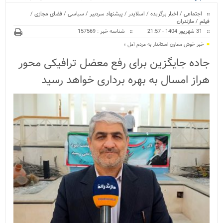
ویژه
کراسفیت شهرستان بابل...
اجتماعی
/
اخبار برگزیده
/
اسلایدر
/
پیشنهاد سردبیر
/
سیاسی
/
فضای مجازی
/
فیلم
/
مازندران
31 شهریور 1404 - 21:57
شناسه خبر : 157569
خبر خوش معاون استاندار به مردم آمل ؛
جاده جایگزین برای رفع معضل ترافیکی محور
هراز امسال به بهره برداری خواهد رسید