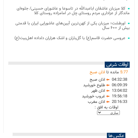
کلا میزبان عاشقان اباعبدالله در تاسوعا و عاشورای حسینی/ جلوه‌ای
ماندگار از عزاداری مردم روستای چل در امامزاده روستای کلا
اورطشت؛ میزبان یکی از کهن‌ترین آیین‌های عاشورایی ایران با قدمتی
بیش از ۶۰۰ سال
عروسی حضرت قاسم(ع) با گل‌باران و اشک هزاران دلداده اهل‌بیت(ع)
اوقات شرعی
77
:
5
مانده تا
اذان صبح
04:32:38
اذان صبح
06:09:39
طلوع خورشید
13:04:02
اذان ظهر
19:56:18
غروب خورشید
20:16:33
اذان مغرب
اوقات به افق :
عکس ها