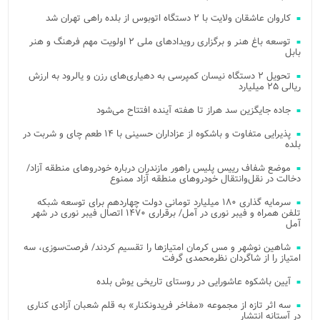
کاروان عاشقان ولایت با ۲ دستگاه اتوبوس از بلده راهی تهران شد
توسعه باغ هنر و برگزاری رویدادهای ملی ۲ اولویت مهم فرهنگ و هنر
بابل
تحویل ۲ دستگاه نیسان کمپرسی به دهیاری‌های رزن و یالرود به ارزش
ریالی ۲۵ میلیارد
جاده جایگزین سد هراز تا هفته آینده افتتاح می‌شود
پذیرایی متفاوت و باشکوه از عزاداران حسینی با ۱۴ طعم چای و شربت در
بلده
موضع شفاف رییس پلیس راهور مازندران درباره خودروهای منطقه آزاد/
دخالت در نقل‌وانتقال خودروهای منطقه آزاد ممنوع
سرمایه گذاری ۱۸۰ میلیارد تومانی دولت چهاردهم برای توسعه شبکه
تلفن همراه و فیبر نوری در آمل/ برقراری ۱۴۷۰ اتصال فیبر نوری در شهر
آمل
شاهین نوشهر و مس کرمان امتیازها را تقسیم کردند/ فرصت‌سوزی، سه
امتیاز را از شاگردان نظرمحمدی گرفت
آیین باشکوه عاشورایی در روستای تاریخی یوش بلده
سه اثر تازه از مجموعه «مفاخر فریدونکنار» به قلم شعبان آزادی کناری
در آستانه انتشار