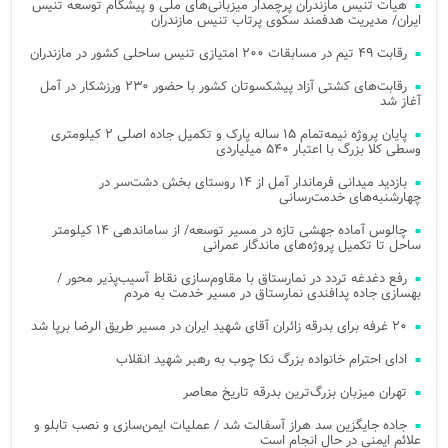
هیات تنیس مازندران پرچمدار میزبانی‌های ملی و پیشگام توسعه تنیس
ایران/ مدیریت هدفمند سکوی پرتاب تنیس مازندران
رقابت ۴۹ تیم در مسابقات ۲۰۰ امتیازی تنیس ساحلی کشور در مازندران
رقابت‌های کشتی آزاد پیشکسوتان کشور با حضور ۲۳۰ ورزشکار در آمل
آغاز شد
پایان پروژه نیمه‌تمام ۱۵ ساله پارک و تکمیل جاده اصلی ۲ کیلومتری
وسطی کلا بزرگ با اعتبار ۵۴۰ میلیاردی
بازدید میدانی فرماندار آمل از ۱۴ روستای بخش دشت‌سر در
چهارشنبه‌های خدمت‌رسانی
چالوس آماده جهشی تازه در مسیر توسعه/ از ساماندهی ۱۴ کیلومتر
ساحل تا تکمیل پروژه‌های ماندگار عمرانی
رفع دغدغه تردد در نمارستاق با مقاوم‌سازی نقاط آسیب‌پذیر محور /
بهسازی جاده پدافندی نمارستاق در مسیر خدمت به مردم
۲۰ غرفه برای بدرقه زائران آقای شهید ایران در مسیر طریق الرضا برپا شد
ادای احترام خانواده بزرگ نکا چوب به رهبر شهید انقلاب
تهران میزبان بزرگ‌ترین بدرقه تاریخ معاصر
جاده جایگزین سد هراز آسفالت شد / عملیات ایمن‌سازی و نصب تابلو و
علائم ایمنی در حال انجام است