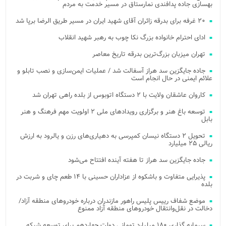
بهسازی جاده پدافندی نمارستاق در مسیر خدمت به مردم
۲۰ غرفه برای بدرقه زائران آقای شهید ایران در مسیر طریق الرضا برپا شد
ادای احترام خانواده بزرگ نکا چوب به رهبر شهید انقلاب
تهران میزبان بزرگ‌ترین بدرقه تاریخ معاصر
جاده جایگزین سد هراز آسفالت شد / عملیات ایمن‌سازی و نصب تابلو و
علائم ایمنی در حال انجام است
کاروان عاشقان ولایت با ۲ دستگاه اتوبوس از بلده راهی تهران شد
توسعه باغ هنر و برگزاری رویدادهای ملی ۲ اولویت مهم فرهنگ و هنر
بابل
تحویل ۲ دستگاه نیسان کمپرسی به دهیاری‌های رزن و یالرود به ارزش
ریالی ۲۵ میلیارد
جاده جایگزین سد هراز تا هفته آینده افتتاح می‌شود
پذیرایی متفاوت و باشکوه از عزاداران حسینی با ۱۴ طعم چای و شربت در
بلده
موضع شفاف رییس پلیس راهور مازندران درباره خودروهای منطقه آزاد/
دخالت در نقل‌وانتقال خودروهای منطقه آزاد ممنوع
سرمایه گذاری ۱۸۰ میلیارد تومانی دولت چهاردهم برای توسعه شبکه