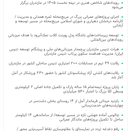
رویدادهای شاخص هنری در نیمه نخست ۱۴۰۵ در مازندران برگزار
می‌شود
اجرای پروژه‌های عمرانی بزرگ در مریج‌محله ثمره همدلی و مدیریت /
کارنامه درخشان دهیاری و شورای اسلامی مریج‌محله در مسیر توسعه و
آبادانی
توسعه زیرساخت‌های باشگاه پدل پوینت کلاب نمک‌آبرود با هدف میزبانی
رویدادهای بین‌المللی
هیات تنیس مازندران پرچمدار میزبانی‌های ملی و پیشگام توسعه تنیس
ایران/ مدیریت هدفمند سکوی پرتاب تنیس مازندران
رقابت ۴۹ تیم در مسابقات ۲۰۰ امتیازی تنیس ساحلی کشور در مازندران
رقابت‌های کشتی آزاد پیشکسوتان کشور با حضور ۲۳۰ ورزشکار در آمل
آغاز شد
پایان پروژه نیمه‌تمام ۱۵ ساله پارک و تکمیل جاده اصلی ۲ کیلومتری
وسطی کلا بزرگ با اعتبار ۵۴۰ میلیاردی
بازدید میدانی فرماندار آمل از ۱۴ روستای بخش دشت‌سر در
چهارشنبه‌های خدمت‌رسانی
چالوس آماده جهشی تازه در مسیر توسعه/ از ساماندهی ۱۴ کیلومتر
ساحل تا تکمیل پروژه‌های ماندگار عمرانی
رفع دغدغه تردد در نمارستاق با مقاوم‌سازی نقاط آسیب‌پذیر محور /