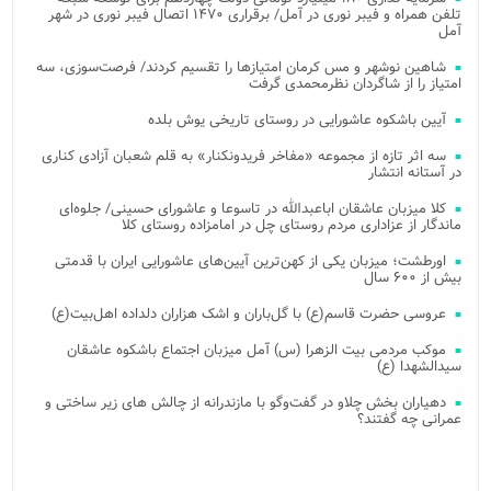
تلفن همراه و فیبر نوری در آمل/ برقراری ۱۴۷۰ اتصال فیبر نوری در شهر
آمل
شاهین نوشهر و مس کرمان امتیازها را تقسیم کردند/ فرصت‌سوزی، سه
امتیاز را از شاگردان نظرمحمدی گرفت
آیین باشکوه عاشورایی در روستای تاریخی یوش بلده
سه اثر تازه از مجموعه «مفاخر فریدونکنار» به قلم شعبان آزادی کناری
در آستانه انتشار
کلا میزبان عاشقان اباعبدالله در تاسوعا و عاشورای حسینی/ جلوه‌ای
ماندگار از عزاداری مردم روستای چل در امامزاده روستای کلا
اورطشت؛ میزبان یکی از کهن‌ترین آیین‌های عاشورایی ایران با قدمتی
بیش از ۶۰۰ سال
عروسی حضرت قاسم(ع) با گل‌باران و اشک هزاران دلداده اهل‌بیت(ع)
موکب مردمی بیت‌ الزهرا (س) آمل میزبان اجتماع باشکوه عاشقان
سیدالشهدا (ع)
دهیاران بخش چلاو در گفت‌وگو با مازندرانه از چالش های زیر ساختی و
عمرانی چه گفتند؟