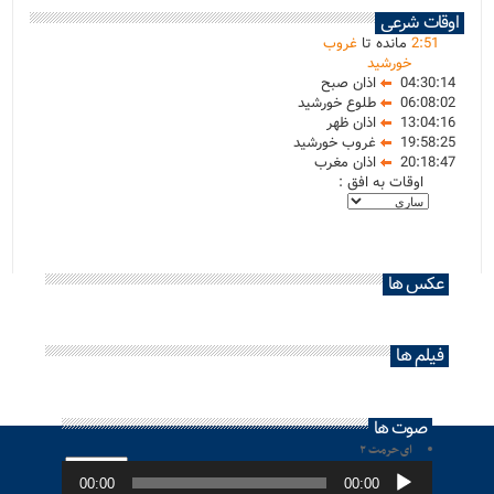
اوقات شرعی
51
:
2
مانده تا
غروب
خورشید
04:30:14
اذان صبح
06:08:02
طلوع خورشید
13:04:16
اذان ظهر
19:58:25
غروب خورشید
20:18:47
اذان مغرب
اوقات به افق :
عکس ها
فیلم ها
صوت ها
ای حرمت ۲
پخش‌کننده
صوت
00:00
00:00