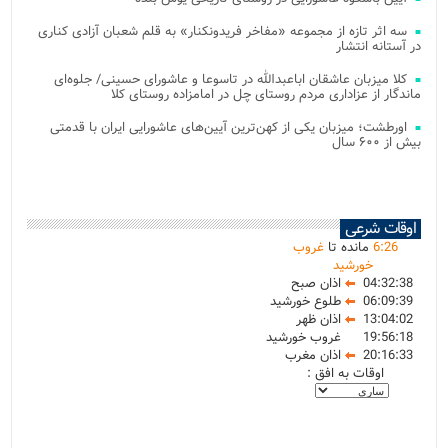
سه اثر تازه از مجموعه «مفاخر فریدونکنار» به قلم شعبان آزادی کناری
در آستانه انتشار
کلا میزبان عاشقان اباعبدالله در تاسوعا و عاشورای حسینی/ جلوه‌ای
ماندگار از عزاداری مردم روستای چل در امامزاده روستای کلا
اورطشت؛ میزبان یکی از کهن‌ترین آیین‌های عاشورایی ایران با قدمتی
بیش از ۶۰۰ سال
اوقات شرعی
26
:
6
مانده تا
غروب
خورشید
04:32:38
اذان صبح
06:09:39
طلوع خورشید
13:04:02
اذان ظهر
19:56:18
غروب خورشید
20:16:33
اذان مغرب
اوقات به افق :