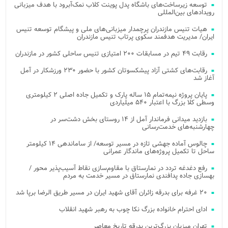
توسعه زیرساخت‌های باشگاه پدل پوینت کلاب نمک‌آبرود با هدف میزبانی
رویدادهای بین‌المللی
هیات تنیس مازندران پرچمدار میزبانی‌های ملی و پیشگام توسعه تنیس
ایران/ مدیریت هدفمند سکوی پرتاب تنیس مازندران
رقابت ۴۹ تیم در مسابقات ۲۰۰ امتیازی تنیس ساحلی کشور در مازندران
رقابت‌های کشتی آزاد پیشکسوتان کشور با حضور ۲۳۰ ورزشکار در آمل
آغاز شد
پایان پروژه نیمه‌تمام ۱۵ ساله پارک و تکمیل جاده اصلی ۲ کیلومتری
وسطی کلا بزرگ با اعتبار ۵۴۰ میلیاردی
بازدید میدانی فرماندار آمل از ۱۴ روستای بخش دشت‌سر در
چهارشنبه‌های خدمت‌رسانی
چالوس آماده جهشی تازه در مسیر توسعه/ از ساماندهی ۱۴ کیلومتر
ساحل تا تکمیل پروژه‌های ماندگار عمرانی
رفع دغدغه تردد در نمارستاق با مقاوم‌سازی نقاط آسیب‌پذیر محور /
بهسازی جاده پدافندی نمارستاق در مسیر خدمت به مردم
۲۰ غرفه برای بدرقه زائران آقای شهید ایران در مسیر طریق الرضا برپا شد
ادای احترام خانواده بزرگ نکا چوب به رهبر شهید انقلاب
تهران میزبان بزرگ‌ترین بدرقه تاریخ معاصر