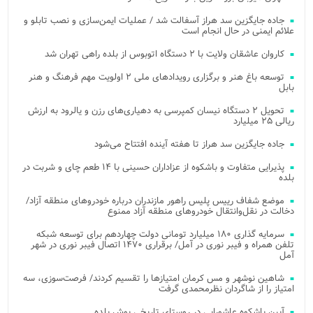
جاده جایگزین سد هراز آسفالت شد / عملیات ایمن‌سازی و نصب تابلو و
علائم ایمنی در حال انجام است
کاروان عاشقان ولایت با ۲ دستگاه اتوبوس از بلده راهی تهران شد
توسعه باغ هنر و برگزاری رویدادهای ملی ۲ اولویت مهم فرهنگ و هنر
بابل
تحویل ۲ دستگاه نیسان کمپرسی به دهیاری‌های رزن و یالرود به ارزش
ریالی ۲۵ میلیارد
جاده جایگزین سد هراز تا هفته آینده افتتاح می‌شود
پذیرایی متفاوت و باشکوه از عزاداران حسینی با ۱۴ طعم چای و شربت در
بلده
موضع شفاف رییس پلیس راهور مازندران درباره خودروهای منطقه آزاد/
دخالت در نقل‌وانتقال خودروهای منطقه آزاد ممنوع
سرمایه گذاری ۱۸۰ میلیارد تومانی دولت چهاردهم برای توسعه شبکه
تلفن همراه و فیبر نوری در آمل/ برقراری ۱۴۷۰ اتصال فیبر نوری در شهر
آمل
شاهین نوشهر و مس کرمان امتیازها را تقسیم کردند/ فرصت‌سوزی، سه
امتیاز را از شاگردان نظرمحمدی گرفت
آیین باشکوه عاشورایی در روستای تاریخی یوش بلده