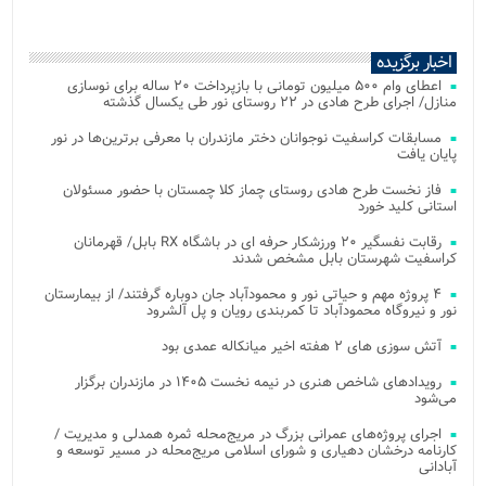
اخبار برگزیده
اعطای وام ۵۰۰ میلیون تومانی با بازپرداخت ۲۰ ساله برای نوسازی
منازل/ اجرای طرح هادی در ۲۲ روستای نور طی یکسال گذشته
مسابقات کراسفیت نوجوانان دختر مازندران با معرفی برترین‌ها در نور
پایان یافت
فاز نخست طرح هادی روستای چماز کلا چمستان با حضور مسئولان
استانی کلید خورد
رقابت نفسگیر ۲۰ ورزشکار حرفه ای در باشگاه RX بابل/ قهرمانان
کراسفیت شهرستان بابل مشخص شدند
۴ پروژه مهم و حیاتی نور و محمودآباد جان دوباره گرفتند/ از بیمارستان
نور و نیروگاه محمودآباد تا کمربندی رویان و پل آلشرود
آتش‌ سوزی‌ های ۲ هفته اخیر میانکاله عمدی بود
رویدادهای شاخص هنری در نیمه نخست ۱۴۰۵ در مازندران برگزار
می‌شود
اجرای پروژه‌های عمرانی بزرگ در مریج‌محله ثمره همدلی و مدیریت /
کارنامه درخشان دهیاری و شورای اسلامی مریج‌محله در مسیر توسعه و
آبادانی