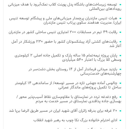
توسعه زیرساخت‌های باشگاه پدل پوینت کلاب نمک‌آبرود با هدف میزبانی
رویدادهای بین‌المللی
هیات تنیس مازندران پرچمدار میزبانی‌های ملی و پیشگام توسعه تنیس
ایران/ مدیریت هدفمند سکوی پرتاب تنیس مازندران
رقابت ۴۹ تیم در مسابقات ۲۰۰ امتیازی تنیس ساحلی کشور در مازندران
رقابت‌های کشتی آزاد پیشکسوتان کشور با حضور ۲۳۰ ورزشکار در آمل
آغاز شد
پایان پروژه نیمه‌تمام ۱۵ ساله پارک و تکمیل جاده اصلی ۲ کیلومتری
وسطی کلا بزرگ با اعتبار ۵۴۰ میلیاردی
بازدید میدانی فرماندار آمل از ۱۴ روستای بخش دشت‌سر در
چهارشنبه‌های خدمت‌رسانی
چالوس آماده جهشی تازه در مسیر توسعه/ از ساماندهی ۱۴ کیلومتر
ساحل تا تکمیل پروژه‌های ماندگار عمرانی
رفع دغدغه تردد در نمارستاق با مقاوم‌سازی نقاط آسیب‌پذیر محور /
بهسازی جاده پدافندی نمارستاق در مسیر خدمت به مردم
۲۰ غرفه برای بدرقه زائران آقای شهید ایران در مسیر طریق الرضا برپا شد
ادای احترام خانواده بزرگ نکا چوب به رهبر شهید انقلاب