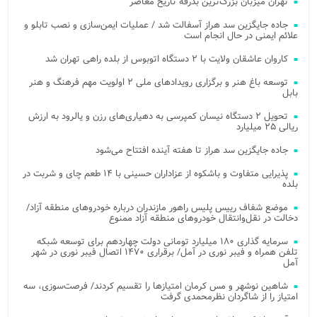
تهران میزبان بزرگ‌ترین بدرقه تاریخ معاصر
جاده جایگزین سد هراز آسفالت شد / عملیات ایمن‌سازی و نصب تابلو و
علائم ایمنی در حال انجام است
کاروان عاشقان ولایت با ۲ دستگاه اتوبوس از بلده راهی تهران شد
توسعه باغ هنر و برگزاری رویدادهای ملی ۲ اولویت مهم فرهنگ و هنر
بابل
تحویل ۲ دستگاه نیسان کمپرسی به دهیاری‌های رزن و یالرود به ارزش
ریالی ۲۵ میلیارد
جاده جایگزین سد هراز تا هفته آینده افتتاح می‌شود
پذیرایی متفاوت و باشکوه از عزاداران حسینی با ۱۴ طعم چای و شربت در
بلده
موضع شفاف رییس پلیس راهور مازندران درباره خودروهای منطقه آزاد/
دخالت در نقل‌وانتقال خودروهای منطقه آزاد ممنوع
سرمایه گذاری ۱۸۰ میلیارد تومانی دولت چهاردهم برای توسعه شبکه
تلفن همراه و فیبر نوری در آمل/ برقراری ۱۴۷۰ اتصال فیبر نوری در شهر
آمل
شاهین نوشهر و مس کرمان امتیازها را تقسیم کردند/ فرصت‌سوزی، سه
امتیاز را از شاگردان نظرمحمدی گرفت