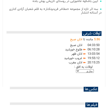
آیین باشکوه عاشورایی در روستای تاریخی یوش بلده
سه اثر تازه از مجموعه «مفاخر فریدونکنار» به قلم شعبان آزادی کناری
در آستانه انتشار
اوقات شرعی
86
:
5
مانده تا
اذان صبح
04:33:50
اذان صبح
06:10:28
طلوع خورشید
13:03:54
اذان ظهر
19:55:12
غروب خورشید
20:15:25
اذان مغرب
اوقات به افق :
عکس ها
فیلم ها