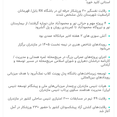
استانی کلید خورد
رقابت نفسگیر ۲۰ ورزشکار حرفه ای در باشگاه RX بابل/ قهرمانان
کراسفیت شهرستان بابل مشخص شدند
۴ پروژه مهم و حیاتی نور و محمودآباد جان دوباره گرفتند/ از بیمارستان
نور و نیروگاه محمودآباد تا کمربندی رویان و پل آلشرود
آتش‌ سوزی‌ های ۲ هفته اخیر میانکاله عمدی بود
رویدادهای شاخص هنری در نیمه نخست ۱۴۰۵ در مازندران برگزار
می‌شود
اجرای پروژه‌های عمرانی بزرگ در مریج‌محله ثمره همدلی و مدیریت /
کارنامه درخشان دهیاری و شورای اسلامی مریج‌محله در مسیر توسعه و
آبادانی
توسعه زیرساخت‌های باشگاه پدل پوینت کلاب نمک‌آبرود با هدف میزبانی
رویدادهای بین‌المللی
هیات تنیس مازندران پرچمدار میزبانی‌های ملی و پیشگام توسعه تنیس
ایران/ مدیریت هدفمند سکوی پرتاب تنیس مازندران
رقابت ۴۹ تیم در مسابقات ۲۰۰ امتیازی تنیس ساحلی کشور در مازندران
رقابت‌های کشتی آزاد پیشکسوتان کشور با حضور ۲۳۰ ورزشکار در آمل
آغاز شد