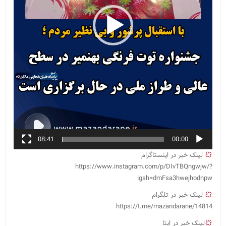
08:41
00:00
لینک خبر در اینستاگرام
https://www.instagram.com/p/DIvTBQngwjw/?
igsh=dmFsa3hwejhodnpw
لینک خبر در تلگرام
https://t.me/mazandarane/14814
لینک خبر در ایتا