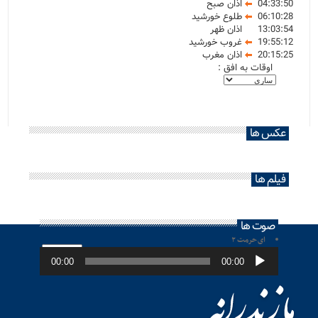
04:33:50
اذان صبح
06:10:28
طلوع خورشید
13:03:54
اذان ظهر
19:55:12
غروب خورشید
20:15:25
اذان مغرب
اوقات به افق :
عکس ها
فیلم ها
صوت ها
ای حرمت ۲
پخش‌کننده
صوت
00:00
00:00