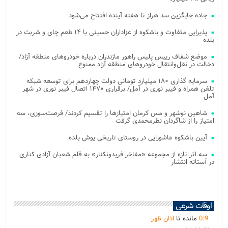
جاده جایگزین سد هراز تا هفته آینده افتتاح می‌شود
پذیرایی متفاوت و باشکوه از عزاداران حسینی با ۱۴ طعم چای و شربت در
بلده
موضع شفاف رییس پلیس راهور مازندران درباره خودروهای منطقه آزاد/
دخالت در نقل‌وانتقال خودروهای منطقه آزاد ممنوع
سرمایه گذاری ۱۸۰ میلیارد تومانی دولت چهاردهم برای توسعه شبکه
تلفن همراه و فیبر نوری در آمل/ برقراری ۱۴۷۰ اتصال فیبر نوری در شهر
آمل
شاهین نوشهر و مس کرمان امتیازها را تقسیم کردند/ فرصت‌سوزی، سه
امتیاز را از شاگردان نظرمحمدی گرفت
آیین باشکوه عاشورایی در روستای تاریخی یوش بلده
سه اثر تازه از مجموعه «مفاخر فریدونکنار» به قلم شعبان آزادی کناری
در آستانه انتشار
اوقات شرعی
9
:
0
مانده تا
اذان ظهر