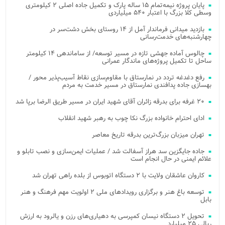
پایان پروژه نیمه‌تمام ۱۵ ساله پارک و تکمیل جاده اصلی ۲ کیلومتری
وسطی کلا بزرگ با اعتبار ۵۴۰ میلیاردی
بازدید میدانی فرماندار آمل از ۱۴ روستای بخش دشت‌سر در
چهارشنبه‌های خدمت‌رسانی
چالوس آماده جهشی تازه در مسیر توسعه/ از ساماندهی ۱۴ کیلومتر
ساحل تا تکمیل پروژه‌های ماندگار عمرانی
رفع دغدغه تردد در نمارستاق با مقاوم‌سازی نقاط آسیب‌پذیر محور /
بهسازی جاده پدافندی نمارستاق در مسیر خدمت به مردم
۲۰ غرفه برای بدرقه زائران آقای شهید ایران در مسیر طریق الرضا برپا شد
ادای احترام خانواده بزرگ نکا چوب به رهبر شهید انقلاب
تهران میزبان بزرگ‌ترین بدرقه تاریخ معاصر
جاده جایگزین سد هراز آسفالت شد / عملیات ایمن‌سازی و نصب تابلو و
علائم ایمنی در حال انجام است
کاروان عاشقان ولایت با ۲ دستگاه اتوبوس از بلده راهی تهران شد
توسعه باغ هنر و برگزاری رویدادهای ملی ۲ اولویت مهم فرهنگ و هنر
بابل
تحویل ۲ دستگاه نیسان کمپرسی به دهیاری‌های رزن و یالرود به ارزش
ریالی ۲۵ میلیارد