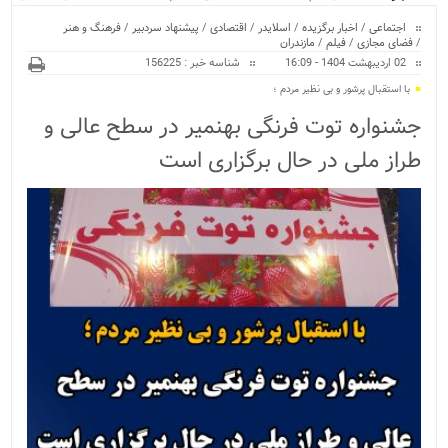
ویژه
اجتماعی
/
اخبار برگزیده
/
اسلایدر
/
اقتصادی
/
پیشنهاد سردبیر
/
فرهنگ و هنر
/
فضای مجازی
/
فیلم
/
مازندران
02 اردیبهشت 1404 - 16:09
شناسه خبر : 156225
با استقبال پرشور و بی نظیر مردم ؛
جشنواره توت فرنگی بهنمیر در سطح عالی و
طراز ملی در حال برگزاری است