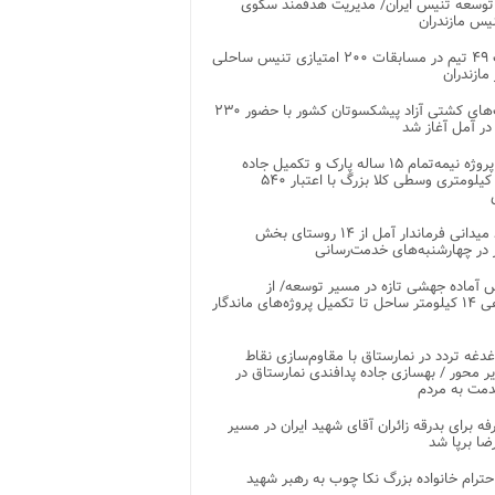
توسعه تنیس ایران/ مدیریت هدفمند سکوی
یس مازندران
رقابت ۴۹ تیم در مسابقات ۲۰۰ امتیازی تنیس ساحلی
مازندران
رقابت‌های کشتی آزاد پیشکسوتان کشور با حضور ۲۳۰
در آمل آغاز شد
پایان پروژه نیمه‌تمام ۱۵ ساله پارک و تکمیل جاده
اصلی ۲ کیلومتری وسطی کلا بزرگ با اعتبار ۵۴۰
بازدید میدانی فرماندار آمل از ۱۴ روستای بخش
در چهارشنبه‌های خدمت‌رسانی
 آماده جهشی تازه در مسیر توسعه/ از
ساماندهی ۱۴ کیلومتر ساحل تا تکمیل پروژه‌های ماندگار
غدغه تردد در نمارستاق با مقاوم‌سازی نقاط
ر محور / بهسازی جاده پدافندی نمارستاق در
مت به مردم
غرفه برای بدرقه زائران آقای شهید ایران در مسیر
ضا برپا شد
احترام خانواده بزرگ نکا چوب به رهبر شهید