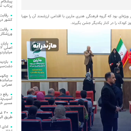
پیشگام 
پرتاب تن
ژه‌ای بود که گروه فرهنگی هنری مارین با اقدامی ارزشمند آن را مهیا
کشور در 
وز کودک را در کنار یکدیگر جشن بگیرند.
ورزشکار 
میلیاردی
دشت‌سر 
چالوس
عمرانی
رفع د
آسیب‌پذی
مسیر خد
۲۰ 
طریق الر
ادای 