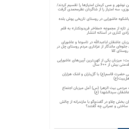
 نوشهر و مس کرمان امتیازها را تقسیم کردند/
زی، سه امتیاز را از شاگردان نظرمحمدی گرفت
باشکوه عاشورایی در روستای تاریخی یوش بلده
ر تازه از مجموعه «مفاخر فریدونکنار» به قلم
ادی کناری در آستانه انتشار
زبان عاشقان اباعبدالله در تاسوعا و عاشورای
لوه‌ای ماندگار از عزاداری مردم روستای چل در
 روستای کلا
ت؛ میزبان یکی از کهن‌ترین آیین‌های عاشورایی
متی بیش از ۶۰۰ سال
 حضرت قاسم(ع) با گل‌باران و اشک هزاران
هل‌بیت(ع)
مردمی بیت‌ الزهرا (س) آمل میزبان اجتماع
عاشقان سیدالشهدا (ع)
ان بخش چلاو در گفت‌وگو با مازندرانه از چالش
 ساختی و عمرانی چه گفتند؟