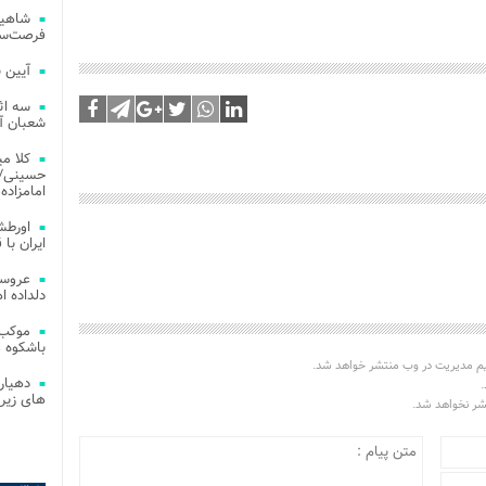
شاهین
فرصت‌سو
آیین 
سه اث
شعبان آز
کلا می
حسینی/ ج
امامزاده
اورطش
ایران با قد
عروسی
دلداده ا
موکب 
باشکوه 
یم مدیریت در وب منتشر خواهد شد.
دهیار
.
های زیر
تشر نخواهد شد.