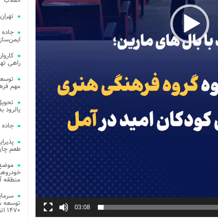
انقلاب
تهران
جاده 
ایمن‌ساز
راهی ته
مهم فره
یالرود به ار
جاده 
طعم چای
موضع 
خودروهای
منطقه آز
توسعه شب
03:08
۱۴۷۰ اتصال فیبر نوری در شهر آمل