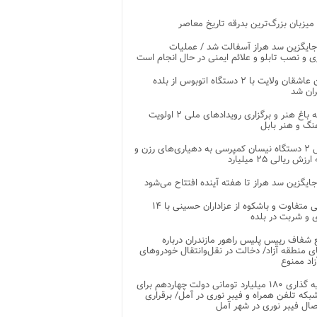
 میزبان بزرگ‌ترین بدرقه تاریخ معاصر
جایگزین سد هراز آسفالت شد / عملیات
ی و نصب تابلو و علائم ایمنی در حال انجام است
کاروان عاشقان ولایت با ۲ دستگاه اتوبوس از بلده
ران شد
توسعه باغ هنر و برگزاری رویدادهای ملی ۲ اولویت
نگ و هنر بابل
تحویل ۲ دستگاه نیسان کمپرسی به دهیاری‌های رزن و
زش ریالی ۲۵ میلیارد
جایگزین سد هراز تا هفته آینده افتتاح می‌شود
پذیرایی متفاوت و باشکوه از عزاداران حسینی با ۱۴
 و شربت در بلده
شفاف رییس پلیس راهور مازندران درباره
 منطقه آزاد/ دخالت در نقل‌وانتقال خودروهای
اد ممنوع
سرمایه گذاری ۱۸۰ میلیارد تومانی دولت چهاردهم برای
که تلفن همراه و فیبر نوری در آمل/ برقراری