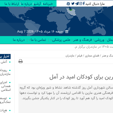
مارا دنبال کنید
خبرنامه
آرشیو
درباره ما
ارتباط با ما
جمعه ۱۶ مرداد ۱۴۰۵-
Aug 7 2026
لملل
ورزشی
فرهنگ و هنر
علمی پزشکی
تماس با ما
درباره ما
ود...
اخبار ب
نگ و هنر
/
فضای مجازی
/
فیلم
/
مازندران
آتش‌ سوزی‌ های
مازندران
ن برای کودکان امید در آمل
اجرای
همدلی و
سالن شهرداری آمل روز گذشته شاهد نشاط و شور ویژه‌ای بود که گروه
اسلامی م
فرهنگی هنری مارین با اقدامی ارزشمند آن را مهیا کرد و توانست دهها
کودک امید را گرد هم آورد تا روز کودک را در کنار یکدیگر جشن بگیرند.
توسعه
نمک‌آبرو
هیات 