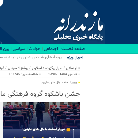
صفحه نخست
اجتماعی
حوادث
سیاسی
بین ا
رویدادهای شاخص هنری در نیمه نخست ۱۴۰۵ در مازندران برگزار می‌ش
اخبار ویژه
اجتماعی
/
اخبار برگزیده
/
اسلایدر
/
پیشنهاد سردبیر
/
فره
24 مهر 1404 - 23:06
شناسه خبر : 157745
پرواز لبخند با بال های مارین؛
جشن باشکوه گروه فرهنگی ماری