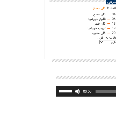
شرعی
نده تا
اذان صبح
04
اذان صبح
06
طلوع خورشید
13
اذان ظهر
19
غروب خورشید
20
اذان مغرب
وقات به افق :
برای
افزایش
00:00
یا
کاهش
صدا
از
کلیدهای
بالا
و
پایین
استفاده
کنید.