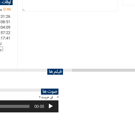
اوقات 
46
:
0
ما
:31:26
:08:51
:04:09
:57:22
:17:41
ا
فیلم ها
صوت ها
ای حرمت ۲
پخش‌کننده
صوت
00:00