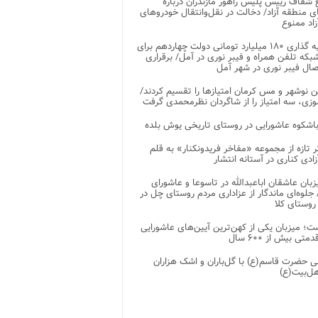
شفاف رییس پلیس راهور مازندران درباره
 منطقه آزاد/ دخالت در نقل‌وانتقال خودروهای
اد ممنوع
سرمایه گذاری ۱۸۰ میلیارد تومانی دولت چهاردهم برای
که تلفن همراه و فیبر نوری در آمل/ برقراری
 نوشهر و مس کرمان امتیازها را تقسیم کردند/
زی، سه امتیاز را از شاگردان نظرمحمدی گرفت
باشکوه عاشورایی در روستای تاریخی یوش بلده
ر تازه از مجموعه «مفاخر فریدونکنار» به قلم
ادی کناری در آستانه انتشار
زبان عاشقان اباعبدالله در تاسوعا و عاشورای
لوه‌ای ماندگار از عزاداری مردم روستای چل در
 روستای کلا
ت؛ میزبان یکی از کهن‌ترین آیین‌های عاشورایی
متی بیش از ۶۰۰ سال
 حضرت قاسم(ع) با گل‌باران و اشک هزاران
هل‌بیت(ع)