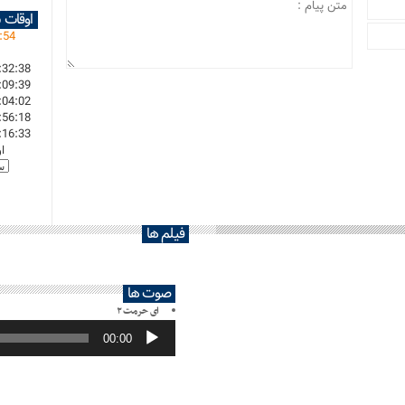
اوقات 
:
54
:32:38
:09:39
:04:02
:56:18
:16:33
ا
فیلم ها
صوت ها
ای حرمت ۲
پخش‌کننده
صوت
00:00