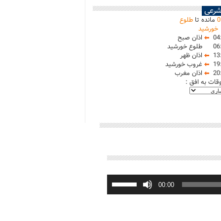
شرعی
0
مانده تا
طلوع
خورشید
04
اذان صبح
06
طلوع خورشید
13
اذان ظهر
19
غروب خورشید
20
اذان مغرب
وقات به افق :
برای
افزایش
00:00
یا
کاهش
صدا
از
کلیدهای
بالا
و
پایین