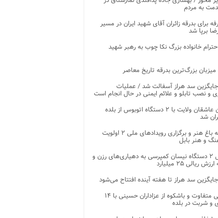
ر محور / بهسازی جاده پدافندی نمارستاق در
مت به مردم
غرفه برای بدرقه زائران آقای شهید ایران در مسیر
ضا برپا شد
احترام خانواده بزرگ نکا چوب به رهبر شهید
 میزبان بزرگ‌ترین بدرقه تاریخ معاصر
جایگزین سد هراز آسفالت شد / عملیات
ی و نصب تابلو و علائم ایمنی در حال انجام است
کاروان عاشقان ولایت با ۲ دستگاه اتوبوس از بلده
ران شد
توسعه باغ هنر و برگزاری رویدادهای ملی ۲ اولویت
نگ و هنر بابل
تحویل ۲ دستگاه نیسان کمپرسی به دهیاری‌های رزن و
زش ریالی ۲۵ میلیارد
جایگزین سد هراز تا هفته آینده افتتاح می‌شود
پذیرایی متفاوت و باشکوه از عزاداران حسینی با ۱۴
 و شربت در بلده