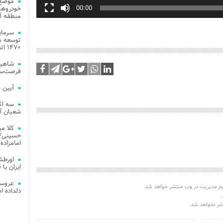
موضع 
02:34
خودروهای
منطقه آز
توسعه شب
۱۴۷۰ اتصال فیبر نوری در شهر آمل
شاهین
فرصت‌سو
آیین 
سه اث
شعبان آز
کلا می
حسینی/ ج
امامزاده
اورطش
ایران با قد
عروسی
یم مدیریت در وب منتشر خواهد شد.
دلداده ا
.
تشر نخواهد شد.