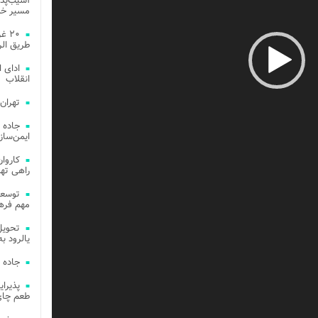
آسیب‌پذی
مسیر خد
۲۰ 
طریق الر
ادای 
انقلاب
تهران
جاده 
ایمن‌ساز
راهی ته
مهم فره
یالرود به ار
جاده 
طعم چای