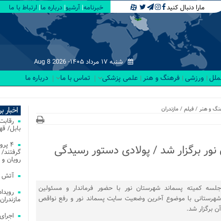
مارا دنبال کنید
خبرنامه
آرشیو
درباره ما
ارتباط با ما
شنبه ۱۷ مرداد ۱۴۰۵-
Aug 8 2026
لملل
ورزشی
فرهنگ و هنر
علمی پزشکی
تماس با ما
درباره ما
اخبار ب
نگ و هنر
/
فیلم
/
مازندران
بابل/ ق
۴ پر
ور برگزار شد / پولادی دستور رسیدگی
گرفتند/ 
رویان و 
آتش‌ سوزی‌ های
جلسه کمیته پسماند شهرستان نور با حضور فرماندار و مسئولین
شهرستانی با موضوع آخرین وضعیت سایت پسماند نور و رفع نواقص
مازندران
آن برگزار شد.
اجرای