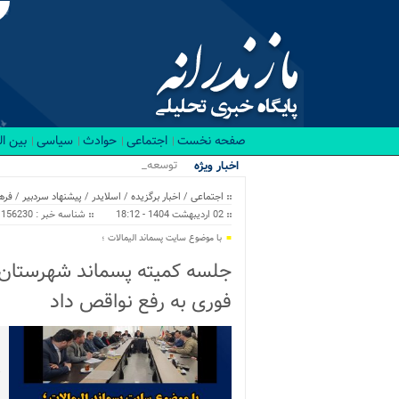
صفحه نخست
اجتماعی
حوادث
سیاسی
بین ا
توسعه زیرساخت_
اخبار ویژه
اجتماعی
/
اخبار برگزیده
/
اسلایدر
/
پیشنهاد سردبیر
/
فره
02 اردیبهشت 1404 - 18:12
شناسه خبر : 156230
با موضوع سایت پسماند الیمالات ؛
جلسه کمیته پسماند شهرستان ن
فوری به رفع نواقص داد