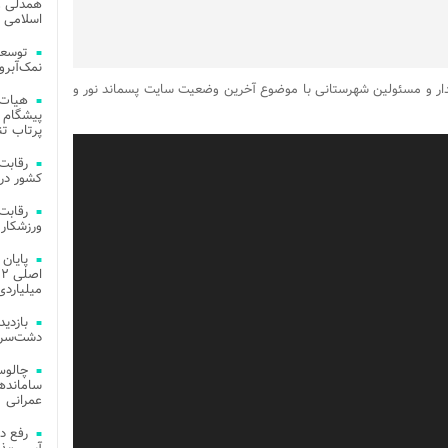
همدلی و
اسلامی م
توسعه
نمک‌آبرو
دار و مسئولین شهرستانی با موضوع آخرین وضعیت سایت پسماند نور و
هیات 
پیشگام 
پرتاب تن
کشور در 
ورزشکار 
میلیاردی
دشت‌سر 
چالوس
عمرانی
رفع د