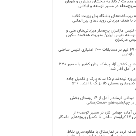
 مدیریت / کارنامه درخشان دهیاری و شورای
ریج‌محله در مسیر توسعه و آبادانی
 زیرساخت‌های باشگاه پدل پوینت کلاب
د با هدف میزبانی رویدادهای بین‌المللی
تنیس مازندران پرچمدار میزبانی‌های ملی و
توسعه تنیس ایران/ مدیریت هدفمند سکوی
یس مازندران
رقابت ۴۹ تیم در مسابقات ۲۰۰ امتیازی تنیس ساحلی
مازندران
رقابت‌های کشتی آزاد پیشکسوتان کشور با حضور ۲۳۰
در آمل آغاز شد
پایان پروژه نیمه‌تمام ۱۵ ساله پارک و تکمیل جاده
اصلی ۲ کیلومتری وسطی کلا بزرگ با اعتبار ۵۴۰
بازدید میدانی فرماندار آمل از ۱۴ روستای بخش
در چهارشنبه‌های خدمت‌رسانی
 آماده جهشی تازه در مسیر توسعه/ از
ساماندهی ۱۴ کیلومتر ساحل تا تکمیل پروژه‌های ماندگار
غدغه تردد در نمارستاق با مقاوم‌سازی نقاط