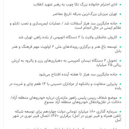
ادای احترام خانواده بزرگ نکا چوب به رهبر شهید انقلاب
تهران میزبان بزرگ‌ترین بدرقه تاریخ معاصر
جاده جایگزین سد هراز آسفالت شد / عملیات ایمن‌سازی و نصب تابلو و
علائم ایمنی در حال انجام است
کاروان عاشقان ولایت با ۲ دستگاه اتوبوس از بلده راهی تهران شد
توسعه باغ هنر و برگزاری رویدادهای ملی ۲ اولویت مهم فرهنگ و هنر
بابل
تحویل ۲ دستگاه نیسان کمپرسی به دهیاری‌های رزن و یالرود به ارزش
ریالی ۲۵ میلیارد
جاده جایگزین سد هراز تا هفته آینده افتتاح می‌شود
پذیرایی متفاوت و باشکوه از عزاداران حسینی با ۱۴ طعم چای و شربت در
بلده
موضع شفاف رییس پلیس راهور مازندران درباره خودروهای منطقه آزاد/
دخالت در نقل‌وانتقال خودروهای منطقه آزاد ممنوع
سرمایه گذاری ۱۸۰ میلیارد تومانی دولت چهاردهم برای توسعه شبکه
تلفن همراه و فیبر نوری در آمل/ برقراری ۱۴۷۰ اتصال فیبر نوری در شهر
آمل