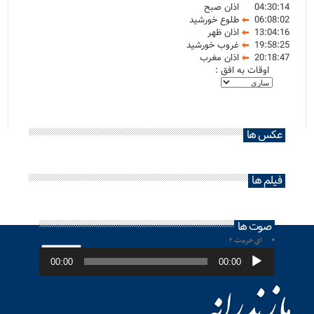
04:30:14
اذان صبح
06:08:02
طلوع خورشید
13:04:16
اذان ظهر
19:58:25
غروب خورشید
20:18:47
اذان مغرب
اوقات به افق :
عکس ها
فیلم ها
صوت ها
ای حرمت ۲
پخش‌کننده
صوت
00:00
00:00