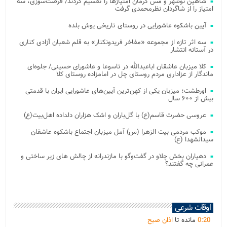
شاهین نوشهر و مس کرمان امتیازها را تقسیم کردند/ فرصت‌سوزی، سه
امتیاز را از شاگردان نظرمحمدی گرفت
آیین باشکوه عاشورایی در روستای تاریخی یوش بلده
سه اثر تازه از مجموعه «مفاخر فریدونکنار» به قلم شعبان آزادی کناری
در آستانه انتشار
کلا میزبان عاشقان اباعبدالله در تاسوعا و عاشورای حسینی/ جلوه‌ای
ماندگار از عزاداری مردم روستای چل در امامزاده روستای کلا
اورطشت؛ میزبان یکی از کهن‌ترین آیین‌های عاشورایی ایران با قدمتی
بیش از ۶۰۰ سال
عروسی حضرت قاسم(ع) با گل‌باران و اشک هزاران دلداده اهل‌بیت(ع)
موکب مردمی بیت‌ الزهرا (س) آمل میزبان اجتماع باشکوه عاشقان
سیدالشهدا (ع)
دهیاران بخش چلاو در گفت‌وگو با مازندرانه از چالش های زیر ساختی و
عمرانی چه گفتند؟
اوقات شرعی
20
:
0
مانده تا
اذان صبح