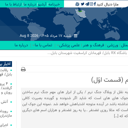
مارا دنبال کنید
خبرنامه
آرشیو
درباره ما
ارتباط با ما
شنبه ۱۷ مرداد ۱۴۰۵-
Aug 8 2026
لملل
ورزشی
فرهنگ و هنر
علمی پزشکی
تماس با ما
درباره ما
اخبار ب
بابل/ ق
م (قسمت اوّل)
۴ پر
گرفتند/ 
به نقل از وبلاگ جنگ نرم / یکی از ابزار های مهم جنگ نرم ساختن
رویان و 
جوک های های است که شاید اگر شنونده و گوینده بصیرت کافی
آتش‌ سوزی‌ های
نداشته باشد در آینده متوجه اشتباهش خواهد شد .نمونه این جوک این
است که مثلا روزی غضنفر ..یا یه روز غضنفر و هزاران اسم های دیگری
مازندران
که که […]
اجرای