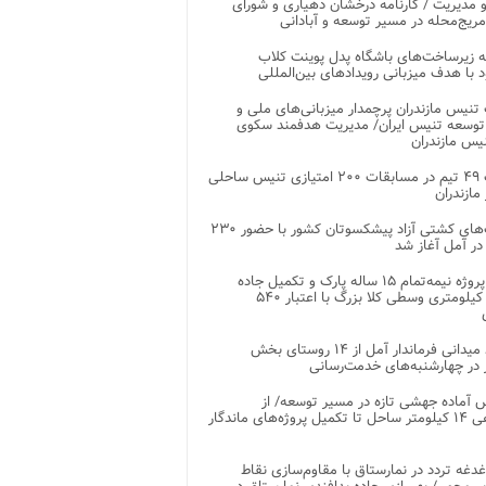
 مدیریت / کارنامه درخشان دهیاری و شورای
ریج‌محله در مسیر توسعه و آبادانی
 زیرساخت‌های باشگاه پدل پوینت کلاب
د با هدف میزبانی رویدادهای بین‌المللی
تنیس مازندران پرچمدار میزبانی‌های ملی و
توسعه تنیس ایران/ مدیریت هدفمند سکوی
یس مازندران
رقابت ۴۹ تیم در مسابقات ۲۰۰ امتیازی تنیس ساحلی
مازندران
رقابت‌های کشتی آزاد پیشکسوتان کشور با حضور ۲۳۰
در آمل آغاز شد
پایان پروژه نیمه‌تمام ۱۵ ساله پارک و تکمیل جاده
اصلی ۲ کیلومتری وسطی کلا بزرگ با اعتبار ۵۴۰
بازدید میدانی فرماندار آمل از ۱۴ روستای بخش
در چهارشنبه‌های خدمت‌رسانی
 آماده جهشی تازه در مسیر توسعه/ از
ساماندهی ۱۴ کیلومتر ساحل تا تکمیل پروژه‌های ماندگار
غدغه تردد در نمارستاق با مقاوم‌سازی نقاط