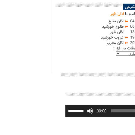
شرعی
نده تا
اذان ظهر
04
اذان صبح
06
طلوع خورشید
13
اذان ظهر
19
غروب خورشید
20
اذان مغرب
وقات به افق :
برای
افزایش
00:00
یا
کاهش
صدا
از
کلیدهای
بالا
و
پایین