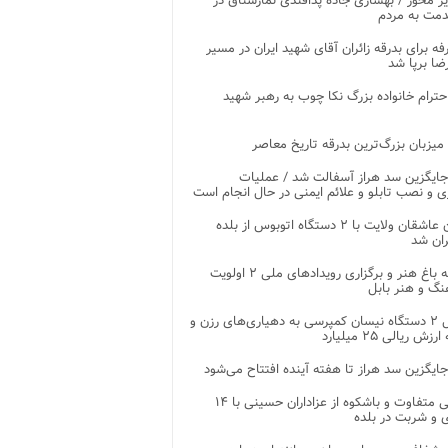
ر محور / بهسازی جاده پدافندی نمارستاق در
مت به مردم
غرفه برای بدرقه زائران آقای شهید ایران در مسیر
ضا برپا شد
احترام خانواده بزرگ نکا چوب به رهبر شهید
 میزبان بزرگ‌ترین بدرقه تاریخ معاصر
جایگزین سد هراز آسفالت شد / عملیات
ی و نصب تابلو و علائم ایمنی در حال انجام است
کاروان عاشقان ولایت با ۲ دستگاه اتوبوس از بلده
ران شد
توسعه باغ هنر و برگزاری رویدادهای ملی ۲ اولویت
نگ و هنر بابل
تحویل ۲ دستگاه نیسان کمپرسی به دهیاری‌های رزن و
زش ریالی ۲۵ میلیارد
جایگزین سد هراز تا هفته آینده افتتاح می‌شود
پذیرایی متفاوت و باشکوه از عزاداران حسینی با ۱۴
 و شربت در بلده