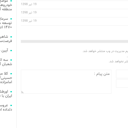
موضع 
19 تیر 1398
خودروهای
منطقه آز
19 تیر 1398
19 تیر 1398
توسعه شب
۱۴۷۰ اتصال فیبر نوری در شهر آمل
شاهین
فرصت‌سو
آیین 
یم مدیریت در وب منتشر خواهد شد.
.
سه اث
تشر نخواهد شد.
شعبان آز
کلا می
حسینی/ ج
امامزاده
اورطش
ایران با قد
عروسی
دلداده ا