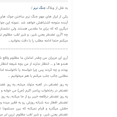
به نقل از وبلاگ
جنگ نرم
/
یکی از ابزار های مهم جنگ نرم ساختن جوک های 
آینده متوجه اشتباهش خواهد شد .نمونه این جوک
دیگری که که برای ما مقدس هستند ولی دشمنان ب
چه ؟آری غضنفر یعنی شیر، و شیر لقب مظلوم تر
میکنم حتما ادامه مطلب را با دقت بخوانید…
——————————————————————————–
آری ای عزیزان من چقدر امامان ما مظلوم واقع شد
هندو ها و … انتظار ندارند از من بچه شیعه انتظار
بودند و چه کردند پس چرا خواسته یا ناخواسته اما
مطلبی جالب جلب میکنم با هم میخوانیم …
یه روز غضنفر…در کعبه متولد میشه…یه روز غضنف
غضنفر در رختخواب پیامبر اکرم (ص) می خوابه و نق
یه روز غضنفر درقلعه خیبر رو از جا میکنه…یه رو
غضنفر افطار سه شبانه روزش رو به فقیر میده و
حقش میگذره و قیام نمیکنه که بین مسلمونا ت
غضنفر یعنی شیر، و شیر لقب مظلوم ترین ابر مر