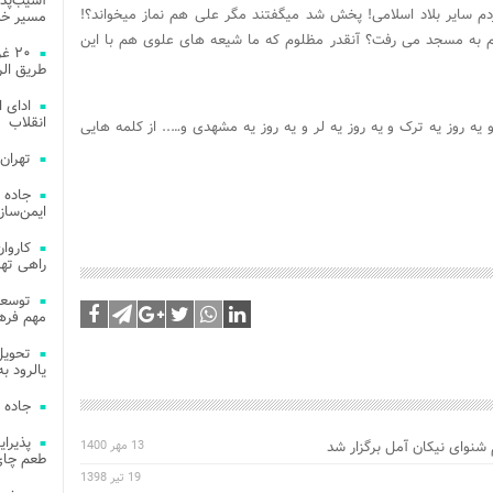
آسیب‌پذی
 سایر بلاد اسلامی! پخش شد میگفتند مگر علی هم نماز میخواند؟!
مسیر خد
م به مسجد می رفت؟ آنقدر مظلوم که ما شیعه های علوی هم با این
۲۰ 
طریق الر
ادای 
انقلاب
ه روز یه ترک و یه روز یه لر و یه روز یه مشهدی و….. از کلمه هایی
تهران
جاده 
ایمن‌ساز
راهی ته
مهم فره
یالرود به ار
جاده 
 شنوای نیکان آمل برگزار شد
13 مهر 1400
طعم چای
19 تیر 1398