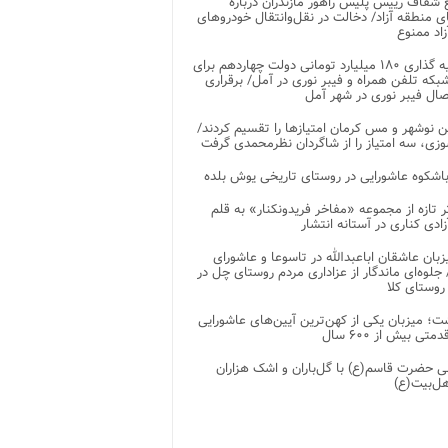
شفاف رییس پلیس راهور مازندران درباره
 منطقه آزاد/ دخالت در نقل‌وانتقال خودروهای
اد ممنوع
سرمایه گذاری ۱۸۰ میلیارد تومانی دولت چهاردهم برای
که تلفن همراه و فیبر نوری در آمل/ برقراری
 نوشهر و مس کرمان امتیازها را تقسیم کردند/
زی، سه امتیاز را از شاگردان نظرمحمدی گرفت
باشکوه عاشورایی در روستای تاریخی یوش بلده
ر تازه از مجموعه «مفاخر فریدونکنار» به قلم
ادی کناری در آستانه انتشار
زبان عاشقان اباعبدالله در تاسوعا و عاشورای
لوه‌ای ماندگار از عزاداری مردم روستای چل در
 روستای کلا
ت؛ میزبان یکی از کهن‌ترین آیین‌های عاشورایی
متی بیش از ۶۰۰ سال
 حضرت قاسم(ع) با گل‌باران و اشک هزاران
هل‌بیت(ع)