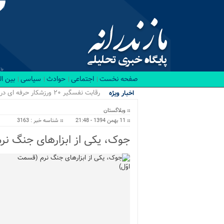
صفحه نخست
اجتماعی
حوادث
سیاسی
بین ا
رقابت نفسگیر ۲۰ ورزشکار حرفه ای در باشگاه RX بابل/ قهرمانان کراسفیت شهرستان بابل...
اخبار ویژه
وبلاگستان
11 بهمن 1394 - 21:48
شناسه خبر : 3163
جوک، یکی از ابزارهای جنگ نر