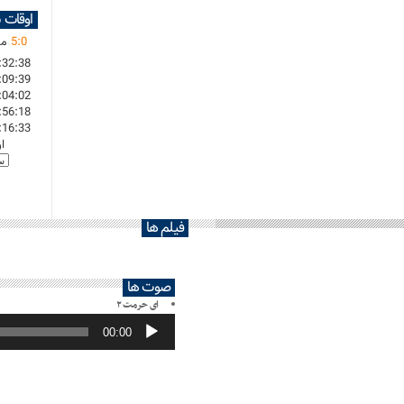
اوقات 
0
:
5
ما
:32:38
:09:39
:04:02
:56:18
:16:33
ا
فیلم ها
صوت ها
ای حرمت ۲
پخش‌کننده
صوت
00:00