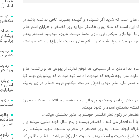
همدلی و
اسلامی م
توسعه
های است که شاید اگر شنونده و گوینده بصیرت کافی نداشته باشد در
نمک‌آبرو
 این است که مثلا روزی غضنفر ..یا یه روز غضنفر و هزاران اسم های
هیات 
ا آنها بازی میکنن آری بازی .شما دوست عزیزم میدونید غضنفر یعنی
پیشگام 
پرتاب تن
ین ابر مرد تاریخ بشریت و اسلام یعنی حضرت علی(ع) میباشد.خواهش
کشور در 
——————
ه اند امامان ما از مسیحی ها توقع ندارند از یهودی ها و زرتشت ها و
ورزشکار 
 دارند .من بچه شیعه که میدونم امامم کیه میدانم که پیشوایان دینم کیا
م عصر مان امام مهدی (عج)را ناراحت میکنیم توجه شما را در زیر به یک
میلیاردی
ر دختر پیامبر رحمت و مهربانی رو به همسری انتخاب میکنه…یه روز
دشت‌سر 
شه دشمنان اسلام را نابود میکنه..
ز غضنفر در رکوع نماز انگشتر خودشو به فقیر بخشش میکنه…
چالوس
 با آب افطار می کنه …غضنفر بیست و پنج سال خونه نشین میشه و از
عمرانی
فرقه ایجاد نشه….یه روز غضنفر در محراب مسجد شهید میشه….آری
رفع د
د تاریخ بشریت و اسلام یعنی حضرت علی(ع) میباشد….آنقدر مظلوم که