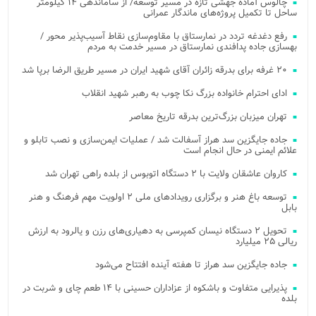
چالوس آماده جهشی تازه در مسیر توسعه/ از ساماندهی ۱۴ کیلومتر
ساحل تا تکمیل پروژه‌های ماندگار عمرانی
رفع دغدغه تردد در نمارستاق با مقاوم‌سازی نقاط آسیب‌پذیر محور /
بهسازی جاده پدافندی نمارستاق در مسیر خدمت به مردم
۲۰ غرفه برای بدرقه زائران آقای شهید ایران در مسیر طریق الرضا برپا شد
ادای احترام خانواده بزرگ نکا چوب به رهبر شهید انقلاب
تهران میزبان بزرگ‌ترین بدرقه تاریخ معاصر
جاده جایگزین سد هراز آسفالت شد / عملیات ایمن‌سازی و نصب تابلو و
علائم ایمنی در حال انجام است
کاروان عاشقان ولایت با ۲ دستگاه اتوبوس از بلده راهی تهران شد
توسعه باغ هنر و برگزاری رویدادهای ملی ۲ اولویت مهم فرهنگ و هنر
بابل
تحویل ۲ دستگاه نیسان کمپرسی به دهیاری‌های رزن و یالرود به ارزش
ریالی ۲۵ میلیارد
جاده جایگزین سد هراز تا هفته آینده افتتاح می‌شود
پذیرایی متفاوت و باشکوه از عزاداران حسینی با ۱۴ طعم چای و شربت در
بلده