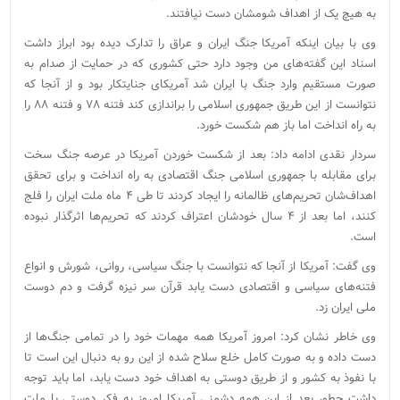
به هیچ یک از اهداف شومشان دست نیافتند.
وی با بیان اینکه آمریکا جنگ ایران و عراق را تدارک دیده بود ابراز داشت
اسناد این گفته‌های من وجود دارد حتی کشوری که در حمایت از صدام به
صورت مستقیم وارد جنگ با ایران شد آمریکای جنایتکار بود و از آنجا که
نتوانست از این طریق جمهوری اسلامی را براندازی کند فتنه ۷۸ و فتنه ‌۸۸ را
به راه انداخت اما باز هم شکست خورد.
سردار نقدی ادامه داد: بعد از شکست خوردن آمریکا در عرصه جنگ سخت
برای مقابله با جمهوری اسلامی جنگ اقتصادی به راه انداخت و برای تحقق
اهداف‌شان تحریم‌های ظالمانه را ایجاد کردند تا طی ۴ ماه ملت ایران را فلج
کنند، اما بعد از ۴ سال خودشان اعتراف کردند که تحریم‌ها اثرگذار نبوده
است.
وی گفت: آمریکا از آنجا که نتوانست با جنگ سیاسی، روانی، شورش و انواع
فتنه‌های سیاسی و اقتصادی دست یابد قرآن سر نیزه گرفت و دم دوست
ملی ایران زد.
وی خاطر نشان کرد: امروز آمریکا همه مهمات خود را در تمامی جنگ‌ها از
دست داده و به صورت کامل خلع سلاح شده از این رو به دنبال این است تا
با نفوذ به کشور و از طریق دوستی به اهداف خود دست یابد، اما باید توجه
داشت چطور بعد از این همه دشمنی آمریکا امروز به فکر دوستی با ملت