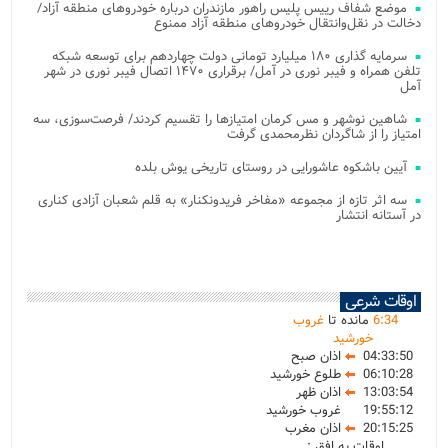
موضع شفاف رییس پلیس راهور مازندران درباره خودروهای منطقه آزاد/
دخالت در نقل‌وانتقال خودروهای منطقه آزاد ممنوع
سرمایه گذاری ۱۸۰ میلیارد تومانی دولت چهاردهم برای توسعه شبکه
تلفن همراه و فیبر نوری در آمل/ برقراری ۱۴۷۰ اتصال فیبر نوری در شهر
آمل
شاهین نوشهر و مس کرمان امتیازها را تقسیم کردند/ فرصت‌سوزی، سه
امتیاز را از شاگردان نظرمحمدی گرفت
آیین باشکوه عاشورایی در روستای تاریخی یوش بلده
سه اثر تازه از مجموعه «مفاخر فریدونکنار» به قلم شعبان آزادی کناری
در آستانه انتشار
اوقات شرعی
34
:
6
مانده تا
غروب
خورشید
04:33:50
اذان صبح
06:10:28
طلوع خورشید
13:03:54
اذان ظهر
19:55:12
غروب خورشید
20:15:25
اذان مغرب
اوقات به افق :