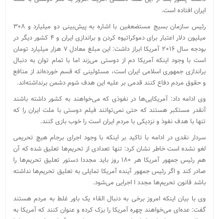
ایران افتاده است.
رئیس سازمان بسیج مستضعفین با اشاره به پیش‌بینی دو میلیارد و ۳۰۸
میلیون دلار اعتبار برای دموکراتیوه کردن و براندازی ایران و ۴ کشور دیگر در
بودجه سال ۲۰۱۶ آمریکا ابراز داشت: این مبلغ معادل ۷ هزار میلیارد تومان
است با وجود اینکه آمریکا دم از دوستی می‌زند اما با تمام توان به دنبال
براندازی جمهوری اسلامی ایران است، مسئولینی که قسم خورده‌اند از منافع
و حقوق مردم دفاع کنند قدمی بر علیه این هدف شوم دشمن برنداشته‌اند.
وی ادامه داد: آمریکایی‌ها در نفوذی که می‌خواهند به کشور داشته باشند
آنقدر مستکبر هستند که حتی نمی‌توانند فیلم دوستی با ملت ایران را که
تنها با هدف نفوذ و نزدیکی با مردم ایران است را خوب بازی کنند.
سردار نقدی در ادامه با تاکید بر اینکه با وجود اجرای برجام هیچ تحریمی
لغو نشده است خاطر نشان کرد: تنها تعدادی از تحریم‌ها تعلیق شده ‌که آن
هم رئیس جمهور آمریکا هر ۱۸۰ روز باید مجددا دستور تعلیق تحریم‌ها را
صادر کند و اگر رئیس جمهور آینده آمریکا تمایلی به تعلیق تحریم‌ها نداشته
باشد قانون تحریم‌ها مجدد ا اجرایی می‌شود.
وی با بیان اینکه امروز برخی به دنبال القاء یک باور غلط به مردم هستند
گفت: عده‌ای می‌خواهند چهره آمریکا را بزک کرده و عنوان کنند که آمریکا به