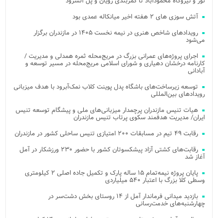
نور و نیروگاه محمودآباد تا کمربندی رویان و پل آلشرود
آتش‌ سوزی‌ های ۲ هفته اخیر میانکاله عمدی بود
رویدادهای شاخص هنری در نیمه نخست ۱۴۰۵ در مازندران برگزار
می‌شود
اجرای پروژه‌های عمرانی بزرگ در مریج‌محله ثمره همدلی و مدیریت /
کارنامه درخشان دهیاری و شورای اسلامی مریج‌محله در مسیر توسعه و
آبادانی
توسعه زیرساخت‌های باشگاه پدل پوینت کلاب نمک‌آبرود با هدف میزبانی
رویدادهای بین‌المللی
هیات تنیس مازندران پرچمدار میزبانی‌های ملی و پیشگام توسعه تنیس
ایران/ مدیریت هدفمند سکوی پرتاب تنیس مازندران
رقابت ۴۹ تیم در مسابقات ۲۰۰ امتیازی تنیس ساحلی کشور در مازندران
رقابت‌های کشتی آزاد پیشکسوتان کشور با حضور ۲۳۰ ورزشکار در آمل
آغاز شد
پایان پروژه نیمه‌تمام ۱۵ ساله پارک و تکمیل جاده اصلی ۲ کیلومتری
وسطی کلا بزرگ با اعتبار ۵۴۰ میلیاردی
بازدید میدانی فرماندار آمل از ۱۴ روستای بخش دشت‌سر در
چهارشنبه‌های خدمت‌رسانی