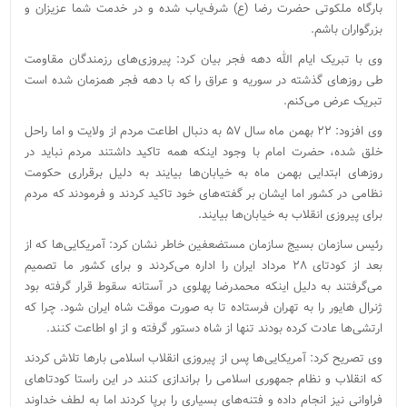
بارگاه ملکوتی حضرت رضا (ع) شرف‌یاب شده و در خدمت شما عزیزان و
بزرگواران باشم.
وی با تبریک ایام الله دهه فجر بیان کرد: پیروزی‌های رزمندگان مقاومت
طی روزهای گذشته در سوریه و عراق را که با دهه فجر همزمان شده است
تبریک عرض می‌کنم.
وی افزود: ۲۲ بهمن ماه سال ۵۷ به دنبال اطاعت مردم از ولایت و اما راحل
خلق شده، حضرت امام با وجود اینکه همه تاکید داشتند مردم نباید در
روزهای ابتدایی بهمن ماه به خیابان‌ها بیایند به دلیل برقراری حکومت
نظامی در کشور اما ایشان بر گفته‌های خود تاکید کردند و فرمودند که مردم
برای پیروزی انقلاب به خیابان‌ها بیایند.
رئیس سازمان بسیج سازمان مستضعفین خاطر نشان کرد: آمریکایی‌ها که از
بعد از کودتای ۲۸ مرداد ایران را اداره می‌کردند و برای کشور ما تصمیم
می‌گرفتند به دلیل اینکه محمدرضا پهلوی در آستانه سقوط قرار گرفته بود
ژنرال هایور را به تهران فرستاده تا به صورت موقت شاه ایران شود. چرا که
ارتشی‌ها عادت کرده بودند تنها از شاه دستور گرفته و از او اطاعت کنند.
وی تصریح کرد: آمریکایی‌ها پس از پیروزی انقلاب اسلامی بارها تلاش کردند
که انقلاب و نظام جمهوری اسلامی را براندازی کنند در این راستا کودتاهای
فراوانی نیز انجام داده و فتنه‌های بسیاری را برپا کردند اما به لطف خداوند