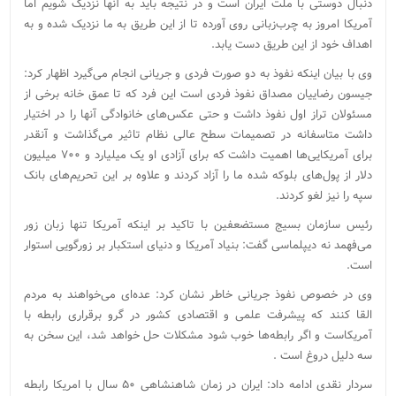
دنبال دوستی با ملت ایران است و در نتیجه باید به آنها نزدیک شویم اما
آمریکا امروز به چرب‌زبانی روی آورده ‌تا از این طریق به ما نزدیک شده و به
اهداف خود از این طریق دست یابد.
وی با بیان اینکه نفوذ به دو صورت فردی و جریانی انجام می‌‌گیرد اظهار کرد:
جیسون رضاییان مصداق نفوذ فردی است این فرد که تا عمق خانه برخی از
مسئولان تراز اول نفوذ داشت و حتی عکس‌های خانوادگی آنها را در اختیار
داشت متاسفانه در تصمیمات سطح عالی نظام تاثیر می‌گذاشت و آنقدر
برای آمریکایی‌ها اهمیت داشت که برای آزادی او یک میلیارد و ۷۰۰ میلیون
دلار از پول‌های بلوکه شده ما را آزاد کردند و علاوه بر این تحریم‌های بانک
سپه را نیز لغو کردند.
رئیس سازمان بسیج مستضعفین با تاکید بر اینکه آمریکا تنها زبان زور
می‌فهمد نه دیپلماسی گفت: بنیاد آمریکا و دنیای استکبار بر زورگویی استوار
است.
وی در خصوص نفوذ جریانی خاطر نشان کرد: عده‌ای می‌خواهند به مردم
القا کنند که پیشرفت علمی و اقتصادی کشور در گرو برقراری رابطه با
آمریکاست و اگر رابطه‌ها خوب شود مشکلات حل خواهد شد، این سخن به
سه دلیل دروغ است .
سردار نقدی ادامه داد: ایران در زمان شاهنشاهی ۵۰ سال با امریکا رابطه