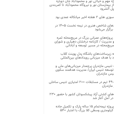
وژه مهم و حیاتی نور و محمودآباد جان دوباره
از بیمارستان نور و نیروگاه محمودآباد تا کمربندی
پل آلشرود
 ۲ هفته اخیر میانکاله عمدی بود
رویدادهای شاخص هنری در نیمه نخست ۱۴۰۵ در
 برگزار می‌شود
 پروژه‌های عمرانی بزرگ در مریج‌محله ثمره
 مدیریت / کارنامه درخشان دهیاری و شورای
ریج‌محله در مسیر توسعه و آبادانی
 زیرساخت‌های باشگاه پدل پوینت کلاب
د با هدف میزبانی رویدادهای بین‌المللی
تنیس مازندران پرچمدار میزبانی‌های ملی و
توسعه تنیس ایران/ مدیریت هدفمند سکوی
یس مازندران
رقابت ۴۹ تیم در مسابقات ۲۰۰ امتیازی تنیس ساحلی
مازندران
رقابت‌های کشتی آزاد پیشکسوتان کشور با حضور ۲۳۰
در آمل آغاز شد
پایان پروژه نیمه‌تمام ۱۵ ساله پارک و تکمیل جاده
اصلی ۲ کیلومتری وسطی کلا بزرگ با اعتبار ۵۴۰