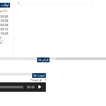
اوقات 
6
:
0
ما
:33:50
:10:28
:03:54
:55:12
:15:25
ا
فیلم ها
صوت ها
ای حرمت ۲
پخش‌کننده
صوت
00:00