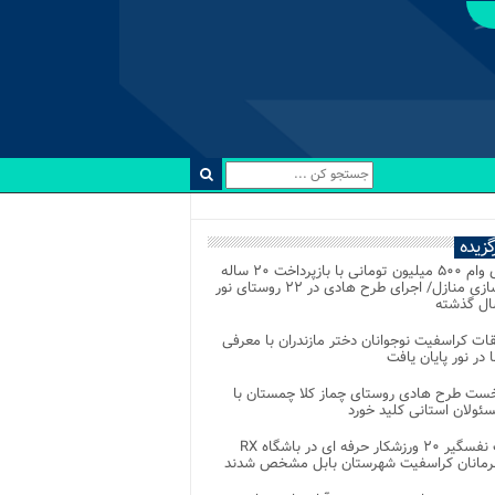
رگزیده
اعطای وام ۵۰۰ میلیون تومانی با بازپرداخت ۲۰ ساله
برای نوسازی منازل/ اجرای طرح هادی در ۲۲ روستای نور
ل گذشته
ات کراسفیت نوجوانان دختر مازندران با معرفی
 در نور پایان یافت
خست طرح هادی روستای چماز کلا چمستان با
ئولان استانی کلید خورد
رقابت نفسگیر ۲۰ ورزشکار حرفه ای در باشگاه RX
هرمانان کراسفیت شهرستان بابل مشخص شدند