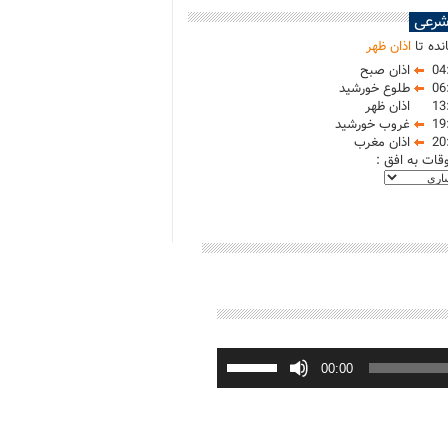
شرعی
نده تا
اذان ظهر
04
اذان صبح
06
طلوع خورشید
13
اذان ظهر
19
غروب خورشید
20
اذان مغرب
وقات به افق :
برای
افزایش
00:00
یا
کاهش
صدا
از
کلیدهای
بالا
و
پایین