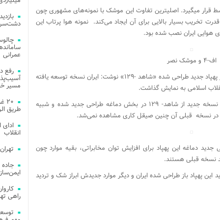
میلیاردی
موشک نصر در زمره سلاح‎هایی با برد کوتاه تا متوسط قرار می‎گیرد. اصلی‎ترین تفاوت این موشک با نمونه‌های مشهوری چون
رت تخریب بسیار بالایی برای آن ایجاد می‌کند. نمونه هوا پرتاب این
دشت‌سر 
چالوس
عمرانی
اف-۴ و موشک نصر
رفع د
این وبگاه انگلیسی همچنین با اشاره به رونمایی از پهپاد جدید طراحی شده «شاهد -۱۲۹» نوشت: ایران نسخه‌ توسعه یافته
آسیب‌پذی
مسیر خد
۲۰ 
با توجه به تصاویر منتشر شده از این پهپاد، این نسخه جدید از شاهد- ۱۲۹ در بخش دماغه طراحی جدید شده و شبیه
طریق الر
ادای 
انقلاب
دید دماغه این پهپاد برای افزایش توان مخابراتی، بقیه موارد چون
تهران
د نسخه قبلی هستند.
جاده 
ایمن‌ساز
ین پهپاد باز طراحی شده ایران و دیگر موارد جدیدش ابراز شک و تردید
راهی ته
مهم فره