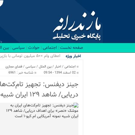
صفحه نخست
اجتماعی
حوادث
سیاسی
بین ا
اعطای وام ۵۰۰ میلیون تومانی با بازپرداخت ۲۰ ساله برای نوسازی منازل/ اجرای طرح ها...
اخبار ویژه
اجتماعی
/
اخبار
/
بین الملل
/
سیاسی
/
فضای مجازی
02 اسفند 1394 - 09:54
شناسه خبر : 6961
جینز دیفنس: تجهیز تام‌کت‌ها
دریایی/ شاهد ۱۲۹ ایران شبیه نمونه آمریکایی ام.کیو-۱ است