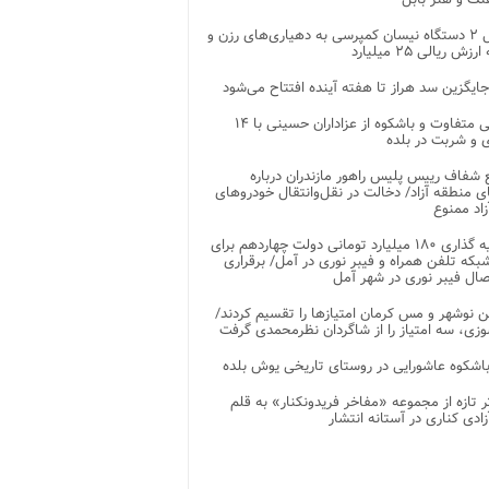
تحویل ۲ دستگاه نیسان کمپرسی به دهیاری‌های رزن و
زش ریالی ۲۵ میلیارد
جایگزین سد هراز تا هفته آینده افتتاح می‌شود
پذیرایی متفاوت و باشکوه از عزاداران حسینی با ۱۴
 و شربت در بلده
شفاف رییس پلیس راهور مازندران درباره
 منطقه آزاد/ دخالت در نقل‌وانتقال خودروهای
اد ممنوع
سرمایه گذاری ۱۸۰ میلیارد تومانی دولت چهاردهم برای
که تلفن همراه و فیبر نوری در آمل/ برقراری
 نوشهر و مس کرمان امتیازها را تقسیم کردند/
زی، سه امتیاز را از شاگردان نظرمحمدی گرفت
باشکوه عاشورایی در روستای تاریخی یوش بلده
ر تازه از مجموعه «مفاخر فریدونکنار» به قلم
ادی کناری در آستانه انتشار