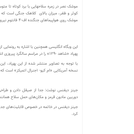
کوثر و ظفر، میزان بالای کلاهک جنگی است که قد
موشک روی هواپیماهای جنگنده اف-۴ فانتوم نیروی هوایی ایران نصب شده بود.
پهپاد «شاهد -۱۲۹» را در مراسم سالگرد پیروزی انقلاب اسلامی به نمایش گذاشت.
نسخه آمریکایی «ام کیو- ۱جنرال اتمیکز» است که در نسخه قبلی آن چنین صیقل کاری مشاهده نمی‌شد.
جینز دیفنس نوشت: جدا از صیقل دادن و طراحی ج
دوربین مادون قرمز و مکان‌های حمل سلاح همانن
جینز دیفنس در خاتمه در خصوص قابلیت‌های جدید ا
کرد.