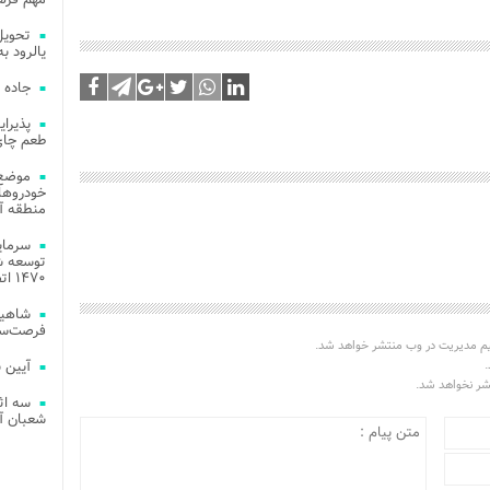
یالرود به ار
جاده 
طعم چای
موضع 
خودروهای
منطقه آز
توسعه شب
۱۴۷۰ اتصال فیبر نوری در شهر آمل
شاهین
فرصت‌سو
یم مدیریت در وب منتشر خواهد شد.
.
آیین 
تشر نخواهد شد.
سه اث
شعبان آز