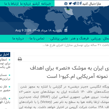
مارا دنبال کنید
خبرنامه
آرشیو
درباره ما
ارتباط با ما
یکشنبه ۱۸ مرداد ۱۴۰۵-
Aug 9 2026
لملل
ورزشی
فرهنگ و هنر
علمی پزشکی
تماس با ما
درباره ما
اخبار ب
ی ایران به موشک «نصر» برای اهداف
طی یکسا
مسابق
برترین‌ها
وبگاه انگلیسی «جینز دیفنس» در گزارشی با اشاره به مجهز شدن
فاز ن
حضور مس
جنگنده‌های «اف -۱۴ تامکت» ایران به موشک‌های جدید «نصر-۲»
نوشت: نیروی هوایی جمهوری اسلامی ایران (IRIAF) اینک جدیدترین
موشک ارتقا یافته هوا به سطح به نام نصر (Victory) را با تام‌کت‌های
بابل/ ق
اف- ۱۴A ساخت شرکت گرومن در اختیار خواهد داشت. به نوشته این