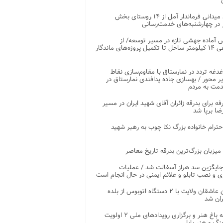
بازدید میدانی فرماندار آمل از ۱۴ روستای بخش
در چهارشنبه‌های خدمت‌رسانی
 آماده جهشی تازه در مسیر توسعه/ از
ساماندهی ۱۴ کیلومتر ساحل تا تکمیل پروژه‌های ماندگار
غدغه تردد در نمارستاق با مقاوم‌سازی نقاط
ر محور / بهسازی جاده پدافندی نمارستاق در
مت به مردم
غرفه برای بدرقه زائران آقای شهید ایران در مسیر
ضا برپا شد
احترام خانواده بزرگ نکا چوب به رهبر شهید
 میزبان بزرگ‌ترین بدرقه تاریخ معاصر
جایگزین سد هراز آسفالت شد / عملیات
ی و نصب تابلو و علائم ایمنی در حال انجام است
کاروان عاشقان ولایت با ۲ دستگاه اتوبوس از بلده
ران شد
توسعه باغ هنر و برگزاری رویدادهای ملی ۲ اولویت
نگ و هنر بابل