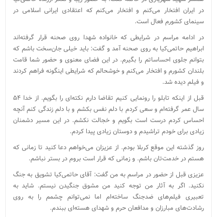
در ایران افتخار می‌کنم و افتخار می‌کنم که اعتقادی ایرانی اسلامی در
سینمای کشورم فعال است.
در ادامه مراسم در شرایطی که خانواده شهدا روی صحنه قرار گرفته‌اند
ابراهیم حاتمی‌کیا به روی صحنه آمد و گفت: باید خیلی جان‌سخت باشم که
بتوانم جلوی احساساتم را بگیرم. در این فضای معنوی و حضور شما قامت
بلندان کشورم و افتخار می‌کنم و خوشحالم که شرایطی اینگونه فراهم کردند
و فیلم دیده شد.
قبل از اینکه تابلو را رونمایی کنیم تقاضا دارم نکته‌ای را بگویم. از خدا ۵۴
سال عمر گرفته‌ام و سعی کردم با دلم نفس بکشم و با دلم زندگی کنم آنچه
احساس کردم درست است بگویم و خجالت نکشم. در این مسیر دشمنان
زیادی برای خودم تراشیدم و دوستان زیادی پیدا کردم.
روز گذشته این موقع کربلا بودم. از عزیزان می‌خواهم دعا کنید تا زمانی که
هستم در خدمت‌تان باشم. و زمانی که قرار است بروم در بستر نباشم.
عزیزی قبل از حضور در مراسم به من گفت: آقای حاتمی‌کیا تشویق به جنگ
نکنید. اگر به آثار من توجه کنید من مشوق جنگیدن نیستم. شاید به
تعبیری فیلم‌های ضدجنگ ساخته‌ام اما نمی‌توانم چشمم را به روی
رشادت‌های مبارزان و مدافعان حرم و شهدای هسته‌ای ببندم.