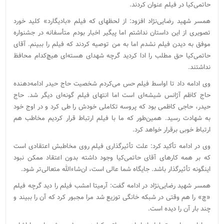
حاتمی‌کیا در فیلم عنوان کردند.
همسر شهید رضایی‌نژاد افزود: از لحظهای که فیلم «بادیگارد» کلید خورد
تصویری از این داستان نداشتم اما پیگیر اخبار بودم متأسفانه در جشنواره
موفق به دیدن فیلم نشدم اما به من توصیه کردند که فیلم را ببینم. آقای
حاتمی‌کیا حق مطلب را ادا کردید گرچه شهدای هسته‌ای هیچ‌کدام محافظ
نداشتند.
وی ادامه داد تا اواسط فیلم حس می‌کردم شخصیت حاج‌ حیدر ادامه‌دهنده
حاج کاظم آژانس شیشه‌ای است اما انتهای فیلم گونه‌ای دیگر شد. حاج
حیدر، حاجی کاظمی بود که پروسه تکاملی خودش را طی کرد و در اوج خود
به شهادت رسید. همین‌طور که ما با فیلم ارتباط قرار کردیم مخاطب هم
ارتباط خوبی برقرار خواهد کرد.
وی در ادامه تأکید کرد: علت تأثیرگذاری فیلم روی مخاطبش اعتقادی است
که بر همه کارهای آقای حاتمی‌کیا وجود داشته بدون اعتقاد ممکن نبود
اینگونه تأثیرگذار باشد. جایگاه شما عالی است، ان‌شاءالله متعالی‌تر شود.
همسر شهید رضایی‌نژاد در ادامه گفت: آرمیتا امشب فیلم را دید گرچه فیلم
«چ» را هم وقتی در شبکه خانگی توزیع شد مرا مجبور کرد که آن را ببیند و
چند بار آن را دیده است.