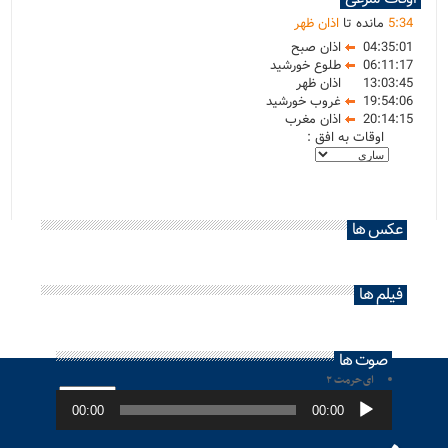
34
:
5
مانده تا
اذان ظهر
04:35:01
اذان صبح
06:11:17
طلوع خورشید
13:03:45
اذان ظهر
19:54:06
غروب خورشید
20:14:15
اذان مغرب
اوقات به افق :
عکس ها
فیلم ها
صوت ها
ای حرمت ۲
پخش‌کننده
صوت
00:00
00:00