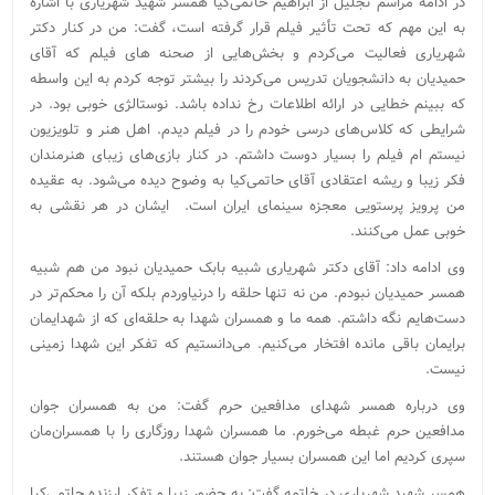
در ادامه مراسم تجلیل از ابراهیم حاتمی‌کیا همسر شهید شهریاری با اشاره
به این مهم که تحت تأثیر فیلم قرار گرفته است، گفت: من در کنار دکتر
شهریاری فعالیت می‌کردم و بخش‌هایی از صحنه های فیلم که آقای
حمیدیان به دانشجویان تدریس می‌کردند را بیشتر توجه کردم به این واسطه
که ببینم خطایی در ارائه اطلاعات رخ نداده باشد. نوستالژی خوبی بود. در
شرایطی که کلاس‌های درسی خودم را در فیلم دیدم. اهل هنر و تلویزیون
نیستم ام فیلم را بسیار دوست داشتم. در کنار بازی‌های زیبای هنرمندان
فکر زیبا و ریشه اعتقادی‌ آقای حاتمی‌کیا به وضوح دیده می‌شود. به عقیده
من پرویز پرستویی معجزه سینمای ایران است. ایشان در هر نقشی به
خوبی عمل می‌کنند.
وی ادامه داد: آقای دکتر شهریاری شبیه بابک حمیدیان نبود من هم شبیه
همسر حمیدیان نبودم. من نه تنها حلقه را درنیاوردم بلکه آن را محکم‌تر در
دست‌هایم نگه داشتم. همه ما و همسران شهدا به حلقه‌ای که از شهدایمان
برایمان باقی مانده افتخار می‌کنیم. می‌دانستیم که تفکر این شهدا زمینی
نیست.
وی درباره همسر شهدای مدافعین حرم گفت: من به همسران جوان
مدافعین حرم غبطه می‌خورم. ما همسران شهدا روزگاری را با همسران‌مان
سپری کردیم اما این همسران بسیار جوان هستند.
همسر شهید شهریاری در خاتمه گفت: به حضور زیبا و تفکر ارزنده حاتمی‌کیا