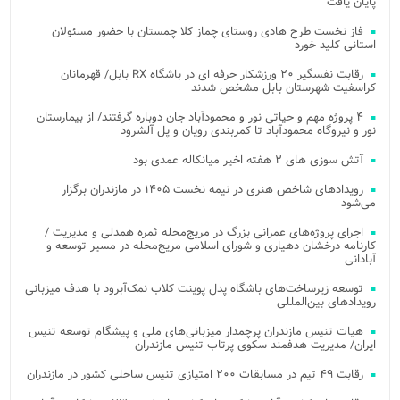
پایان یافت
فاز نخست طرح هادی روستای چماز کلا چمستان با حضور مسئولان
استانی کلید خورد
رقابت نفسگیر ۲۰ ورزشکار حرفه ای در باشگاه RX بابل/ قهرمانان
کراسفیت شهرستان بابل مشخص شدند
۴ پروژه مهم و حیاتی نور و محمودآباد جان دوباره گرفتند/ از بیمارستان
نور و نیروگاه محمودآباد تا کمربندی رویان و پل آلشرود
آتش‌ سوزی‌ های ۲ هفته اخیر میانکاله عمدی بود
رویدادهای شاخص هنری در نیمه نخست ۱۴۰۵ در مازندران برگزار
می‌شود
اجرای پروژه‌های عمرانی بزرگ در مریج‌محله ثمره همدلی و مدیریت /
کارنامه درخشان دهیاری و شورای اسلامی مریج‌محله در مسیر توسعه و
آبادانی
توسعه زیرساخت‌های باشگاه پدل پوینت کلاب نمک‌آبرود با هدف میزبانی
رویدادهای بین‌المللی
هیات تنیس مازندران پرچمدار میزبانی‌های ملی و پیشگام توسعه تنیس
ایران/ مدیریت هدفمند سکوی پرتاب تنیس مازندران
رقابت ۴۹ تیم در مسابقات ۲۰۰ امتیازی تنیس ساحلی کشور در مازندران