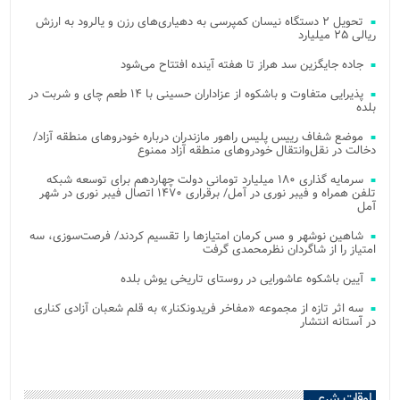
تحویل ۲ دستگاه نیسان کمپرسی به دهیاری‌های رزن و یالرود به ارزش
ریالی ۲۵ میلیارد
جاده جایگزین سد هراز تا هفته آینده افتتاح می‌شود
پذیرایی متفاوت و باشکوه از عزاداران حسینی با ۱۴ طعم چای و شربت در
بلده
موضع شفاف رییس پلیس راهور مازندران درباره خودروهای منطقه آزاد/
دخالت در نقل‌وانتقال خودروهای منطقه آزاد ممنوع
سرمایه گذاری ۱۸۰ میلیارد تومانی دولت چهاردهم برای توسعه شبکه
تلفن همراه و فیبر نوری در آمل/ برقراری ۱۴۷۰ اتصال فیبر نوری در شهر
آمل
شاهین نوشهر و مس کرمان امتیازها را تقسیم کردند/ فرصت‌سوزی، سه
امتیاز را از شاگردان نظرمحمدی گرفت
آیین باشکوه عاشورایی در روستای تاریخی یوش بلده
سه اثر تازه از مجموعه «مفاخر فریدونکنار» به قلم شعبان آزادی کناری
در آستانه انتشار
اوقات شرعی