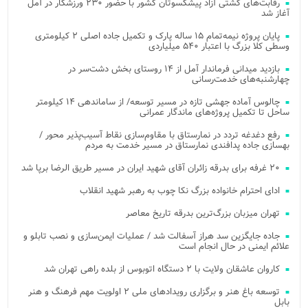
رقابت‌های کشتی آزاد پیشکسوتان کشور با حضور ۲۳۰ ورزشکار در آمل
آغاز شد
پایان پروژه نیمه‌تمام ۱۵ ساله پارک و تکمیل جاده اصلی ۲ کیلومتری
وسطی کلا بزرگ با اعتبار ۵۴۰ میلیاردی
بازدید میدانی فرماندار آمل از ۱۴ روستای بخش دشت‌سر در
چهارشنبه‌های خدمت‌رسانی
چالوس آماده جهشی تازه در مسیر توسعه/ از ساماندهی ۱۴ کیلومتر
ساحل تا تکمیل پروژه‌های ماندگار عمرانی
رفع دغدغه تردد در نمارستاق با مقاوم‌سازی نقاط آسیب‌پذیر محور /
بهسازی جاده پدافندی نمارستاق در مسیر خدمت به مردم
۲۰ غرفه برای بدرقه زائران آقای شهید ایران در مسیر طریق الرضا برپا شد
ادای احترام خانواده بزرگ نکا چوب به رهبر شهید انقلاب
تهران میزبان بزرگ‌ترین بدرقه تاریخ معاصر
جاده جایگزین سد هراز آسفالت شد / عملیات ایمن‌سازی و نصب تابلو و
علائم ایمنی در حال انجام است
کاروان عاشقان ولایت با ۲ دستگاه اتوبوس از بلده راهی تهران شد
توسعه باغ هنر و برگزاری رویدادهای ملی ۲ اولویت مهم فرهنگ و هنر
بابل