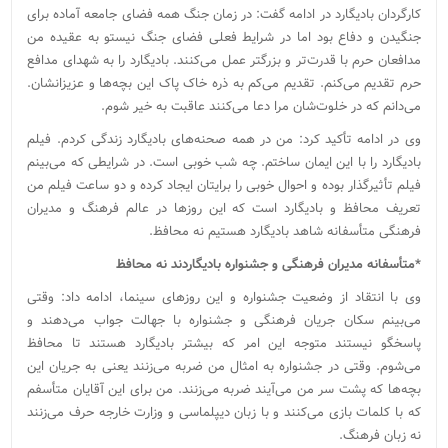
کارگردان بادیگارد در ادامه گفت: در زمان جنگ همه فضای جامعه آماده برای
جنگیدن و دفاع بود اما در شرایط فعلی فضای جنگ نیستو به عقیده من
مدافعان حرم با قدرت‌تر و بزرگتر عمل می‌کنند. بادیگارد را به شهدای مدافع
حرم تقدیم می‌‌کنم. تقدیم می‌کم به ذره خاک پاک این بچه‌ها و عزیزانشان.
می‌دانم که در خلوت‌شان مرا دعا می‌کنند عاقبت به خیر شوم.
وی در ادامه تأکید کرد: من در همه صحنه‌های بادیگارد زندگی کردم. فیلم
بادیگارد را با این ایمان ساختم. چه شب خوبی است. در شرایطی که می‌بینم
فیلم تأثیرگذار بوده و احوال خوبی را برایتان ایجاد کرده و دو ساعت فیلم من
تعریف محافظ و بادیگارد است که این روزها در عالم فرهنگ و مدیران
فرهنگی متأسفانه شاهد بادیگارد هستیم نه محافظ.
*متأسفانه مدیران فرهنگی و جشنواره بادیگاردند نه محافظ
وی با انتقاد از وضعیت جشنواره و این روزهای سینما، ادامه داد: وقتی
می‌بینم سکان جریان فرهنگی و جشنواره با جهالت جواب می‌دهند و
پاسخگو نیستند متوجه این امر که بیشتر بادیگارد هستند تا محافظ
می‌شوم. وقتی در جشنواره به امثال من ضربه می‌زنند یعنی به جریان این
بچه‌ها که پشت سر من می‌آیند ضربه می‌زنند. من برای این آقایان متأسفم
که با کلمات بازی می‌کنند و با زبان دیپلماسی و وزارت خارجه حرف می‌زنند
نه زبان فرهنگ.