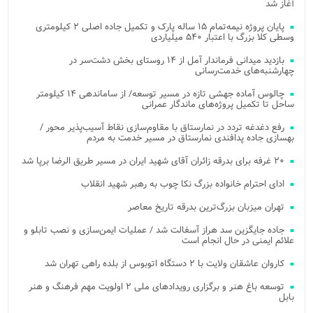
آغاز شد
پایان پروژه نیمه‌تمام ۱۵ ساله پارک و تکمیل جاده اصلی ۲ کیلومتری
وسطی کلا بزرگ با اعتبار ۵۴۰ میلیاردی
بازدید میدانی فرماندار آمل از ۱۴ روستای بخش دشت‌سر در
چهارشنبه‌های خدمت‌رسانی
چالوس آماده جهشی تازه در مسیر توسعه/ از ساماندهی ۱۴ کیلومتر
ساحل تا تکمیل پروژه‌های ماندگار عمرانی
رفع دغدغه تردد در نمارستاق با مقاوم‌سازی نقاط آسیب‌پذیر محور /
بهسازی جاده پدافندی نمارستاق در مسیر خدمت به مردم
۲۰ غرفه برای بدرقه زائران آقای شهید ایران در مسیر طریق الرضا برپا شد
ادای احترام خانواده بزرگ نکا چوب به رهبر شهید انقلاب
تهران میزبان بزرگ‌ترین بدرقه تاریخ معاصر
جاده جایگزین سد هراز آسفالت شد / عملیات ایمن‌سازی و نصب تابلو و
علائم ایمنی در حال انجام است
کاروان عاشقان ولایت با ۲ دستگاه اتوبوس از بلده راهی تهران شد
توسعه باغ هنر و برگزاری رویدادهای ملی ۲ اولویت مهم فرهنگ و هنر
بابل