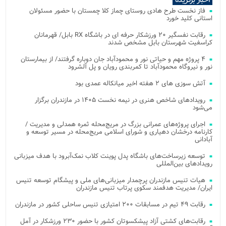
فاز نخست طرح هادی روستای چماز کلا چمستان با حضور مسئولان
استانی کلید خورد
رقابت نفسگیر ۲۰ ورزشکار حرفه ای در باشگاه RX بابل/ قهرمانان
کراسفیت شهرستان بابل مشخص شدند
۴ پروژه مهم و حیاتی نور و محمودآباد جان دوباره گرفتند/ از بیمارستان
نور و نیروگاه محمودآباد تا کمربندی رویان و پل آلشرود
آتش‌ سوزی‌ های ۲ هفته اخیر میانکاله عمدی بود
رویدادهای شاخص هنری در نیمه نخست ۱۴۰۵ در مازندران برگزار
می‌شود
اجرای پروژه‌های عمرانی بزرگ در مریج‌محله ثمره همدلی و مدیریت /
کارنامه درخشان دهیاری و شورای اسلامی مریج‌محله در مسیر توسعه و
آبادانی
توسعه زیرساخت‌های باشگاه پدل پوینت کلاب نمک‌آبرود با هدف میزبانی
رویدادهای بین‌المللی
هیات تنیس مازندران پرچمدار میزبانی‌های ملی و پیشگام توسعه تنیس
ایران/ مدیریت هدفمند سکوی پرتاب تنیس مازندران
رقابت ۴۹ تیم در مسابقات ۲۰۰ امتیازی تنیس ساحلی کشور در مازندران
رقابت‌های کشتی آزاد پیشکسوتان کشور با حضور ۲۳۰ ورزشکار در آمل