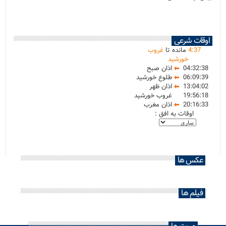
اوقات شرعی
37
:
4
مانده تا
غروب
خورشید
04:32:38
اذان صبح
06:09:39
طلوع خورشید
13:04:02
اذان ظهر
19:56:18
غروب خورشید
20:16:33
اذان مغرب
اوقات به افق :
عکس ها
فیلم ها