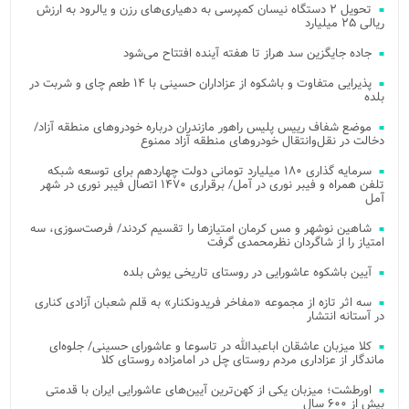
تحویل ۲ دستگاه نیسان کمپرسی به دهیاری‌های رزن و یالرود به ارزش
ریالی ۲۵ میلیارد
جاده جایگزین سد هراز تا هفته آینده افتتاح می‌شود
پذیرایی متفاوت و باشکوه از عزاداران حسینی با ۱۴ طعم چای و شربت در
بلده
موضع شفاف رییس پلیس راهور مازندران درباره خودروهای منطقه آزاد/
دخالت در نقل‌وانتقال خودروهای منطقه آزاد ممنوع
سرمایه گذاری ۱۸۰ میلیارد تومانی دولت چهاردهم برای توسعه شبکه
تلفن همراه و فیبر نوری در آمل/ برقراری ۱۴۷۰ اتصال فیبر نوری در شهر
آمل
شاهین نوشهر و مس کرمان امتیازها را تقسیم کردند/ فرصت‌سوزی، سه
امتیاز را از شاگردان نظرمحمدی گرفت
آیین باشکوه عاشورایی در روستای تاریخی یوش بلده
سه اثر تازه از مجموعه «مفاخر فریدونکنار» به قلم شعبان آزادی کناری
در آستانه انتشار
کلا میزبان عاشقان اباعبدالله در تاسوعا و عاشورای حسینی/ جلوه‌ای
ماندگار از عزاداری مردم روستای چل در امامزاده روستای کلا
اورطشت؛ میزبان یکی از کهن‌ترین آیین‌های عاشورایی ایران با قدمتی
بیش از ۶۰۰ سال