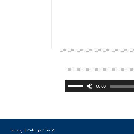
برای
افزایش
00:00
یا
کاهش
صدا
از
کلیدهای
بالا
و
پایین
استفاده
کنید.
تبلیغات در سایت
پیوندها