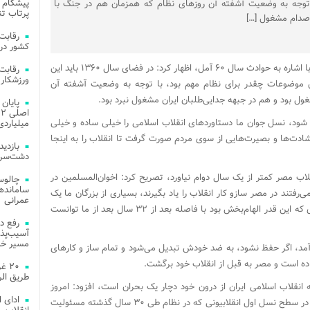
پیشگام 
توجه به وضعیت آشفته آن روزهای نظام که همزمان هم در جنگ با
پرتاب تن
صدام مشغول […]
کشور در 
حسن عباسی امروز در جمع دانشجویان در ساری، با اشاره به حوادث سال ۶۰ آمل، اظهار کرد: در فضای سال ۱۳۶۰ باید این
ورزشکار 
ن موضوعات چقدر برای نظام مهم بود، با توجه به وضعیت آشفته آن
 بود و هم در جبهه جدایی‌طلبان ایران مشغول نبرد بود.
 شود، نسل جوان ما دستاوردهای انقلاب اسلامی را خیلی ساده و خیلی
میلیاردی
ادت‌ها و بصیرت‌هایی از سوی مردم صورت گرفت تا انقلاب را به اینجا
دشت‌سر 
لاب مصر کمتر از یک سال دوام نیاورد، تصریح کرد: اخوان‌المسلمین در
چالوس
ا می‌رفتند در مصر سازو کار انقلاب را یاد بگیرند، بسیاری از بزرگان ما یک
عمرانی
دور مشق انقلاب را در مصر می گذراندند و کشوری که این قدر الهام‌بخش بود با فاصله بعد از ۳۲ سال بعد از ما توانست
رفع د
آسیب‌پذی
مسیر خد
آمد، اگر حفظ نشود، به ضد خودش تبدیل می‌شود و تمام ساز و کارهای
۲۰ 
طریق الر
انقلاب اسلامی ایران از درون خود دچار یک بحران است، افزود: امروز
ادای 
انقلاب اسلامی ایران با بحران باور و تثبیت انقلاب در سطح نسل اول انقلابیونی که در نظام طی ۳۰ سال گذشته مسئولیت