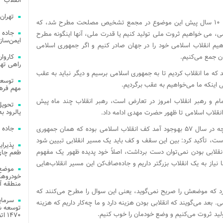
انقلاب
تهران
رئیس مرکز بررسی دکترینال بدون مرز، ادامه داد: ۱۰ سال پیش این موضوع در مجمع تشخیص مصلحت مطرح شد، که
جاده 
ی، می خواهیم ثروت ملی تولید کنیم یا قدرت ملی، آنها اینگونه مطرح
ایمن‌ساز
یم انقلاب اسلامی خود را در جهان صادر کنیم و اگر جمهوری اسلامی
ن جمع می‌کنیم.
راهی ته
د که ما انقلاب کردیم تا به جمهوری اسلامی برسیم و دیگر نباید به عقب
ی اینکه ما می‌خواهیم به عقب برگردیم.
مهم فره
مام و رهبر انقلاب امروز در تعارض است، رهبر انقلاب چند ماه پیش
یالرود به ار
انقلاب اسلامی تا ظهور حضرت مهدی ادامه داد.
جاده 
این کارشناس مسائل استراتژیک با بیان اینکه آنچه در سال ۵۷ به‎وجود آمد کف انقلاب اسلامی بوده که همان جمهوری
‎های ما همان ظهور است، تأکید کرد: بین این سقف و کف باید یک مسیر انقلابی تبیین شود
لابی بودن نمی‌توان دست برداشت، اصلاً خود پدیده ظهور یک مفهوم
طعم چای
از به یک انقلاب بزرگتر داریم و جاده‌صاف‌کن این مسیر انقلاب‌هایی
موضع 
خودروهای
منطقه آز
ارد که موضعش را صریح نمی‌گوید، یعنی این سوال را مطرح می‌کنند که
 بعد می‌گویند که انقلابی بودن هزینه دارد و ما چه‌کار داریم که هزینه
توسعه شب
لید ثروت می‌کنیم و وضع خودمان را خوب کنیم.
۱۴۷۰ اتصال فیبر نوری در شهر آمل