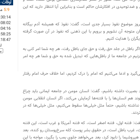
اوقات 
 ضدتوحیدی در افکارشان حاکم است و بنابراین آیا انتظار دارید که این
9
:
5
ما
:30:14
:08:02
روز موضوع نفوذ بسیار جدی است، گفت: نفوذ که همیشه آدم بیگانه
:04:16
ان متوجه آن نشویم و برویم با این ذهنی که نفوذ در آن صورت گرفته
:58:25
گران را هدایت کنیم.
:18:47
ا
اگر باطل در جلد حق رفت و حق جای باطل رفت، هر چه شما امر کنی به
یم در جامعه ما از باطل‌هایی که تبدیل شده به حق و شما هر چه امر
یرد و ادعا می‌کنیم که امام را درک کردیم، اما خلاف حرف امام رفتار
اید بصیرت داشته باشیم، گفت: انسان مومن در جامعه ایمانی باید چراغ
هم انسان‌ها را با فتنه‌ها آزمایش می‌کند، اگر انسان انقلابی مومن
ن نداشته باشیم، حتماً مثل خیلی‌ها سقوط می‌کنیم، مثل خیلی‌ها که در
دند.
فت: فتنه اول، فتنه اصغر است، که فتنه آمریکا و غرب است، این فتنه
، غرب باطل است، در حقوق بشر پوست کله سرخ‌پوستان رو کنده، بعد
روشیما را نابود کرد، بعد می‌خواهد جلوی بمب را بگیرد، مواجه با این