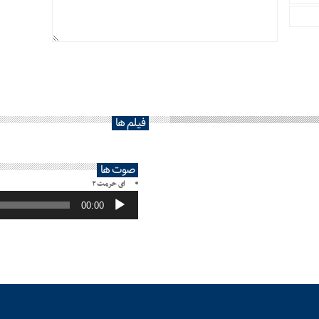
فیلم ها
صوت ها
ای حرمت ۲
پخش‌کننده
صوت
00:00