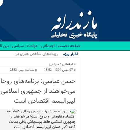
صفحه نخست
اجتماعی
حوادث
سیاسی
بین ا
رویدادهای شاخص هنری در نیمه نخست ۴
اخبار ویژه
اجتماعی
/
سیاسی
07 بهمن 1394 - 13:52
شناسه خبر : 2553
حسن عباسی: برنامه‌های روحان
لیبرالیسم اقتصادی است