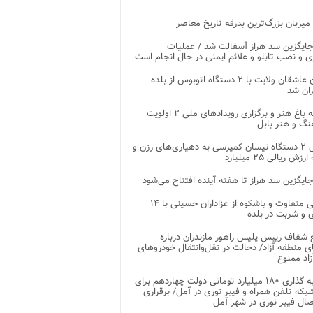
 میزبان بزرگ‌ترین بدرقه تاریخ معاصر
جایگزین سد هراز آسفالت شد / عملیات
ی و نصب تابلو و علائم ایمنی در حال انجام است
کاروان عاشقان ولایت با ۲ دستگاه اتوبوس از بلده
ران شد
توسعه باغ هنر و برگزاری رویدادهای ملی ۲ اولویت
نگ و هنر بابل
تحویل ۲ دستگاه نیسان کمپرسی به دهیاری‌های رزن و
زش ریالی ۲۵ میلیارد
جایگزین سد هراز تا هفته آینده افتتاح می‌شود
پذیرایی متفاوت و باشکوه از عزاداران حسینی با ۱۴
 و شربت در بلده
شفاف رییس پلیس راهور مازندران درباره
 منطقه آزاد/ دخالت در نقل‌وانتقال خودروهای
اد ممنوع
سرمایه گذاری ۱۸۰ میلیارد تومانی دولت چهاردهم برای
که تلفن همراه و فیبر نوری در آمل/ برقراری