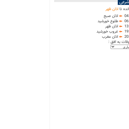
شرعی
نده تا
اذان ظهر
04
اذان صبح
06
طلوع خورشید
13
اذان ظهر
19
غروب خورشید
20
اذان مغرب
وقات به افق :