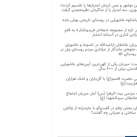
 نوشهر و مس کرمان امتیازها را تقسیم کردند/
زی، سه امتیاز را از شاگردان نظرمحمدی گرفت
باشکوه عاشورایی در روستای تاریخی یوش بلده
ر تازه از مجموعه «مفاخر فریدونکنار» به قلم
ادی کناری در آستانه انتشار
زبان عاشقان اباعبدالله در تاسوعا و عاشورای
لوه‌ای ماندگار از عزاداری مردم روستای چل در
 روستای کلا
ت؛ میزبان یکی از کهن‌ترین آیین‌های عاشورایی
متی بیش از ۶۰۰ سال
 حضرت قاسم(ع) با گل‌باران و اشک هزاران
هل‌بیت(ع)
مردمی بیت‌ الزهرا (س) آمل میزبان اجتماع
عاشقان سیدالشهدا (ع)
ان بخش چلاو در گفت‌وگو با مازندرانه از چالش
 ساختی و عمرانی چه گفتند؟