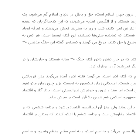
ر درون جهان اسلام است، حق و باطل در دنیای اسلام گم می‌شود، یک
ا هستند و از انگلیس تغذیه می‌شوند، که این کدخداگرایان که عقده
ع اعتراض نمی کنند، شب و روز به سنی‌ها فحش می‌دهند و تفرقه ایجاد
 هستند که نماینده سنی‌ها نیستند، این فتنه اوسط است، هر کس به
شما گفت، که قرار است اجلاسی بگذارند که این موضوع را حل کنند، دروغ می گویند و کسینجر گفته این جنگ مذهبی ۳۰
وی تصریح کرد: شهدای حرم ، همان جوانانی هستند که در حال نشان دادن فتنه جنگ ۳۰ ساله هستند و جان‌شان را در
ر نمی‌شود آن را برطرف کرد.
 که فتنه اکبر است، می‌گوید: فتنه اکبر، آمده می‌گوید مدل فروپاشی
ن هست. امریکایی زمان نیکسون به نخست وزیر چین زمان مائو نفوذ
است، اما مغز و درون و جوهرش لیبرالیستی است، بازار آزاد و اقتصاد
 جمهوری اسلامی هم همین بلا قرار است بر سرش بیاید.
اقی بماند ولی مغز آن لیبرالیسم اقتصادی شود و برنامه ششمی که بر
صاد مقاومتی است و برنامه ششم را اعلام کردند که مبتنی بر اقتصاد
رالیسیم، می‌آید و به اسم اسلام و به اسم مقام معظم رهبری و به اسم