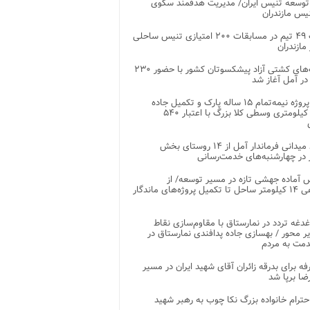
توسعه تنیس ایران/ مدیریت هدفمند سکوی
یس مازندران
رقابت ۴۹ تیم در مسابقات ۲۰۰ امتیازی تنیس ساحلی
مازندران
رقابت‌های کشتی آزاد پیشکسوتان کشور با حضور ۲۳۰
در آمل آغاز شد
پایان پروژه نیمه‌تمام ۱۵ ساله پارک و تکمیل جاده
اصلی ۲ کیلومتری وسطی کلا بزرگ با اعتبار ۵۴۰
بازدید میدانی فرماندار آمل از ۱۴ روستای بخش
در چهارشنبه‌های خدمت‌رسانی
 آماده جهشی تازه در مسیر توسعه/ از
ساماندهی ۱۴ کیلومتر ساحل تا تکمیل پروژه‌های ماندگار
غدغه تردد در نمارستاق با مقاوم‌سازی نقاط
ر محور / بهسازی جاده پدافندی نمارستاق در
مت به مردم
غرفه برای بدرقه زائران آقای شهید ایران در مسیر
ضا برپا شد
احترام خانواده بزرگ نکا چوب به رهبر شهید