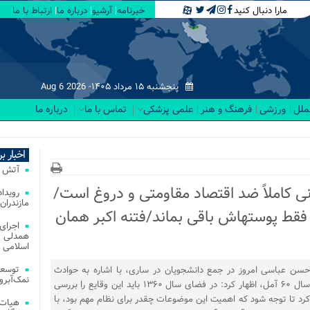
مارا دنبال کنید
خبرنامه
آرشیو
درباره ما
ارتباط با ما
پنجشنبه ۱۵ مرداد ۱۴۰۵-
Aug 6 2026
لملل
ورزشی
فرهنگ و هنر
علمی پزشکی
تماس با ما
درباره ما
۱_
اخبار ب
آتش‌ سوزی‌ های
ی کاملاً ضد اقتصاد مقاومتی و دروغ است/
مازندران
می‌خواهند از جمهوری اسلامی فقط پوسته‎اش باقی بماند/فتنه اکبر همان
اجرای
همدلی و
اسلامی م
توسعه
حسن عباسی امروز در جمع دانشجویان در ساری، با اشاره به حوادث
نمک‌آبرو
سال ۶۰ آمل، اظهار کرد: در فضای سال ۱۳۶۰ باید این وقایع را بررسی
کرد تا توجه شود که اهمیت این موضوعات چقدر برای نظام مهم بود، با
هیات 