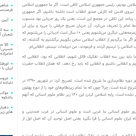
سلامی بودیم، رئیس جمهوری اسلامی کافی است، اگر ما جمهوری اسلامی
شاهین
فرصت‌سو
و نیروی قدس که کارش صدور انقلاب است داشته باشیم، اگر جمهوری
یم، پیامد این تلقی در مجمع این است، یعنی یک روز جریانی بود منسوب
آیین 
خط امام را تحریف می‌کرد، آن جریان صریح حرفش را می‌زد و برای آن
سه اث
تئوری‌پردازی می‌کرد، اما در درون شرایط فعلی ما زمزمه‌هایی دیگری می‌شنویم یعنی ۱۰ سال است ادبیاتی را می‌شنویم که
شعبان آز
 اگر ما برگردیم از انقلاب اسلامی سخن بگوییم برگشتیم به گذشته، که
کلا می
 اسلامی را ترسیم کردند و فرمودند، من دیپلمات نیستم، انقلابی‌ام.
حسینی/ ج
امامزاده
باید بین سه انقلاب تفکیک قائل شویم، انقلابی که بود، انقلابی که
م و انقلابی باشیم و انقلابی که باید رخ دهد، که همان انقلاب حضرت
اورطش
ایران با قد
عروسی
این کارشناس مسائل استراتژیک با بیان اینکه امروز دوره نظام‌سازی ما شروع شده است، تصریح کرد: در شهریور ۱۳۹۰ در
دلداده ا
شروع شده است، چرا؟ چون که ما تمام زیرنظام‌های خود را از دوره پهلوی
موکب 
گرفته‌ایم و همه ۱۴۰ زیرنظام هنوز بومی و اسلامی نشده است، پایه اسلامی کردن این ۱۴۰ زیر نظام علوم انسانی که آنهم
باشکوه 
دهیار
امروز علوم انسانی ما غربی است و علوم انسانی در غرب ضددینی و
های زیر
ایران علوم انسانی را فرا بگیرد یعنی اصل توحید آن که اصل اول از
 ارائه می کند، هنوز در تفکر نظام‌سازی اسلامی بومی نشده است و