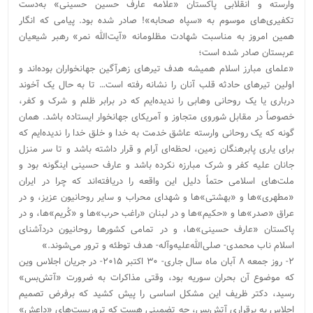
وارسته و انقلابی پاکستان «علامه عارف حسین حسینی» به‌دست
تکفیری‌های موسوم به «سپاه صحابه»! صادر شده بود. پیامی که انگار
همین امروز به مناسبت شهادت مظلومانه «آیت‌الله نمر» رهبر شیعیان
عربستان صادر شده است؛
«علمای مبارز اسلام همیشه هدف تیرهای زهرآگین جهانخواران بوده‌اند و
اولین تیرهای حادثه قلب آنان را نشانه رفته است… تا به حال یک آخوند
درباری یا یک روحانی وهابی را ندیده‌ایم که در برابر ظلم و شرک و کفر،
خصوصاً در مقابل شوروی متجاوز و آمریکای جهانخوار ایستاده باشد. همان
گونه که یک روحانی وارسته عاشق خدمت به خدا و خلق خدا را ندیده‌ایم که
برای یاری پابرهنگان زمین، لحظه‌ای آرام و قرار داشته باشد و تا سر منزل
جانان علیه کفر و شرک مبارزه نکرده باشد و عارف حسینی اینگونه بود و
ملت‌های اسلامی حتماً دلیل این واقعه را دریافته‌اند که چرا در ایران
«مطهری‌»ها و «بهشتی‌»ها و شهدای محراب و سایر روحانیون عزیز، و در
عراق «صدر»ها و «حکیم»ها و در لبنان «راغب حرب»ها و «کُریم»ها، و در
پاکستان «عارف حسینی»ها، و در تمامی کشورها روحانیون دردآشنای
اسلام ناب محمدی- صلی‌الله‌علیه‌و‌آله- هدف توطئه و ترور می‌شوند.»
۲- روز جمعه ۸ آبان ماه سال جاری- ۳۰ اکتبر ۲۰۱۵- در جریان اجلاس وین
که موضوع آن بحران سوریه بود، وقتی مذاکرات به ضرورت «آتش‌بس»
رسید، دکتر ظریف این مشکل اساسی را پیش کشید که برفرض تصمیم
اجلاس به برقراری آتش‌بس، چه تضمینی هست که تروریست‌های «داعش»