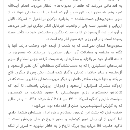
به اقداماتی می‌زنند که فقط از «دیوانه‌ها» انتظار می‌رود. اعدام آیت‌الله
نمر، رهبر شیعیان عربستان ضمن آن که فقط در قالب جنایتی هولناک از
سوی سعودی‌های دست‌نشانده – بخوانید نوکران بی‌اختیار – آمریکا، قابل
ارزیابی و تفسیر است ولی از واقعیت غیرقابل انکار دیگری نیز خبر می‌دهد
و آن، این که؛ آل‌سعود در ادامه حیات ننگین و جنایت‌بار خود به «آخر خط»
رسیده است و از این روی «به سیم آخر زده است».
سعودی‌ها کتمان نمی‌کنند که به شدت از آینده خود وحشت دارند. آنها با
نگاه به منطقه و معادلات آن، ایران اسلامی را می‌بینند که همه‌روزه بر
دامنه اقتدار خود می‌افزاید و سنگرهای به غنیمت‌ گرفته جهان اسلام از سوی
قدرت‌های استکباری را که به دست‌نشاندگان منطقه‌ای آنان نظیر آل‌سعود و
آل‌خلیفه و سایر حاکمان نیابتی واگذار شده است، یکی پس از دیگری فتح
می‌کند و تنها حریف مقتدر داعش و دیگر تروریست‌های تکفیری است که در
اردوگاه مشترک اسرائیل، آل‌سعود و اردوغان پرورش یافته‌اند، تا آنجا که
نتانیاهو نخست‌وزیر رژیم صهیونیستی با حضور شتابزده در کمیسیون
سیاست خارجی کنگره آمریکا – ۲۶ می ۲۰۱۱ / ۵ خرداد ۱۳۹۰ – و در حالی
که به گزارش آسوشیتدپرس، عنان از کف داده بود، می‌گوید؛
«دفعه قبل که پشت این تریبون ایستادم درباره ایران هسته‌ای هشدار دادم.
اما اکنون از آن زمان عبور کرده‌ایم و محور تاریخ در حال چرخش است –
تاکید حضرت آقا درباره پیچ بزرگ تاریخ را به خاطر بیاورید – امروز از تنگه