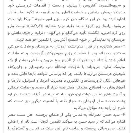
و «جبهه‌النصره» آتش‌بس را بپذیرند و دست از اقدامات تروریستی خود
بردارند؟ پرسش منطقی و هوشمندانه‌ای بود و ظریف به «گره اصلی» کار
اشاره کرده بود. در این هنگام جان کری، وزیر امور خارجه آمریکا وارد بحث
می‌شود. پاسخ وی اگرچه مانند بقیه موارد مشابه، «گره‌گشا» نیست ولی
روی گره اصلی، انگشت تأیید می‌گذارد و می‌گوید؛ «ترکیه از طرف داعش و
عربستان به نمایندگی از جبهه النصره آتش‌بس را تضمین خواهند کرد»!
۳- سفر شتابزده و از قبل اعلام نشده اردوغان به عربستان و ملاقات طولانی
مدت و محرمانه وی با مقامات رژیم میهمان‌کش آل‌سعود- و نه ملاقات
اعلام شده با شاه عربستان که از آلزایمر رنج می‌برد و نقشی بیشتر از یک
مترسک ندارد- نمی‌تواند با شهادت آیت‌الله نمر، رهبر‌مبارز و جان‌برکف
شیعیان عربستان بی‌ارتباط باشد، چرا که براساس شواهد بارها فاش شده و
غیرقابل انکار، تروریست‌های تکفیری با مدیریت آمریکا و اسرائیل، دلارها و
آموزش‌های به اصطلاح عقیدتی مفتی‌های دربار آل سعود و حمایت میدانی
و آموزش‌های نظامی دولت اردوغان، ساخته و به کار گرفته شده‌اند. درباره
پشت صحنه سفر اردوغان به حجاز نکته با اهمیت دیگری نیز هست که
شرح آن را به بعد موکول می‌کنیم.
۴- سید حسن نصرالله به تماس یکی از علمای برجسته اهل سنت مصر
اشاره می‌کند که از سید حسن به سوگند تضمین گرفته است نام او را فاش
نکند. این روحانی برجسته و صاحب نام اهل سنت در تماس و گفت‌وگو با