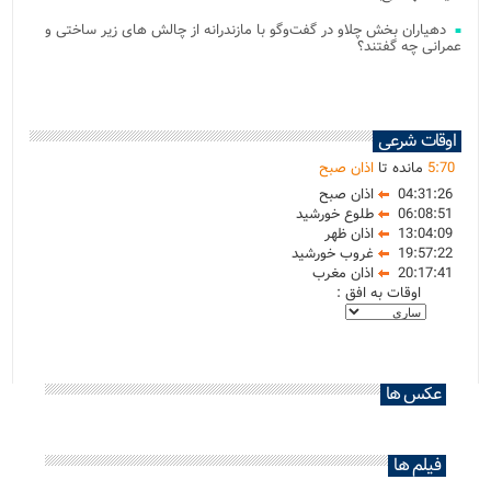
دهیاران بخش چلاو در گفت‌وگو با مازندرانه از چالش های زیر ساختی و
عمرانی چه گفتند؟
اوقات شرعی
70
:
5
مانده تا
اذان صبح
04:31:26
اذان صبح
06:08:51
طلوع خورشید
13:04:09
اذان ظهر
19:57:22
غروب خورشید
20:17:41
اذان مغرب
اوقات به افق :
عکس ها
فیلم ها