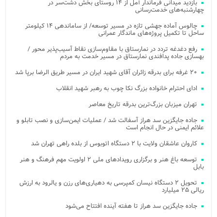
بازدید میدانی فرماندار آمل از ۱۴ روستای بخش دشت‌سر در
چهارشنبه‌های خدمت‌رسانی
چالوس آماده جهشی تازه در مسیر توسعه/ از ساماندهی ۱۴ کیلومتر
ساحل تا تکمیل پروژه‌های ماندگار عمرانی
رفع دغدغه تردد در نمارستاق با مقاوم‌سازی نقاط آسیب‌پذیر محور /
بهسازی جاده پدافندی نمارستاق در مسیر خدمت به مردم
۲۰ غرفه برای بدرقه زائران آقای شهید ایران در مسیر طریق الرضا برپا شد
ادای احترام خانواده بزرگ نکا چوب به رهبر شهید انقلاب
تهران میزبان بزرگ‌ترین بدرقه تاریخ معاصر
جاده جایگزین سد هراز آسفالت شد / عملیات ایمن‌سازی و نصب تابلو و
علائم ایمنی در حال انجام است
کاروان عاشقان ولایت با ۲ دستگاه اتوبوس از بلده راهی تهران شد
توسعه باغ هنر و برگزاری رویدادهای ملی ۲ اولویت مهم فرهنگ و هنر
بابل
تحویل ۲ دستگاه نیسان کمپرسی به دهیاری‌های رزن و یالرود به ارزش
ریالی ۲۵ میلیارد
جاده جایگزین سد هراز تا هفته آینده افتتاح می‌شود