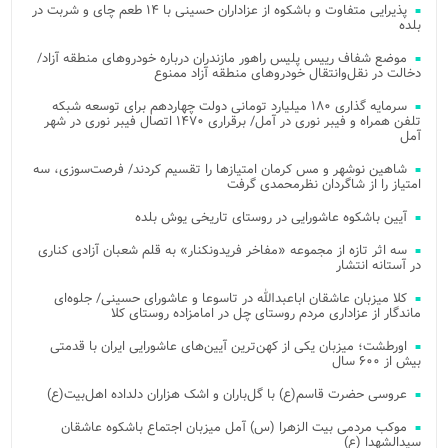
پذیرایی متفاوت و باشکوه از عزاداران حسینی با ۱۴ طعم چای و شربت در
بلده
موضع شفاف رییس پلیس راهور مازندران درباره خودروهای منطقه آزاد/
دخالت در نقل‌وانتقال خودروهای منطقه آزاد ممنوع
سرمایه گذاری ۱۸۰ میلیارد تومانی دولت چهاردهم برای توسعه شبکه
تلفن همراه و فیبر نوری در آمل/ برقراری ۱۴۷۰ اتصال فیبر نوری در شهر
آمل
شاهین نوشهر و مس کرمان امتیازها را تقسیم کردند/ فرصت‌سوزی، سه
امتیاز را از شاگردان نظرمحمدی گرفت
آیین باشکوه عاشورایی در روستای تاریخی یوش بلده
سه اثر تازه از مجموعه «مفاخر فریدونکنار» به قلم شعبان آزادی کناری
در آستانه انتشار
کلا میزبان عاشقان اباعبدالله در تاسوعا و عاشورای حسینی/ جلوه‌ای
ماندگار از عزاداری مردم روستای چل در امامزاده روستای کلا
اورطشت؛ میزبان یکی از کهن‌ترین آیین‌های عاشورایی ایران با قدمتی
بیش از ۶۰۰ سال
عروسی حضرت قاسم(ع) با گل‌باران و اشک هزاران دلداده اهل‌بیت(ع)
موکب مردمی بیت‌ الزهرا (س) آمل میزبان اجتماع باشکوه عاشقان
سیدالشهدا (ع)