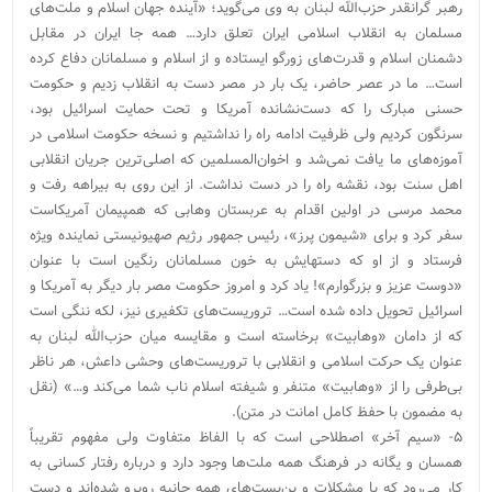
رهبر گرانقدر حزب‌الله لبنان به وی می‌گوید؛ «آینده جهان اسلام و ملت‌های
مسلمان به انقلاب اسلامی ایران تعلق دارد… همه جا ایران در مقابل
دشمنان اسلام و قدرت‌های زورگو ایستاده و از اسلام و مسلمانان دفاع کرده
است… ما در عصر حاضر، یک بار در مصر دست به انقلاب زدیم و حکومت
حسنی مبارک را که دست‌نشانده آمریکا و تحت حمایت اسرائیل بود،
سرنگون کردیم ولی ظرفیت ادامه راه را نداشتیم و نسخه حکومت اسلامی در
آموزه‌های ما یافت نمی‌شد و اخوان‌المسلمین که اصلی‌ترین جریان انقلابی
اهل سنت بود، نقشه راه را در دست نداشت. از این روی به بیراهه رفت و
محمد مرسی در اولین اقدام به عربستان وهابی که همپیمان آمریکاست
سفر کرد و برای «شیمون پرز»، رئیس جمهور رژیم صهیونیستی نماینده ویژه
فرستاد و از او که دستهایش به خون مسلمانان رنگین است با عنوان
«دوست عزیز و بزرگوارم»! یاد کرد و امروز حکومت مصر بار دیگر به آمریکا و
اسرائیل تحویل داده شده است… تروریست‌های تکفیری نیز، لکه ننگی است
که از دامان «وهابیت» برخاسته است و مقایسه میان حزب‌الله لبنان به
عنوان یک حرکت اسلامی و انقلابی با تروریست‌های وحشی داعش، هر ناظر
بی‌طرفی را از «وهابیت» متنفر و شیفته اسلام ناب شما می‌کند و…» (نقل
به مضمون با حفظ کامل امانت در متن).
۵- «سیم آخر» اصطلاحی است که با الفاظ متفاوت ولی مفهوم تقریباً
همسان و یگانه در فرهنگ همه ملت‌ها وجود دارد و درباره رفتار کسانی به
کار می‌رود که با مشکلات و بن‌بست‌های همه جانبه روبرو شده‌اند و دست