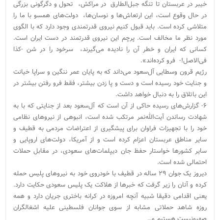
خیبر در عربستان تا تنگه جبل‌الطارق در مراکش، تحول و دگرگونی بزرگی
در حال وقوع است، این ارتعاش‌ها و نوسان‌ها، دولت‌های همسو با ما را
متلاشی کرده است. باید قبول کنیم نیروی قدرتمندی وجود دارد که با الگوی
مورد نظر ما مخالف است. پرچم این نیروی قدرتمند در دست ایران است.
کسانی که ایران و خطر آن را نادیده می‌گیرند، سرخود را در شن -کذا
فی‌الاصل!- فرو کرده‌اند».
رژیم قرون وسطایی آل‌سعود می‌داند که به پایان عمر ننگین و سراپا خیانت
و جنایت خود رسیده است و دست و پا زدن بیشتر، فقط فرو رفتن بیشتر در
این باتلاق را به دنبال خواهد داشت.
۶- گزارش‌های رسیده حاکی از آن است که آل‌سعود بعد از جنایتی که با به
شهادت رساندن آیت‌الله‌نمر مرتکب شده است، انبوهی از نیروهای نظامی
خود را با تجهیزات فراوان برای پیشگیری از اعتراضات مردمی به قطیف و
سایر مناطق عربستان اعزام کرده است و از آمریکا، دولت‌های اروپایی و
سایر کشورها خواستار حفظ جان دیپلمات‌های سعودی، در مقابل حملات
احتمالی شده است.
دیروز یک جوان ۲۹ ساله در قطیف با خودروی خود به نیروهای پلیس حمله
کرده و آنان را زیر گرفت که خبرها از هلاکت یک پلیس سعودی حکایت دارد.
یعنی اقدامی دقیقا شبیه آنچه امروزه در کرانه باختری جریان دارد و همه
روزه شاهد حملاتی مشابه از سوی جوانان فلسطینی علیه اشغالگران
صهیونیست هستیم و…