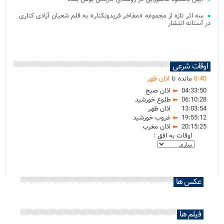
سه اثر تازه از مجموعه «مفاخر فریدونکنار» به قلم شعبان آزادی کناری
در آستانه انتشار
اوقات شرعی
40
:
6
مانده تا
اذان ظهر
04:33:50
اذان صبح
06:10:28
طلوع خورشید
13:03:54
اذان ظهر
19:55:12
غروب خورشید
20:15:25
اذان مغرب
اوقات به افق :
عکس ها
فیلم ها