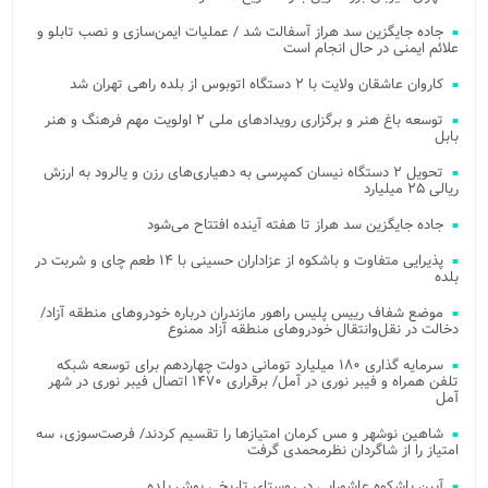
جاده جایگزین سد هراز آسفالت شد / عملیات ایمن‌سازی و نصب تابلو و
علائم ایمنی در حال انجام است
کاروان عاشقان ولایت با ۲ دستگاه اتوبوس از بلده راهی تهران شد
توسعه باغ هنر و برگزاری رویدادهای ملی ۲ اولویت مهم فرهنگ و هنر
بابل
تحویل ۲ دستگاه نیسان کمپرسی به دهیاری‌های رزن و یالرود به ارزش
ریالی ۲۵ میلیارد
جاده جایگزین سد هراز تا هفته آینده افتتاح می‌شود
پذیرایی متفاوت و باشکوه از عزاداران حسینی با ۱۴ طعم چای و شربت در
بلده
موضع شفاف رییس پلیس راهور مازندران درباره خودروهای منطقه آزاد/
دخالت در نقل‌وانتقال خودروهای منطقه آزاد ممنوع
سرمایه گذاری ۱۸۰ میلیارد تومانی دولت چهاردهم برای توسعه شبکه
تلفن همراه و فیبر نوری در آمل/ برقراری ۱۴۷۰ اتصال فیبر نوری در شهر
آمل
شاهین نوشهر و مس کرمان امتیازها را تقسیم کردند/ فرصت‌سوزی، سه
امتیاز را از شاگردان نظرمحمدی گرفت
آیین باشکوه عاشورایی در روستای تاریخی یوش بلده