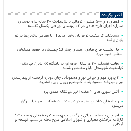
اخبار برگزیده
اعطای وام ۵۰۰ میلیون تومانی با بازپرداخت ۲۰ ساله برای نوسازی
منازل/ اجرای طرح هادی در ۲۲ روستای نور طی یکسال گذشته
مسابقات کراسفیت نوجوانان دختر مازندران با معرفی برترین‌ها در نور
پایان یافت
فاز نخست طرح هادی روستای چماز کلا چمستان با حضور مسئولان
استانی کلید خورد
رقابت نفسگیر ۲۰ ورزشکار حرفه ای در باشگاه RX بابل/ قهرمانان
کراسفیت شهرستان بابل مشخص شدند
۴ پروژه مهم و حیاتی نور و محمودآباد جان دوباره گرفتند/ از بیمارستان
نور و نیروگاه محمودآباد تا کمربندی رویان و پل آلشرود
آتش‌ سوزی‌ های ۲ هفته اخیر میانکاله عمدی بود
رویدادهای شاخص هنری در نیمه نخست ۱۴۰۵ در مازندران برگزار
می‌شود
اجرای پروژه‌های عمرانی بزرگ در مریج‌محله ثمره همدلی و مدیریت /
کارنامه درخشان دهیاری و شورای اسلامی مریج‌محله در مسیر توسعه و
آبادانی