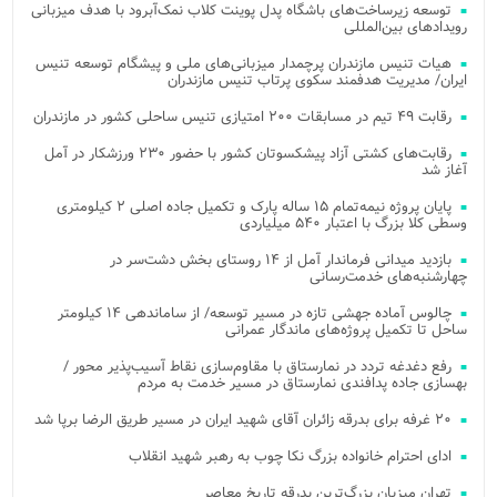
توسعه زیرساخت‌های باشگاه پدل پوینت کلاب نمک‌آبرود با هدف میزبانی
رویدادهای بین‌المللی
هیات تنیس مازندران پرچمدار میزبانی‌های ملی و پیشگام توسعه تنیس
ایران/ مدیریت هدفمند سکوی پرتاب تنیس مازندران
رقابت ۴۹ تیم در مسابقات ۲۰۰ امتیازی تنیس ساحلی کشور در مازندران
رقابت‌های کشتی آزاد پیشکسوتان کشور با حضور ۲۳۰ ورزشکار در آمل
آغاز شد
پایان پروژه نیمه‌تمام ۱۵ ساله پارک و تکمیل جاده اصلی ۲ کیلومتری
وسطی کلا بزرگ با اعتبار ۵۴۰ میلیاردی
بازدید میدانی فرماندار آمل از ۱۴ روستای بخش دشت‌سر در
چهارشنبه‌های خدمت‌رسانی
چالوس آماده جهشی تازه در مسیر توسعه/ از ساماندهی ۱۴ کیلومتر
ساحل تا تکمیل پروژه‌های ماندگار عمرانی
رفع دغدغه تردد در نمارستاق با مقاوم‌سازی نقاط آسیب‌پذیر محور /
بهسازی جاده پدافندی نمارستاق در مسیر خدمت به مردم
۲۰ غرفه برای بدرقه زائران آقای شهید ایران در مسیر طریق الرضا برپا شد
ادای احترام خانواده بزرگ نکا چوب به رهبر شهید انقلاب
تهران میزبان بزرگ‌ترین بدرقه تاریخ معاصر