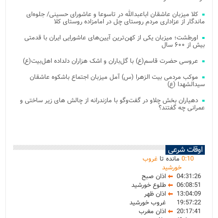
کلا میزبان عاشقان اباعبدالله در تاسوعا و عاشورای حسینی/ جلوه‌ای
ماندگار از عزاداری مردم روستای چل در امامزاده روستای کلا
اورطشت؛ میزبان یکی از کهن‌ترین آیین‌های عاشورایی ایران با قدمتی
بیش از ۶۰۰ سال
عروسی حضرت قاسم(ع) با گل‌باران و اشک هزاران دلداده اهل‌بیت(ع)
موکب مردمی بیت‌ الزهرا (س) آمل میزبان اجتماع باشکوه عاشقان
سیدالشهدا (ع)
دهیاران بخش چلاو در گفت‌وگو با مازندرانه از چالش های زیر ساختی و
عمرانی چه گفتند؟
اوقات شرعی
10
:
0
مانده تا
غروب
خورشید
04:31:26
اذان صبح
06:08:51
طلوع خورشید
13:04:09
اذان ظهر
19:57:22
غروب خورشید
20:17:41
اذان مغرب