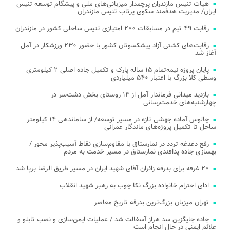
هیات تنیس مازندران پرچمدار میزبانی‌های ملی و پیشگام توسعه تنیس
ایران/ مدیریت هدفمند سکوی پرتاب تنیس مازندران
رقابت ۴۹ تیم در مسابقات ۲۰۰ امتیازی تنیس ساحلی کشور در مازندران
رقابت‌های کشتی آزاد پیشکسوتان کشور با حضور ۲۳۰ ورزشکار در آمل
آغاز شد
پایان پروژه نیمه‌تمام ۱۵ ساله پارک و تکمیل جاده اصلی ۲ کیلومتری
وسطی کلا بزرگ با اعتبار ۵۴۰ میلیاردی
بازدید میدانی فرماندار آمل از ۱۴ روستای بخش دشت‌سر در
چهارشنبه‌های خدمت‌رسانی
چالوس آماده جهشی تازه در مسیر توسعه/ از ساماندهی ۱۴ کیلومتر
ساحل تا تکمیل پروژه‌های ماندگار عمرانی
رفع دغدغه تردد در نمارستاق با مقاوم‌سازی نقاط آسیب‌پذیر محور /
بهسازی جاده پدافندی نمارستاق در مسیر خدمت به مردم
۲۰ غرفه برای بدرقه زائران آقای شهید ایران در مسیر طریق الرضا برپا شد
ادای احترام خانواده بزرگ نکا چوب به رهبر شهید انقلاب
تهران میزبان بزرگ‌ترین بدرقه تاریخ معاصر
جاده جایگزین سد هراز آسفالت شد / عملیات ایمن‌سازی و نصب تابلو و
علائم ایمنی در حال انجام است