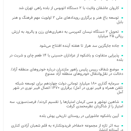
کاروان عاشقان ولایت با ۲ دستگاه اتوبوس از بلده راهی تهران شد
توسعه باغ هنر و برگزاری رویدادهای ملی ۲ اولویت مهم فرهنگ و هنر
بابل
تحویل ۲ دستگاه نیسان کمپرسی به دهیاری‌های رزن و یالرود به ارزش
ریالی ۲۵ میلیارد
جاده جایگزین سد هراز تا هفته آینده افتتاح می‌شود
پذیرایی متفاوت و باشکوه از عزاداران حسینی با ۱۴ طعم چای و شربت در
بلده
موضع شفاف رییس پلیس راهور مازندران درباره خودروهای منطقه آزاد/
دخالت در نقل‌وانتقال خودروهای منطقه آزاد ممنوع
سرمایه گذاری ۱۸۰ میلیارد تومانی دولت چهاردهم برای توسعه شبکه
تلفن همراه و فیبر نوری در آمل/ برقراری ۱۴۷۰ اتصال فیبر نوری در شهر
آمل
شاهین نوشهر و مس کرمان امتیازها را تقسیم کردند/ فرصت‌سوزی، سه
امتیاز را از شاگردان نظرمحمدی گرفت
آیین باشکوه عاشورایی در روستای تاریخی یوش بلده
سه اثر تازه از مجموعه «مفاخر فریدونکنار» به قلم شعبان آزادی کناری
در آستانه انتشار