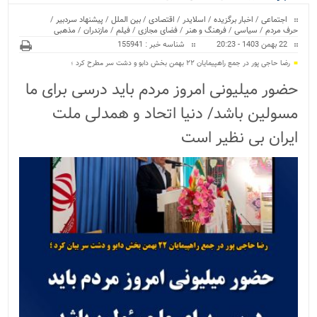
ویژه
اجتماعی
/
اخبار برگزیده
/
اسلایدر
/
اقتصادی
/
بین الملل
/
پیشنهاد سردبیر
/
حرف مردم
/
سیاسی
/
فرهنگ و هنر
/
فضای مجازی
/
فیلم
/
مازندران
/
مذهبی
22 بهمن 1403 - 20:23
شناسه خبر : 155941
رضا حاجی پور در جمع راهپیمایان ۲۲ بهمن بخش دابو و دشت سر مطرح کرد ؛
حضور میلیونی امروز مردم باید درسی برای ما
مسولین باشد/ دنیا اتحاد و همدلی ملت
ایران بی نظیر است