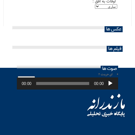
اوقات به افق :
عکس ها
فیلم ها
صوت ها
ای حرمت ۲
پخش‌کننده
صوت
00:00
00:00