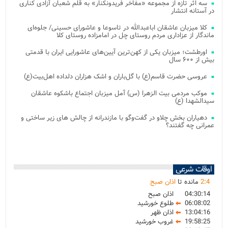
سه اثر تازه از مجموعه «مفاخر فریدونکنار» به قلم شعبان آزادی کناری
در آستانه انتشار
کلا میزبان عاشقان اباعبدالله در تاسوعا و عاشورای حسینی/ جلوه‌ای
ماندگار از عزاداری مردم روستای چل در امامزاده روستای کلا
اورطشت؛ میزبان یکی از کهن‌ترین آیین‌های عاشورایی ایران با قدمتی
بیش از ۶۰۰ سال
عروسی حضرت قاسم(ع) با گل‌باران و اشک هزاران دلداده اهل‌بیت(ع)
موکب مردمی بیت‌ الزهرا (س) آمل میزبان اجتماع باشکوه عاشقان
سیدالشهدا (ع)
دهیاران بخش چلاو در گفت‌وگو با مازندرانه از چالش های زیر ساختی و
عمرانی چه گفتند؟
اوقات شرعی
4
:
2
مانده تا
اذان صبح
04:30:14
اذان صبح
06:08:02
طلوع خورشید
13:04:16
اذان ظهر
19:58:25
غروب خورشید