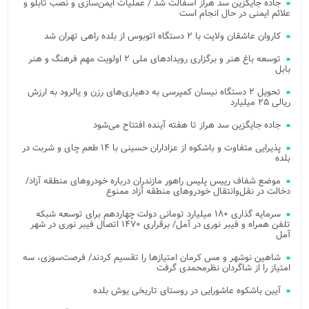
جاده جایگزین سد هراز آسفالت شد / عملیات ایمن‌سازی و نصب تابلو و
علائم ایمنی در حال انجام است
کاروان عاشقان ولایت با ۲ دستگاه اتوبوس از بلده راهی تهران شد
توسعه باغ هنر و برگزاری رویدادهای ملی ۲ اولویت مهم فرهنگ و هنر
بابل
تحویل ۲ دستگاه نیسان کمپرسی به دهیاری‌های رزن و یالرود به ارزش
ریالی ۲۵ میلیارد
جاده جایگزین سد هراز تا هفته آینده افتتاح می‌شود
پذیرایی متفاوت و باشکوه از عزاداران حسینی با ۱۴ طعم چای و شربت در
بلده
موضع شفاف رییس پلیس راهور مازندران درباره خودروهای منطقه آزاد/
دخالت در نقل‌وانتقال خودروهای منطقه آزاد ممنوع
سرمایه گذاری ۱۸۰ میلیارد تومانی دولت چهاردهم برای توسعه شبکه
تلفن همراه و فیبر نوری در آمل/ برقراری ۱۴۷۰ اتصال فیبر نوری در شهر
آمل
شاهین نوشهر و مس کرمان امتیازها را تقسیم کردند/ فرصت‌سوزی، سه
امتیاز را از شاگردان نظرمحمدی گرفت
آیین باشکوه عاشورایی در روستای تاریخی یوش بلده