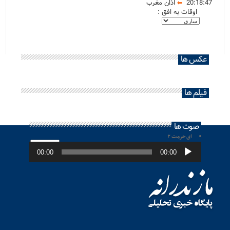
20:18:47
اذان مغرب
اوقات به افق :
عکس ها
فیلم ها
صوت ها
ای حرمت ۲
پخش‌کننده
صوت
00:00
00:00