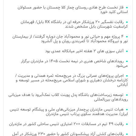
فاز نخست طرح هادی روستای چماز کلا چمستان با حضور مسئولان
استانی کلید خورد
رقابت نفسگیر ۲۰ ورزشکار حرفه ای در باشگاه RX بابل/ قهرمانان
کراسفیت شهرستان بابل مشخص شدند
۴ پروژه مهم و حیاتی نور و محمودآباد جان دوباره گرفتند/ از بیمارستان
نور و نیروگاه محمودآباد تا کمربندی رویان و پل آلشرود
آتش‌ سوزی‌ های ۲ هفته اخیر میانکاله عمدی بود
رویدادهای شاخص هنری در نیمه نخست ۱۴۰۵ در مازندران برگزار
می‌شود
اجرای پروژه‌های عمرانی بزرگ در مریج‌محله ثمره همدلی و مدیریت /
کارنامه درخشان دهیاری و شورای اسلامی مریج‌محله در مسیر توسعه و
آبادانی
توسعه زیرساخت‌های باشگاه پدل پوینت کلاب نمک‌آبرود با هدف میزبانی
رویدادهای بین‌المللی
هیات تنیس مازندران پرچمدار میزبانی‌های ملی و پیشگام توسعه تنیس
ایران/ مدیریت هدفمند سکوی پرتاب تنیس مازندران
رقابت ۴۹ تیم در مسابقات ۲۰۰ امتیازی تنیس ساحلی کشور در مازندران
رقابت‌های کشتی آزاد پیشکسوتان کشور با حضور ۲۳۰ ورزشکار در آمل