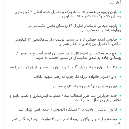
آغاز شد
پایان پروژه نیمه‌تمام ۱۵ ساله پارک و تکمیل جاده اصلی ۲ کیلومتری
وسطی کلا بزرگ با اعتبار ۵۴۰ میلیاردی
بازدید میدانی فرماندار آمل از ۱۴ روستای بخش دشت‌سر در
چهارشنبه‌های خدمت‌رسانی
چالوس آماده جهشی تازه در مسیر توسعه/ از ساماندهی ۱۴ کیلومتر
ساحل تا تکمیل پروژه‌های ماندگار عمرانی
رفع دغدغه تردد در نمارستاق با مقاوم‌سازی نقاط آسیب‌پذیر محور /
بهسازی جاده پدافندی نمارستاق در مسیر خدمت به مردم
۲۰ غرفه برای بدرقه زائران آقای شهید ایران در مسیر طریق الرضا برپا شد
ادای احترام خانواده بزرگ نکا چوب به رهبر شهید انقلاب
تهران میزبان بزرگ‌ترین بدرقه تاریخ معاصر
جاده جایگزین سد هراز آسفالت شد / عملیات ایمن‌سازی و نصب تابلو و
علائم ایمنی در حال انجام است
کاروان عاشقان ولایت با ۲ دستگاه اتوبوس از بلده راهی تهران شد
توسعه باغ هنر و برگزاری رویدادهای ملی ۲ اولویت مهم فرهنگ و هنر
بابل