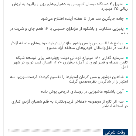
تحویل ۲ دستگاه نیسان کمپرسی به دهیاری‌های رزن و یالرود به ارزش
ریالی ۲۵ میلیارد
جاده جایگزین سد هراز تا هفته آینده افتتاح می‌شود
پذیرایی متفاوت و باشکوه از عزاداران حسینی با ۱۴ طعم چای و شربت در
بلده
موضع شفاف رییس پلیس راهور مازندران درباره خودروهای منطقه آزاد/
دخالت در نقل‌وانتقال خودروهای منطقه آزاد ممنوع
سرمایه گذاری ۱۸۰ میلیارد تومانی دولت چهاردهم برای توسعه شبکه
تلفن همراه و فیبر نوری در آمل/ برقراری ۱۴۷۰ اتصال فیبر نوری در شهر
آمل
شاهین نوشهر و مس کرمان امتیازها را تقسیم کردند/ فرصت‌سوزی، سه
امتیاز را از شاگردان نظرمحمدی گرفت
آیین باشکوه عاشورایی در روستای تاریخی یوش بلده
سه اثر تازه از مجموعه «مفاخر فریدونکنار» به قلم شعبان آزادی کناری
در آستانه انتشار
اوقات شرعی