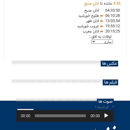
55
:
4
مانده تا
اذان صبح
04:33:50
اذان صبح
06:10:28
طلوع خورشید
13:03:54
اذان ظهر
19:55:12
غروب خورشید
20:15:25
اذان مغرب
اوقات به افق :
عکس ها
فیلم ها
صوت ها
ای حرمت ۲
پخش‌کننده
صوت
00:00
00:00