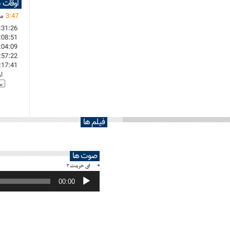
اوقات 
47
:
3
ما
:31:26
:08:51
:04:09
:57:22
:17:41
ا
فیلم ها
صوت ها
ای حرمت ۲
پخش‌کننده
صوت
00:00