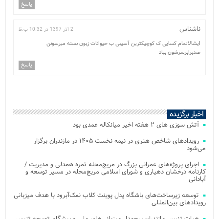
پاسخ
ناشناس
2 آذر 1397 در 10:32 ب.ظ
ایشالاتمام کسایی ک کوچیکترین آسیبی ب حیوانات زبون بسته میرسونن
صدبرابرسرشون بیاد
پاسخ
اخبار برگزیده
آتش‌ سوزی‌ های ۲ هفته اخیر میانکاله عمدی بود
رویدادهای شاخص هنری در نیمه نخست ۱۴۰۵ در مازندران برگزار
می‌شود
اجرای پروژه‌های عمرانی بزرگ در مریج‌محله ثمره همدلی و مدیریت /
کارنامه درخشان دهیاری و شورای اسلامی مریج‌محله در مسیر توسعه و
آبادانی
توسعه زیرساخت‌های باشگاه پدل پوینت کلاب نمک‌آبرود با هدف میزبانی
رویدادهای بین‌المللی
هیات تنیس مازندران پرچمدار میزبانی‌های ملی و پیشگام توسعه تنیس