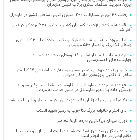
ایران/ مدیریت هدفمند سکوی پرتاب تنیس مازندران
رقابت ۴۹ تیم در مسابقات ۲۰۰ امتیازی تنیس ساحلی کشور در مازندران
رقابت‌های کشتی آزاد پیشکسوتان کشور با حضور ۲۳۰ ورزشکار در آمل
آغاز شد
پایان پروژه نیمه‌تمام ۱۵ ساله پارک و تکمیل جاده اصلی ۲ کیلومتری
وسطی کلا بزرگ با اعتبار ۵۴۰ میلیاردی
بازدید میدانی فرماندار آمل از ۱۴ روستای بخش دشت‌سر در
چهارشنبه‌های خدمت‌رسانی
چالوس آماده جهشی تازه در مسیر توسعه/ از ساماندهی ۱۴ کیلومتر
ساحل تا تکمیل پروژه‌های ماندگار عمرانی
رفع دغدغه تردد در نمارستاق با مقاوم‌سازی نقاط آسیب‌پذیر محور /
بهسازی جاده پدافندی نمارستاق در مسیر خدمت به مردم
۲۰ غرفه برای بدرقه زائران آقای شهید ایران در مسیر طریق الرضا برپا شد
ادای احترام خانواده بزرگ نکا چوب به رهبر شهید انقلاب
تهران میزبان بزرگ‌ترین بدرقه تاریخ معاصر
جاده جایگزین سد هراز آسفالت شد / عملیات ایمن‌سازی و نصب تابلو و
علائم ایمنی در حال انجام است