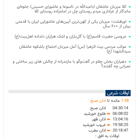
کلا میزبان عاشقان اباعبدالله در تاسوعا و عاشورای حسینی/ جلوه‌ای
ماندگار از عزاداری مردم روستای چل در امامزاده روستای کلا
اورطشت؛ میزبان یکی از کهن‌ترین آیین‌های عاشورایی ایران با قدمتی
بیش از ۶۰۰ سال
عروسی حضرت قاسم(ع) با گل‌باران و اشک هزاران دلداده اهل‌بیت(ع)
موکب مردمی بیت‌ الزهرا (س) آمل میزبان اجتماع باشکوه عاشقان
سیدالشهدا (ع)
دهیاران بخش چلاو در گفت‌وگو با مازندرانه از چالش های زیر ساختی و
عمرانی چه گفتند؟
اوقات شرعی
58
:
1
مانده تا
اذان صبح
04:30:14
اذان صبح
06:08:02
طلوع خورشید
13:04:16
اذان ظهر
19:58:25
غروب خورشید
20:18:47
اذان مغرب
اوقات به افق :