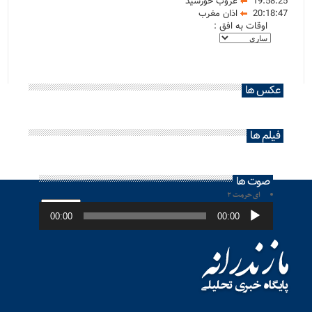
19:58:25
غروب خورشید
20:18:47
اذان مغرب
اوقات به افق :
عکس ها
فیلم ها
صوت ها
ای حرمت ۲
پخش‌کننده
صوت
00:00
00:00