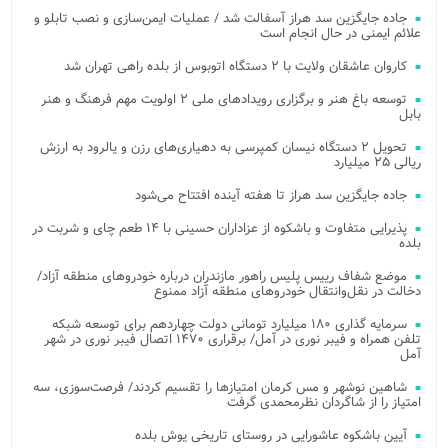
جاده جایگزین سد هراز آسفالت شد / عملیات ایمن‌سازی و نصب تابلو و
علائم ایمنی در حال انجام است
کاروان عاشقان ولایت با ۲ دستگاه اتوبوس از بلده راهی تهران شد
توسعه باغ هنر و برگزاری رویدادهای ملی ۲ اولویت مهم فرهنگ و هنر
بابل
تحویل ۲ دستگاه نیسان کمپرسی به دهیاری‌های رزن و یالرود به ارزش
ریالی ۲۵ میلیارد
جاده جایگزین سد هراز تا هفته آینده افتتاح می‌شود
پذیرایی متفاوت و باشکوه از عزاداران حسینی با ۱۴ طعم چای و شربت در
بلده
موضع شفاف رییس پلیس راهور مازندران درباره خودروهای منطقه آزاد/
دخالت در نقل‌وانتقال خودروهای منطقه آزاد ممنوع
سرمایه گذاری ۱۸۰ میلیارد تومانی دولت چهاردهم برای توسعه شبکه
تلفن همراه و فیبر نوری در آمل/ برقراری ۱۴۷۰ اتصال فیبر نوری در شهر
آمل
شاهین نوشهر و مس کرمان امتیازها را تقسیم کردند/ فرصت‌سوزی، سه
امتیاز را از شاگردان نظرمحمدی گرفت
آیین باشکوه عاشورایی در روستای تاریخی یوش بلده