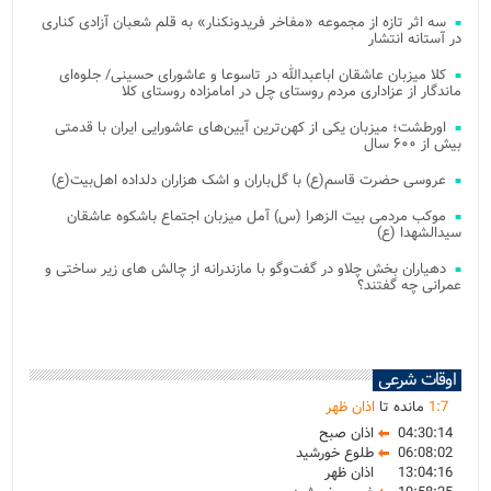
سه اثر تازه از مجموعه «مفاخر فریدونکنار» به قلم شعبان آزادی کناری
در آستانه انتشار
کلا میزبان عاشقان اباعبدالله در تاسوعا و عاشورای حسینی/ جلوه‌ای
ماندگار از عزاداری مردم روستای چل در امامزاده روستای کلا
اورطشت؛ میزبان یکی از کهن‌ترین آیین‌های عاشورایی ایران با قدمتی
بیش از ۶۰۰ سال
عروسی حضرت قاسم(ع) با گل‌باران و اشک هزاران دلداده اهل‌بیت(ع)
موکب مردمی بیت‌ الزهرا (س) آمل میزبان اجتماع باشکوه عاشقان
سیدالشهدا (ع)
دهیاران بخش چلاو در گفت‌وگو با مازندرانه از چالش های زیر ساختی و
عمرانی چه گفتند؟
اوقات شرعی
7
:
1
مانده تا
اذان ظهر
04:30:14
اذان صبح
06:08:02
طلوع خورشید
13:04:16
اذان ظهر