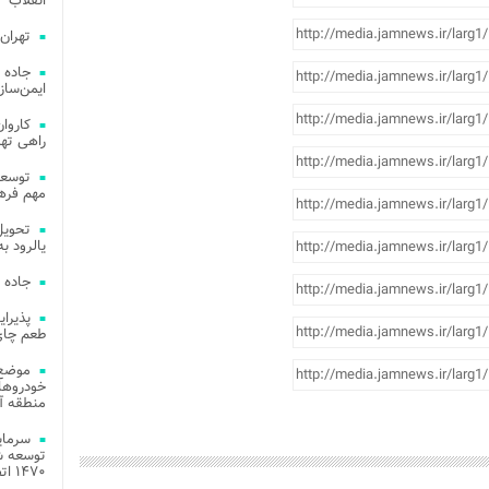
انقلاب
تهران
جاده 
ایمن‌ساز
راهی ته
مهم فره
یالرود به ار
جاده 
طعم چای
موضع 
خودروهای
منطقه آز
توسعه شب
۱۴۷۰ اتصال فیبر نوری در شهر آمل