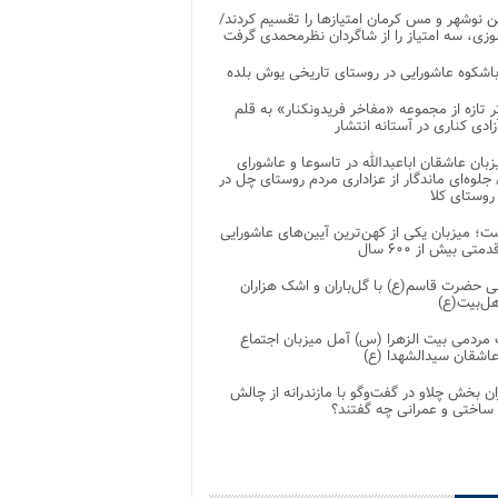
 نوشهر و مس کرمان امتیازها را تقسیم کردند/
زی، سه امتیاز را از شاگردان نظرمحمدی گرفت
باشکوه عاشورایی در روستای تاریخی یوش بلده
ر تازه از مجموعه «مفاخر فریدونکنار» به قلم
ادی کناری در آستانه انتشار
زبان عاشقان اباعبدالله در تاسوعا و عاشورای
لوه‌ای ماندگار از عزاداری مردم روستای چل در
 روستای کلا
ت؛ میزبان یکی از کهن‌ترین آیین‌های عاشورایی
متی بیش از ۶۰۰ سال
 حضرت قاسم(ع) با گل‌باران و اشک هزاران
هل‌بیت(ع)
مردمی بیت‌ الزهرا (س) آمل میزبان اجتماع
عاشقان سیدالشهدا (ع)
ان بخش چلاو در گفت‌وگو با مازندرانه از چالش
 ساختی و عمرانی چه گفتند؟