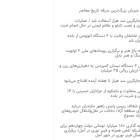
 میزبان بزرگ‌ترین بدرقه تاریخ معاصر
جایگزین سد هراز آسفالت شد / عملیات
ی و نصب تابلو و علائم ایمنی در حال انجام است
کاروان عاشقان ولایت با ۲ دستگاه اتوبوس از بلده
ران شد
توسعه باغ هنر و برگزاری رویدادهای ملی ۲ اولویت
نگ و هنر بابل
تحویل ۲ دستگاه نیسان کمپرسی به دهیاری‌های رزن و
زش ریالی ۲۵ میلیارد
جایگزین سد هراز تا هفته آینده افتتاح می‌شود
پذیرایی متفاوت و باشکوه از عزاداران حسینی با ۱۴
 و شربت در بلده
شفاف رییس پلیس راهور مازندران درباره
 منطقه آزاد/ دخالت در نقل‌وانتقال خودروهای
اد ممنوع
سرمایه گذاری ۱۸۰ میلیارد تومانی دولت چهاردهم برای
که تلفن همراه و فیبر نوری در آمل/ برقراری