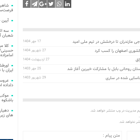
شاهین
فرصت‌سو
آیین 
سه اث
شعبان آز
اجی مازندران تا درخشش در تیم ملی امید
17 مهر 1404
کلا می
حسینی/ ج
کشوری اصفهان را کسب کرد
27 شهریور 1404
امامزاده
27 اردیبهشت 1404
اورطش
ان روحانی بابل با مشارکت خیرین آغاز شد
25 مهر 1403
ایران با قد
ناسایی شده در ساری
29 شهریور 1403
عروسی
دلداده ا
موکب 
باشکوه 
دهیار
یم مدیریت در وب منتشر خواهد شد.
های زیر
.
تشر نخواهد شد.