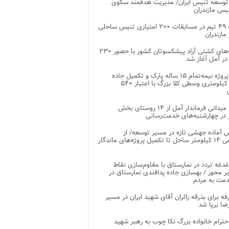
توسعه تنیس ایران/ مدیریت هدفمند سکوی
یس مازندران
رقابت ۴۹ تیم در مسابقات ۲۰۰ امتیازی تنیس ساحلی
مازندران
رقابت‌های کشتی آزاد پیشکسوتان کشور با حضور ۲۳۰
در آمل آغاز شد
پایان پروژه نیمه‌تمام ۱۵ ساله پارک و تکمیل جاده
اصلی ۲ کیلومتری وسطی کلا بزرگ با اعتبار ۵۴۰
بازدید میدانی فرماندار آمل از ۱۴ روستای بخش
در چهارشنبه‌های خدمت‌رسانی
 آماده جهشی تازه در مسیر توسعه/ از
ساماندهی ۱۴ کیلومتر ساحل تا تکمیل پروژه‌های ماندگار
غدغه تردد در نمارستاق با مقاوم‌سازی نقاط
ر محور / بهسازی جاده پدافندی نمارستاق در
مت به مردم
غرفه برای بدرقه زائران آقای شهید ایران در مسیر
ضا برپا شد
احترام خانواده بزرگ نکا چوب به رهبر شهید