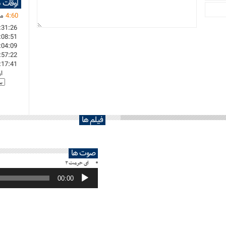
اوقات 
60
:
4
ما
:31:26
:08:51
:04:09
:57:22
:17:41
ا
فیلم ها
صوت ها
ای حرمت ۲
پخش‌کننده
صوت
00:00