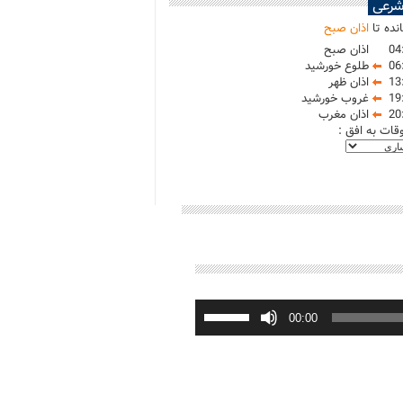
شرعی
نده تا
اذان صبح
04
اذان صبح
06
طلوع خورشید
13
اذان ظهر
19
غروب خورشید
20
اذان مغرب
وقات به افق :
برای
افزایش
00:00
یا
کاهش
صدا
از
کلیدهای
بالا
و
پایین
استفاده
کنید.