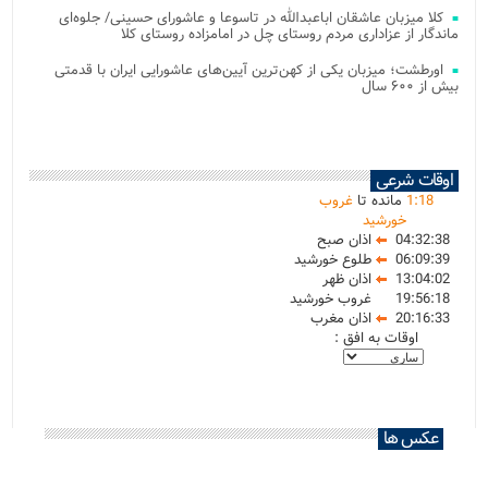
کلا میزبان عاشقان اباعبدالله در تاسوعا و عاشورای حسینی/ جلوه‌ای
ماندگار از عزاداری مردم روستای چل در امامزاده روستای کلا
اورطشت؛ میزبان یکی از کهن‌ترین آیین‌های عاشورایی ایران با قدمتی
بیش از ۶۰۰ سال
اوقات شرعی
18
:
1
مانده تا
غروب
خورشید
04:32:38
اذان صبح
06:09:39
طلوع خورشید
13:04:02
اذان ظهر
19:56:18
غروب خورشید
20:16:33
اذان مغرب
اوقات به افق :
عکس ها