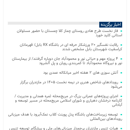
اخبار برگزیده
فاز نخست طرح هادی روستای چماز کلا چمستان با حضور مسئولان
استانی کلید خورد
رقابت نفسگیر ۲۰ ورزشکار حرفه ای در باشگاه RX بابل/ قهرمانان
کراسفیت شهرستان بابل مشخص شدند
۴ پروژه مهم و حیاتی نور و محمودآباد جان دوباره گرفتند/ از بیمارستان
نور و نیروگاه محمودآباد تا کمربندی رویان و پل آلشرود
آتش‌ سوزی‌ های ۲ هفته اخیر میانکاله عمدی بود
رویدادهای شاخص هنری در نیمه نخست ۱۴۰۵ در مازندران برگزار
می‌شود
اجرای پروژه‌های عمرانی بزرگ در مریج‌محله ثمره همدلی و مدیریت /
کارنامه درخشان دهیاری و شورای اسلامی مریج‌محله در مسیر توسعه و
آبادانی
توسعه زیرساخت‌های باشگاه پدل پوینت کلاب نمک‌آبرود با هدف میزبانی
رویدادهای بین‌المللی
هیات تنیس مازندران پرچمدار میزبانی‌های ملی و پیشگام توسعه تنیس