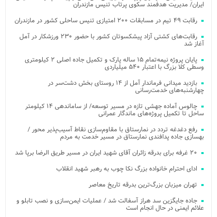
ایران/ مدیریت هدفمند سکوی پرتاب تنیس مازندران
رقابت ۴۹ تیم در مسابقات ۲۰۰ امتیازی تنیس ساحلی کشور در مازندران
رقابت‌های کشتی آزاد پیشکسوتان کشور با حضور ۲۳۰ ورزشکار در آمل
آغاز شد
پایان پروژه نیمه‌تمام ۱۵ ساله پارک و تکمیل جاده اصلی ۲ کیلومتری
وسطی کلا بزرگ با اعتبار ۵۴۰ میلیاردی
بازدید میدانی فرماندار آمل از ۱۴ روستای بخش دشت‌سر در
چهارشنبه‌های خدمت‌رسانی
چالوس آماده جهشی تازه در مسیر توسعه/ از ساماندهی ۱۴ کیلومتر
ساحل تا تکمیل پروژه‌های ماندگار عمرانی
رفع دغدغه تردد در نمارستاق با مقاوم‌سازی نقاط آسیب‌پذیر محور /
بهسازی جاده پدافندی نمارستاق در مسیر خدمت به مردم
۲۰ غرفه برای بدرقه زائران آقای شهید ایران در مسیر طریق الرضا برپا شد
ادای احترام خانواده بزرگ نکا چوب به رهبر شهید انقلاب
تهران میزبان بزرگ‌ترین بدرقه تاریخ معاصر
جاده جایگزین سد هراز آسفالت شد / عملیات ایمن‌سازی و نصب تابلو و
علائم ایمنی در حال انجام است