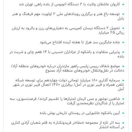
کاروان عاشقان ولایت با ۲ دستگاه اتوبوس از بلده راهی تهران شد
توسعه باغ هنر و برگزاری رویدادهای ملی ۲ اولویت مهم فرهنگ و هنر
بابل
تحویل ۲ دستگاه نیسان کمپرسی به دهیاری‌های رزن و یالرود به ارزش
ریالی ۲۵ میلیارد
جاده جایگزین سد هراز تا هفته آینده افتتاح می‌شود
پذیرایی متفاوت و باشکوه از عزاداران حسینی با ۱۴ طعم چای و شربت در
بلده
موضع شفاف رییس پلیس راهور مازندران درباره خودروهای منطقه آزاد/
دخالت در نقل‌وانتقال خودروهای منطقه آزاد ممنوع
سرمایه گذاری ۱۸۰ میلیارد تومانی دولت چهاردهم برای توسعه شبکه
تلفن همراه و فیبر نوری در آمل/ برقراری ۱۴۷۰ اتصال فیبر نوری در شهر
آمل
شاهین نوشهر و مس کرمان امتیازها را تقسیم کردند/ فرصت‌سوزی، سه
امتیاز را از شاگردان نظرمحمدی گرفت
آیین باشکوه عاشورایی در روستای تاریخی یوش بلده
سه اثر تازه از مجموعه «مفاخر فریدونکنار» به قلم شعبان آزادی کناری
در آستانه انتشار