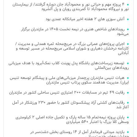
۴ پروژه مهم و حیاتی نور و محمودآباد جان دوباره گرفتند/ از بیمارستان
نور و نیروگاه محمودآباد تا کمربندی رویان و پل آلشرود
آتش‌ سوزی‌ های ۲ هفته اخیر میانکاله عمدی بود
رویدادهای شاخص هنری در نیمه نخست ۱۴۰۵ در مازندران برگزار
می‌شود
اجرای پروژه‌های عمرانی بزرگ در مریج‌محله ثمره همدلی و مدیریت /
کارنامه درخشان دهیاری و شورای اسلامی مریج‌محله در مسیر توسعه و
آبادانی
توسعه زیرساخت‌های باشگاه پدل پوینت کلاب نمک‌آبرود با هدف میزبانی
رویدادهای بین‌المللی
هیات تنیس مازندران پرچمدار میزبانی‌های ملی و پیشگام توسعه تنیس
ایران/ مدیریت هدفمند سکوی پرتاب تنیس مازندران
رقابت ۴۹ تیم در مسابقات ۲۰۰ امتیازی تنیس ساحلی کشور در مازندران
رقابت‌های کشتی آزاد پیشکسوتان کشور با حضور ۲۳۰ ورزشکار در آمل
آغاز شد
پایان پروژه نیمه‌تمام ۱۵ ساله پارک و تکمیل جاده اصلی ۲ کیلومتری
وسطی کلا بزرگ با اعتبار ۵۴۰ میلیاردی
بازدید میدانی فرماندار آمل از ۱۴ روستای بخش دشت‌سر در
چهارشنبه‌های خدمت‌رسانی