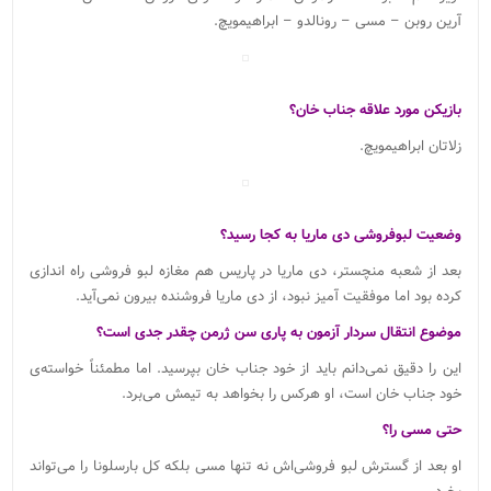
آرین روبن – مسی – رونالدو – ابراهیمویچ.
بازیکن مورد علاقه جناب خان؟
زلاتان ابراهیمویچ.
وضعیت لبوفروشی دی ماریا به کجا رسید؟
بعد از شعبه منچستر، دی ماریا در پاریس هم مغازه لبو فروشی راه اندازی
کرده بود اما موفقیت آمیز نبود، از دی ماریا فروشنده بیرون نمی‌آید.
موضوع انتقال سردار آزمون به پاری سن ژرمن چقدر جدی است؟
این را دقیق نمی‌دانم باید از خود جناب خان بپرسید. اما مطمئناً خواسته‌ی
خود جناب خان است، او هرکس را بخواهد به تیمش می‌برد.
حتی مسی را؟
او بعد از گسترش لبو فروشی‌اش نه تنها مسی بلکه کل بارسلونا را می‌تواند