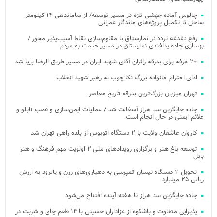
چالوس آماده جهشی تازه در مسیر توسعه/ از ساماندهی ۱۴ کیلومتر
ساحل تا تکمیل پروژه‌های ماندگار عمرانی
رفع دغدغه تردد در نمارستاق با مقاوم‌سازی نقاط آسیب‌پذیر محور /
بهسازی جاده پدافندی نمارستاق در مسیر خدمت به مردم
۲۰ غرفه برای بدرقه زائران آقای شهید ایران در مسیر طریق الرضا برپا شد
ادای احترام خانواده بزرگ نکا چوب به رهبر شهید انقلاب
تهران میزبان بزرگ‌ترین بدرقه تاریخ معاصر
جاده جایگزین سد هراز آسفالت شد / عملیات ایمن‌سازی و نصب تابلو و
علائم ایمنی در حال انجام است
کاروان عاشقان ولایت با ۲ دستگاه اتوبوس از بلده راهی تهران شد
توسعه باغ هنر و برگزاری رویدادهای ملی ۲ اولویت مهم فرهنگ و هنر
بابل
تحویل ۲ دستگاه نیسان کمپرسی به دهیاری‌های رزن و یالرود به ارزش
ریالی ۲۵ میلیارد
جاده جایگزین سد هراز تا هفته آینده افتتاح می‌شود
پذیرایی متفاوت و باشکوه از عزاداران حسینی با ۱۴ طعم چای و شربت در