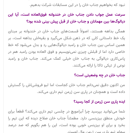
نبود که بخواهیم جناب خان را در این مسابقات شرکت بدهیم.
سرعت عمل جواب دادن جناب خان در خندوانه فوق‌العاده است، آیا این
دیالوگ‌ها بین مهمانان و جناب خان از قبل پیش بینی شده بود؟
همگی بداهه هستند، اصولاً قسمت‌های جناب خان در خندوانه بر مبنای
یک خط داستانی کلی که در ذهن شکل می‌گیرد و بقیه‌اش بداهه است، بر
همین اساس بین جناب خان و رامبد دیالوگ‌هایی رد و بدل می‌شود که خط
خاصی دارد اما از قبلش چیزی نمی‌نویسیم و فوق العاده بودن رامبد هم در
پاس‌کاری دیالوگی به جناب خان خیلی کمک می‌کند. جناب خان و رامبد
نوعی از تیکی تاکا را ارائه می‌کنند.
جناب خان در چه وضعیتی است؟
من اکنون دقیق نمی‌دانم جناب خان کجاست اما لبو فروشی‌اش را گسترش
داده است و همچنان در پاری سن ژرمن تیم داری می‌کند.
ایده پاری سن ژرمن از کجا رسید؟
شما می‌توانید بپرسید چرا آبرامویچ در چلسی تیم داری می‌کند؟ قطعاً برای
خودش منطق بیزینسی دارد. مطمئناً جناب خان صلاح دیده که این تیم را
بخرد و برای او بیزینس خوبی بوده است، این را هم بگویم که صد درصد
سهام تیم پاری سن ژرمن مال اوست.