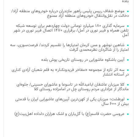
بلده
موضع شفاف رییس پلیس راهور مازندران درباره خودروهای منطقه آزاد/
دخالت در نقل‌وانتقال خودروهای منطقه آزاد ممنوع
سرمایه گذاری ۱۸۰ میلیارد تومانی دولت چهاردهم برای توسعه شبکه
تلفن همراه و فیبر نوری در آمل/ برقراری ۱۴۷۰ اتصال فیبر نوری در شهر
آمل
شاهین نوشهر و مس کرمان امتیازها را تقسیم کردند/ فرصت‌سوزی، سه
امتیاز را از شاگردان نظرمحمدی گرفت
آیین باشکوه عاشورایی در روستای تاریخی یوش بلده
سه اثر تازه از مجموعه «مفاخر فریدونکنار» به قلم شعبان آزادی کناری
در آستانه انتشار
کلا میزبان عاشقان اباعبدالله در تاسوعا و عاشورای حسینی/ جلوه‌ای
ماندگار از عزاداری مردم روستای چل در امامزاده روستای کلا
اورطشت؛ میزبان یکی از کهن‌ترین آیین‌های عاشورایی ایران با قدمتی
بیش از ۶۰۰ سال
عروسی حضرت قاسم(ع) با گل‌باران و اشک هزاران دلداده اهل‌بیت(ع)