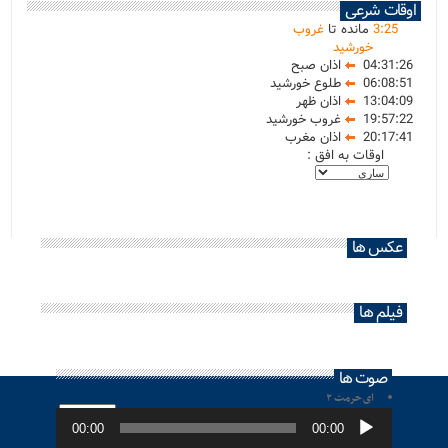
اوقات شرعی
25
:
3
مانده تا
غروب
خورشید
04:31:26
اذان صبح
06:08:51
طلوع خورشید
13:04:09
اذان ظهر
19:57:22
غروب خورشید
20:17:41
اذان مغرب
اوقات به افق :
عکس ها
فیلم ها
صوت ها
ای حرمت ۲
پخش‌کننده
صوت
00:00
00:00