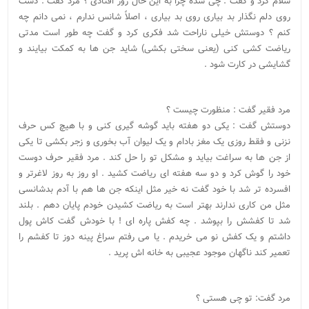
سلام کرد و گفت : چی شده چرا به این حال روز افتادی ؟ مرد گفت : دست
روی دلم نگذار بد بیاری روی بد بیاری ، اصلاً شانس ندارم ، نمی دانم چه
کنم ؟ دوستش خیلی ناراحت شد فکری کرد و گفت چه طور است مدتی
ریاضت کشی کنی (یعنی سختی بکشی) شاید جن ها به کمکت بیایند و
گشایشی در کارت شود .
مرد فقیر گفت : منظورت چیست ؟
دوستش گفت : یکی دو هفته باید گوشه گیری کنی و با هیچ کس حرف
نزنی و فقط روزی یک مغز بادام و یک لیوان آب بخوری و زجر بکشی تا یکی
از جن ها به سراغت بیاید و مشکل تو را حل کند . مرد فقیر حرف دوست
خود را گوش کرد و دو سه هفته ای ریاضت کشید . او روز به روز لاغرتر و
افسرده تر شد با خود گفت نه خیر مثل اینکه جن ها هم با آدم بدشانسی
مثل من کاری ندارند بهتر است به ریاضت کشیدن خودم پایان دهم . بلند
شد تا کفشش را بپوشد . چه کفش پاره ای ! با خودش گفت کاش پول
داشتم و یک کفش نو می خریدم . یا می رفتم سراغ پینه دوز تا کفشم را
تعمیر کند ناگهان موجود عجیبی به خانه اش پرید .
مرد گفت: تو چی هستی ؟