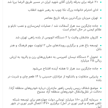
۲۰ غرفه برای بدرقه زائران آقای شهید ایران در مسیر طریق الرضا برپا شد
ادای احترام خانواده بزرگ نکا چوب به رهبر شهید انقلاب
تهران میزبان بزرگ‌ترین بدرقه تاریخ معاصر
جاده جایگزین سد هراز آسفالت شد / عملیات ایمن‌سازی و نصب تابلو و
علائم ایمنی در حال انجام است
کاروان عاشقان ولایت با ۲ دستگاه اتوبوس از بلده راهی تهران شد
توسعه باغ هنر و برگزاری رویدادهای ملی ۲ اولویت مهم فرهنگ و هنر
بابل
تحویل ۲ دستگاه نیسان کمپرسی به دهیاری‌های رزن و یالرود به ارزش
ریالی ۲۵ میلیارد
جاده جایگزین سد هراز تا هفته آینده افتتاح می‌شود
پذیرایی متفاوت و باشکوه از عزاداران حسینی با ۱۴ طعم چای و شربت در
بلده
موضع شفاف رییس پلیس راهور مازندران درباره خودروهای منطقه آزاد/
دخالت در نقل‌وانتقال خودروهای منطقه آزاد ممنوع
سرمایه گذاری ۱۸۰ میلیارد تومانی دولت چهاردهم برای توسعه شبکه
تلفن همراه و فیبر نوری در آمل/ برقراری ۱۴۷۰ اتصال فیبر نوری در شهر
آمل