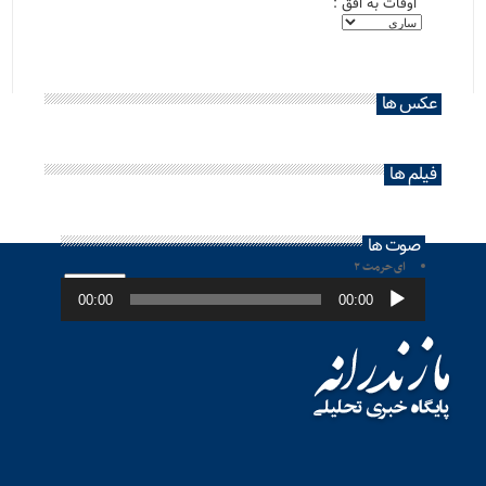
اوقات به افق :
عکس ها
فیلم ها
صوت ها
ای حرمت ۲
پخش‌کننده
صوت
00:00
00:00