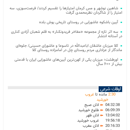
شاهین نوشهر و مس کرمان امتیازها را تقسیم کردند/ فرصت‌سوزی، سه
امتیاز را از شاگردان نظرمحمدی گرفت
آیین باشکوه عاشورایی در روستای تاریخی یوش بلده
سه اثر تازه از مجموعه «مفاخر فریدونکنار» به قلم شعبان آزادی کناری
در آستانه انتشار
کلا میزبان عاشقان اباعبدالله در تاسوعا و عاشورای حسینی/ جلوه‌ای
ماندگار از عزاداری مردم روستای چل در امامزاده روستای کلا
اورطشت؛ میزبان یکی از کهن‌ترین آیین‌های عاشورایی ایران با قدمتی
بیش از ۶۰۰ سال
اوقات شرعی
30
:
2
مانده تا
غروب
خورشید
04:32:38
اذان صبح
06:09:39
طلوع خورشید
13:04:02
اذان ظهر
19:56:18
غروب خورشید
20:16:33
اذان مغرب