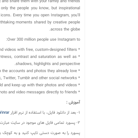
t and share them with your family and friends.
only the people you know, but inspirational
 icons. Every time you open Instagram, you’ll
athtaking moments shared by creative people
across the globe.
Over 300 million people use Instagram to:
* Edit photos and videos with free, custom-designed filters.
htness, contrast and saturation as well as
shadows, highlights and perspective.
* Find people to follow based on the accounts and photos they already love.
* Instantly share photos and videos on Facebook, Twitter, Tumblr and other social networks.
* Connect with Instagrammers all over the world and keep up with their photos and videos.
* Send private photo and video messages directly to friends.
آموزش :
۱- بعد از دانلود فایل، با استفاده از نرم افزار
inrar
۲- پسورد تمامی فایل های موجود در سایت عبارت www.mihandownload.com میباشد. ( در صورت نیاز )
پسورد را به صورت دستی تایپ کنید و به کوچک ب