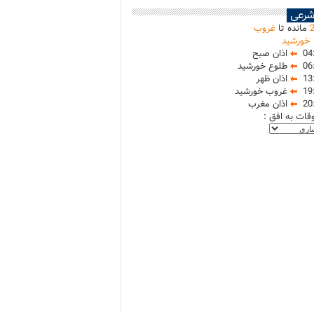
شرعی
مانده تا
غروب
خورشید
04
اذان صبح
06
طلوع خورشید
13
اذان ظهر
19
غروب خورشید
20
اذان مغرب
وقات به افق :