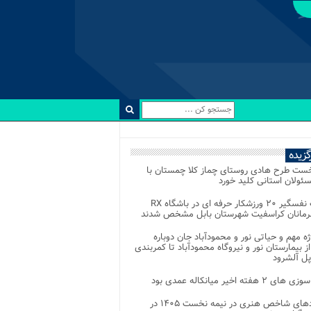
رگزیده
خست طرح هادی روستای چماز کلا چمستان با
ئولان استانی کلید خورد
رقابت نفسگیر ۲۰ ورزشکار حرفه ای در باشگاه RX
هرمانان کراسفیت شهرستان بابل مشخص شدند
وژه مهم و حیاتی نور و محمودآباد جان دوباره
از بیمارستان نور و نیروگاه محمودآباد تا کمربندی
پل آلشرود
 ۲ هفته اخیر میانکاله عمدی بود
رویدادهای شاخص هنری در نیمه نخست ۱۴۰۵ در