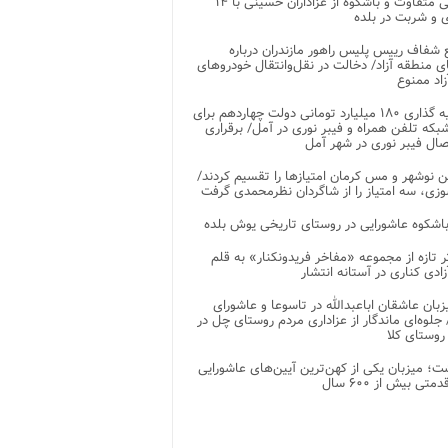
پذیرایی متفاوت و باشکوه از عزاداران حسینی با ۱۴
 و شربت در بلده
شفاف رییس پلیس راهور مازندران درباره
 منطقه آزاد/ دخالت در نقل‌وانتقال خودروهای
اد ممنوع
سرمایه گذاری ۱۸۰ میلیارد تومانی دولت چهاردهم برای
که تلفن همراه و فیبر نوری در آمل/ برقراری
 نوشهر و مس کرمان امتیازها را تقسیم کردند/
زی، سه امتیاز را از شاگردان نظرمحمدی گرفت
باشکوه عاشورایی در روستای تاریخی یوش بلده
ر تازه از مجموعه «مفاخر فریدونکنار» به قلم
ادی کناری در آستانه انتشار
زبان عاشقان اباعبدالله در تاسوعا و عاشورای
لوه‌ای ماندگار از عزاداری مردم روستای چل در
 روستای کلا
ت؛ میزبان یکی از کهن‌ترین آیین‌های عاشورایی
متی بیش از ۶۰۰ سال