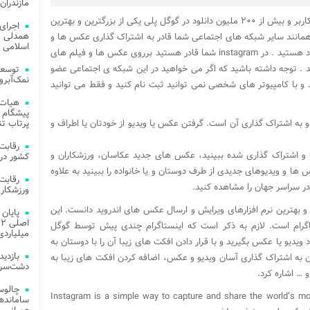
مازندران
شبکه اجتماعی اینستاگرام با بیش از ۱۳۰ ملیون کاربر و بیش از ۲۰۰ ملیون دانلود در گوگل پلی یکی از بزرگترین و بهترین
اجرای
همدلی و
 همانند سایر شبکه های اجتماعی شما قادر به اشتراک گذاری عکس ها و
اسلامی م
در نسخه های جدید قادر به گزاشتن فیلم های خود هستید . در instagram شما قادر هستید برروی عکس ها و فیلم های
ید . توجه داشته باشید که اگر می خواهید در این شبکه ی اجتماعی عضو
توسعه
نمک‌آبرو
ید و با کامپیوتر های شخصی نمی توانید ثبت نام کنید و فقط می توانید
هیات 
پیشگام 
گرفتن عکس یا ویدیو از خودتان یا اطراف و
پرتاب تن
 و اشتراک گذاری شده ببینید، عکس های جدید عکاسان، ورزشکاران و
کشور در 
عکس ها و ویدیوهای جدیدی از طرف دوستان و یا خانواده را ببینید
به علاوه
ر سراسر جهان را مشاهده کنید.
ورزشکار 
 بهترین نرم افزارهای ویرایش و ارسال عکس های اندروید دانست. این
تاگرام است. لازم به ذکر است که اینستاگرام چندی پیش توسط گوگل
میلیاردی
د ویدیو یا عکس بگیرید و با قرار دادن افکت های زیبا آن را با دوستان به
وان به اشتراک گذاری آسان ویدیو و عکس، اضافه کردن افکت های زیبا به
دشت‌سر 
… اشاره کرد.
چالوس
Instagram is a simple way to capture and share the world’s m