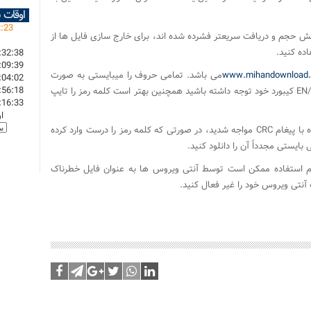
اوقات 
2
:
23
اهش حجم و دریافت سریعتر فشرده شده اند، برای خارج سازی فایل ها از
اده کنید.
:32:38
:09:39
www.mihandownload
می باشد. تمامی حروف را میبایستی به صورت
:04:02
:56:18
کوچک تایپ کنید و در هنگام تایپ به وضعیت EN/FA کیبورد خود توجه داشته باشید همچنین بهتر است کلمه رمز را تایپ
:16:33
ا
چنانچه در هنگام خارج سازی فایل از حالت فشرده با پیغام CRC مواجه شدید، در صورتی که کلمه رمز را درست وارد کرده
ایستی مجدداً آن را دانلود کنید.
م استفاده ممکن است توسط آنتی ویروس ها به عنوان فایل خطرناک
نتی ویروس خود را غیر فعال کنید.