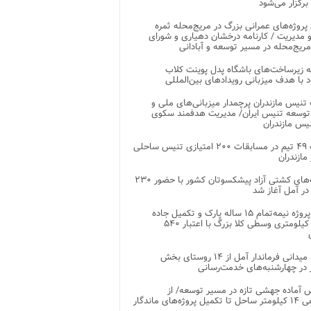
 برگزار می‌شود
 پروژه‌های عمرانی بزرگ در مریج‌محله ثمره
 مدیریت / کارنامه درخشان دهیاری و شورای
ریج‌محله در مسیر توسعه و آبادانی
 زیرساخت‌های باشگاه پدل پوینت کلاب
د با هدف میزبانی رویدادهای بین‌المللی
تنیس مازندران پرچمدار میزبانی‌های ملی و
توسعه تنیس ایران/ مدیریت هدفمند سکوی
یس مازندران
رقابت ۴۹ تیم در مسابقات ۲۰۰ امتیازی تنیس ساحلی
مازندران
رقابت‌های کشتی آزاد پیشکسوتان کشور با حضور ۲۳۰
در آمل آغاز شد
پایان پروژه نیمه‌تمام ۱۵ ساله پارک و تکمیل جاده
اصلی ۲ کیلومتری وسطی کلا بزرگ با اعتبار ۵۴۰
بازدید میدانی فرماندار آمل از ۱۴ روستای بخش
در چهارشنبه‌های خدمت‌رسانی
 آماده جهشی تازه در مسیر توسعه/ از
ساماندهی ۱۴ کیلومتر ساحل تا تکمیل پروژه‌های ماندگار