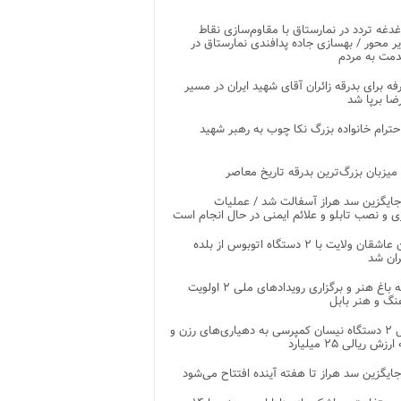
غدغه تردد در نمارستاق با مقاوم‌سازی نقاط
ر محور / بهسازی جاده پدافندی نمارستاق در
مت به مردم
غرفه برای بدرقه زائران آقای شهید ایران در مسیر
ضا برپا شد
احترام خانواده بزرگ نکا چوب به رهبر شهید
 میزبان بزرگ‌ترین بدرقه تاریخ معاصر
جایگزین سد هراز آسفالت شد / عملیات
ی و نصب تابلو و علائم ایمنی در حال انجام است
کاروان عاشقان ولایت با ۲ دستگاه اتوبوس از بلده
ران شد
توسعه باغ هنر و برگزاری رویدادهای ملی ۲ اولویت
نگ و هنر بابل
تحویل ۲ دستگاه نیسان کمپرسی به دهیاری‌های رزن و
زش ریالی ۲۵ میلیارد
جایگزین سد هراز تا هفته آینده افتتاح می‌شود