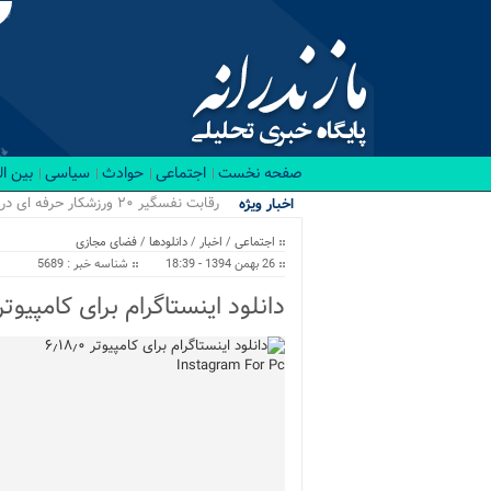
صفحه نخست
اجتماعی
حوادث
سیاسی
بین ا
رقابت نفسگیر ۲۰ ورزشکار حرفه ای در باشگاه RX بابل/ قهرمانان کراسفیت شهرستان بابل...
اخبار ویژه
اجتماعی
/
اخبار
/
دانلودها
/
فضای مجازی
26 بهمن 1394 - 18:39
شناسه خبر : 5689
دانلود اینستاگرام برای کامپیوتر ۶٫۱۸٫۰ stagram For Pc