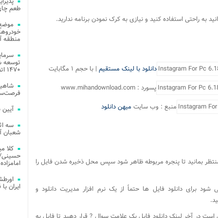
طعم چای
موضع 
خودروهای
منطقه آز
توسعه شب
دانلود با لینک مستقیم
| با حجم ۱ مگابایت
۱۴۷۰ اتصال فیبر نوری در شهر آمل
شاهین
پسورد : www.mihandownload.com
فرصت‌سو
منبع : وب سایت
میهن دانلود
آیین 
سه اث
شعبان آز
کلا می
حسینی/ ج
 منتظر بمانید تا پنجره مربوطه ظاهر شود سپس محل ذخیره شدن فایل را
امامزاده
اورطش
ایران با قد
ی شود برای دانلود فایل ها حتماً از یک نرم افزار مدیریت دانلود و
د.
است در آخر لینک دانلود فایل یک علامت سوال ? قرار دهید تا فایل به