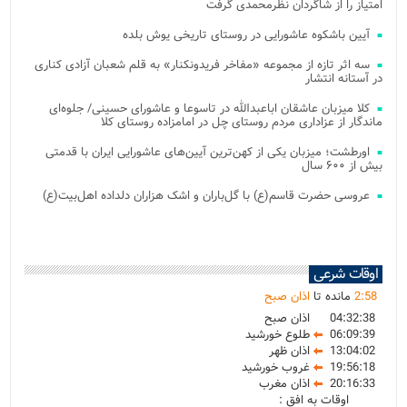
امتیاز را از شاگردان نظرمحمدی گرفت
آیین باشکوه عاشورایی در روستای تاریخی یوش بلده
سه اثر تازه از مجموعه «مفاخر فریدونکنار» به قلم شعبان آزادی کناری
در آستانه انتشار
کلا میزبان عاشقان اباعبدالله در تاسوعا و عاشورای حسینی/ جلوه‌ای
ماندگار از عزاداری مردم روستای چل در امامزاده روستای کلا
اورطشت؛ میزبان یکی از کهن‌ترین آیین‌های عاشورایی ایران با قدمتی
بیش از ۶۰۰ سال
عروسی حضرت قاسم(ع) با گل‌باران و اشک هزاران دلداده اهل‌بیت(ع)
اوقات شرعی
58
:
2
مانده تا
اذان صبح
04:32:38
اذان صبح
06:09:39
طلوع خورشید
13:04:02
اذان ظهر
19:56:18
غروب خورشید
20:16:33
اذان مغرب
اوقات به افق :