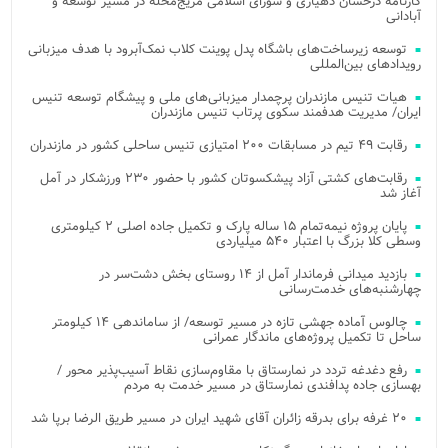
کارنامه درخشان دهیاری و شورای اسلامی مریج‌محله در مسیر توسعه و
آبادانی
توسعه زیرساخت‌های باشگاه پدل پوینت کلاب نمک‌آبرود با هدف میزبانی
رویدادهای بین‌المللی
هیات تنیس مازندران پرچمدار میزبانی‌های ملی و پیشگام توسعه تنیس
ایران/ مدیریت هدفمند سکوی پرتاب تنیس مازندران
رقابت ۴۹ تیم در مسابقات ۲۰۰ امتیازی تنیس ساحلی کشور در مازندران
رقابت‌های کشتی آزاد پیشکسوتان کشور با حضور ۲۳۰ ورزشکار در آمل
آغاز شد
پایان پروژه نیمه‌تمام ۱۵ ساله پارک و تکمیل جاده اصلی ۲ کیلومتری
وسطی کلا بزرگ با اعتبار ۵۴۰ میلیاردی
بازدید میدانی فرماندار آمل از ۱۴ روستای بخش دشت‌سر در
چهارشنبه‌های خدمت‌رسانی
چالوس آماده جهشی تازه در مسیر توسعه/ از ساماندهی ۱۴ کیلومتر
ساحل تا تکمیل پروژه‌های ماندگار عمرانی
رفع دغدغه تردد در نمارستاق با مقاوم‌سازی نقاط آسیب‌پذیر محور /
بهسازی جاده پدافندی نمارستاق در مسیر خدمت به مردم
۲۰ غرفه برای بدرقه زائران آقای شهید ایران در مسیر طریق الرضا برپا شد