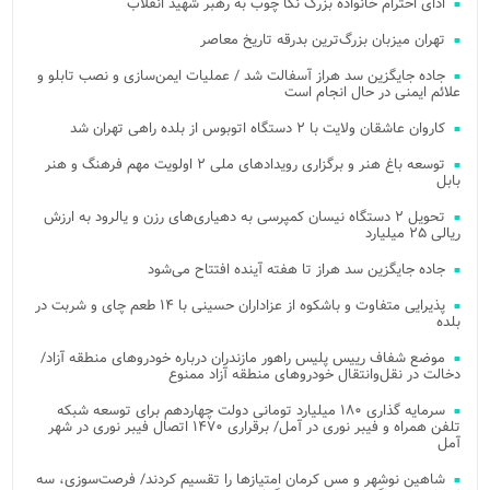
ادای احترام خانواده بزرگ نکا چوب به رهبر شهید انقلاب
تهران میزبان بزرگ‌ترین بدرقه تاریخ معاصر
جاده جایگزین سد هراز آسفالت شد / عملیات ایمن‌سازی و نصب تابلو و
علائم ایمنی در حال انجام است
کاروان عاشقان ولایت با ۲ دستگاه اتوبوس از بلده راهی تهران شد
توسعه باغ هنر و برگزاری رویدادهای ملی ۲ اولویت مهم فرهنگ و هنر
بابل
تحویل ۲ دستگاه نیسان کمپرسی به دهیاری‌های رزن و یالرود به ارزش
ریالی ۲۵ میلیارد
جاده جایگزین سد هراز تا هفته آینده افتتاح می‌شود
پذیرایی متفاوت و باشکوه از عزاداران حسینی با ۱۴ طعم چای و شربت در
بلده
موضع شفاف رییس پلیس راهور مازندران درباره خودروهای منطقه آزاد/
دخالت در نقل‌وانتقال خودروهای منطقه آزاد ممنوع
سرمایه گذاری ۱۸۰ میلیارد تومانی دولت چهاردهم برای توسعه شبکه
تلفن همراه و فیبر نوری در آمل/ برقراری ۱۴۷۰ اتصال فیبر نوری در شهر
آمل
شاهین نوشهر و مس کرمان امتیازها را تقسیم کردند/ فرصت‌سوزی، سه