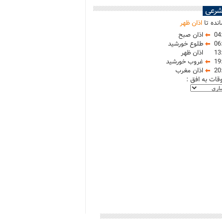
شرعی
نده تا
اذان ظهر
04
اذان صبح
06
طلوع خورشید
13
اذان ظهر
19
غروب خورشید
20
اذان مغرب
وقات به افق :