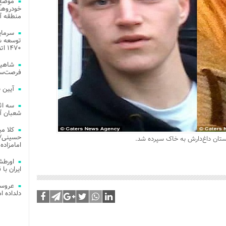
موضع 
خودروهای
منطقه آز
توسعه شب
۱۴۷۰ اتصال فیبر نوری در شهر آمل
شاهین
فرصت‌سو
آیین 
سه اث
شعبان آز
کلا می
حسینی/ ج
وستان داغ‌دارش به خاک سپرده شد.
امامزاده
اورطش
ایران با قد
عروسی
دلداده ا