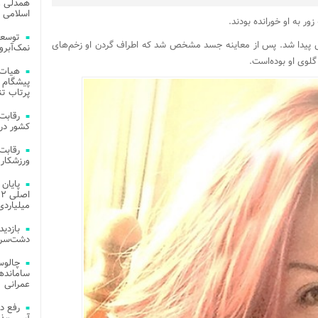
همدلی و
اسلامی م
ر به او خورانده بودند.
توسعه
ه در آپارتمانش پیدا شد. پس از معاینه جسد مشخص شد که اطراف گردن او زخم‌های
نمک‌آبرو
لوی او بوده‌است.
هیات 
پیشگام 
پرتاب تن
کشور در 
ورزشکار 
میلیاردی
دشت‌سر 
چالوس
عمرانی
رفع د