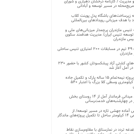
 مدیریت / کارنامه درخشان دهیاری و شورای
ریج‌محله در مسیر توسعه و آبادانی
 زیرساخت‌های باشگاه پدل پوینت کلاب
د با هدف میزبانی رویدادهای بین‌المللی
تنیس مازندران پرچمدار میزبانی‌های ملی و
توسعه تنیس ایران/ مدیریت هدفمند سکوی
یس مازندران
رقابت ۴۹ تیم در مسابقات ۲۰۰ امتیازی تنیس ساحلی
مازندران
رقابت‌های کشتی آزاد پیشکسوتان کشور با حضور ۲۳۰
در آمل آغاز شد
پایان پروژه نیمه‌تمام ۱۵ ساله پارک و تکمیل جاده
اصلی ۲ کیلومتری وسطی کلا بزرگ با اعتبار ۵۴۰
بازدید میدانی فرماندار آمل از ۱۴ روستای بخش
در چهارشنبه‌های خدمت‌رسانی
 آماده جهشی تازه در مسیر توسعه/ از
ساماندهی ۱۴ کیلومتر ساحل تا تکمیل پروژه‌های ماندگار
غدغه تردد در نمارستاق با مقاوم‌سازی نقاط