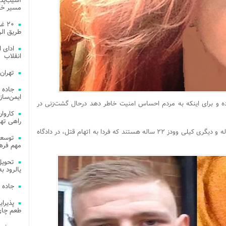
آسیب‌پذی
مسیر خد
۲۰ 
طریق الر
ادای 
انقلاب
تهران
جاده 
ایمن‌ساز
رده و برای اینکه به مردم احساس امنیت خاطر دهد درحال گشت‌زنی در
راهی ته
یکی از این افراد دستگیر شده، جک ویلیامز ۲۰ ساله و دیگری کیلی وودز ۲۲ ساله هستند که فردا به اتهام قتل، در دادگاه
مهم فره
یالرود به ار
جاده 
طعم چای