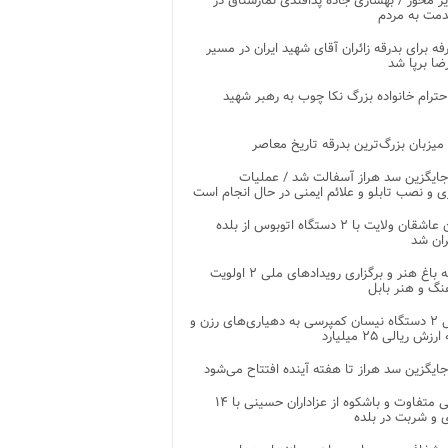
ر محور / بهسازی جاده پدافندی نمارستاق در
مت به مردم
غرفه برای بدرقه زائران آقای شهید ایران در مسیر
ضا برپا شد
احترام خانواده بزرگ نکا چوب به رهبر شهید
 میزبان بزرگ‌ترین بدرقه تاریخ معاصر
جایگزین سد هراز آسفالت شد / عملیات
ی و نصب تابلو و علائم ایمنی در حال انجام است
کاروان عاشقان ولایت با ۲ دستگاه اتوبوس از بلده
ران شد
توسعه باغ هنر و برگزاری رویدادهای ملی ۲ اولویت
نگ و هنر بابل
تحویل ۲ دستگاه نیسان کمپرسی به دهیاری‌های رزن و
زش ریالی ۲۵ میلیارد
جایگزین سد هراز تا هفته آینده افتتاح می‌شود
پذیرایی متفاوت و باشکوه از عزاداران حسینی با ۱۴
 و شربت در بلده