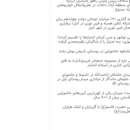
شفاف رییس پلیس راهور مازندران درباره
 منطقه آزاد/ دخالت در نقل‌وانتقال خودروهای
اد ممنوع
سرمایه گذاری ۱۸۰ میلیارد تومانی دولت چهاردهم برای
که تلفن همراه و فیبر نوری در آمل/ برقراری
 نوشهر و مس کرمان امتیازها را تقسیم کردند/
زی، سه امتیاز را از شاگردان نظرمحمدی گرفت
باشکوه عاشورایی در روستای تاریخی یوش بلده
ر تازه از مجموعه «مفاخر فریدونکنار» به قلم
ادی کناری در آستانه انتشار
زبان عاشقان اباعبدالله در تاسوعا و عاشورای
لوه‌ای ماندگار از عزاداری مردم روستای چل در
 روستای کلا
ت؛ میزبان یکی از کهن‌ترین آیین‌های عاشورایی
متی بیش از ۶۰۰ سال
 حضرت قاسم(ع) با گل‌باران و اشک هزاران
هل‌بیت(ع)