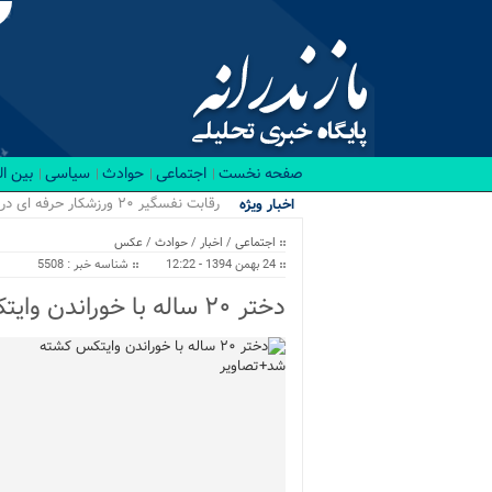
صفحه نخست
اجتماعی
حوادث
سیاسی
بین ا
.
اخبار ویژه
اجتماعی
/
اخبار
/
حوادث
/
عکس
24 بهمن 1394 - 12:22
شناسه خبر : 5508
دختر ۲۰ ساله با خوراندن وایتکس کشته شد+تصاویر