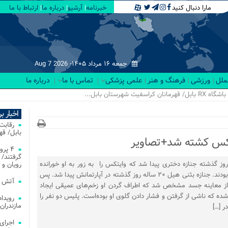
مارا دنبال کنید
خبرنامه
آرشیو
درباره ما
ارتباط با ما
جمعه ۱۶ مرداد ۱۴۰۵-
Aug 7 2026
لملل
ورزشی
فرهنگ و هنر
علمی پزشکی
تماس با ما
درباره ما
اخبار ب
بابل/ ق
۴ پر
گرفتند/ 
روز گذشته جنازه دختری پیدا شد که وایتکس را به زور به او خورانده
رویان و 
بودند. جنازه بثنی هیل ۲۰ ساله روز گذشته در آپارتمانش پیدا شد. پس
آتش‌ سوزی‌ های
از معاینه جسد مشخص شد که اطراف گردن او زخم‌های عمیقی ایجاد
شده که ناشی از گرفتن و فشار دادن گلوی او بوده‌است. پلیس دو نفر را
مازندران
در […]
اجرای