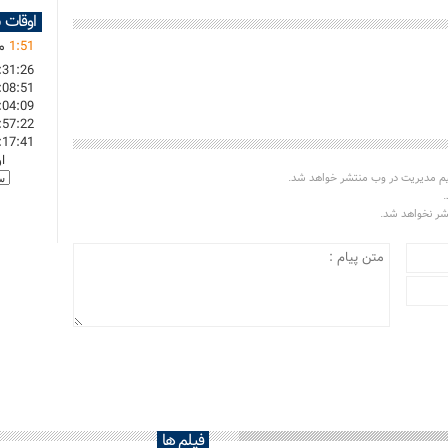
اوقات 
51
:
1
ما
:31:26
:08:51
:04:09
:57:22
:17:41
ا
یم مدیریت در وب منتشر خواهد شد.
.
تشر نخواهد شد.
فیلم ها