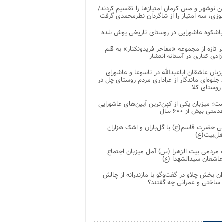
 نوشهر و مس کرمان امتیازها را تقسیم کردند/
زی، سه امتیاز را از شاگردان نظرمحمدی گرفت
باشکوه عاشورایی در روستای تاریخی یوش بلده
ر تازه از مجموعه «مفاخر فریدونکنار» به قلم
ادی کناری در آستانه انتشار
زبان عاشقان اباعبدالله در تاسوعا و عاشورای
لوه‌ای ماندگار از عزاداری مردم روستای چل در
 روستای کلا
ت؛ میزبان یکی از کهن‌ترین آیین‌های عاشورایی
متی بیش از ۶۰۰ سال
 حضرت قاسم(ع) با گل‌باران و اشک هزاران
هل‌بیت(ع)
مردمی بیت‌ الزهرا (س) آمل میزبان اجتماع
عاشقان سیدالشهدا (ع)
ان بخش چلاو در گفت‌وگو با مازندرانه از چالش
 ساختی و عمرانی چه گفتند؟