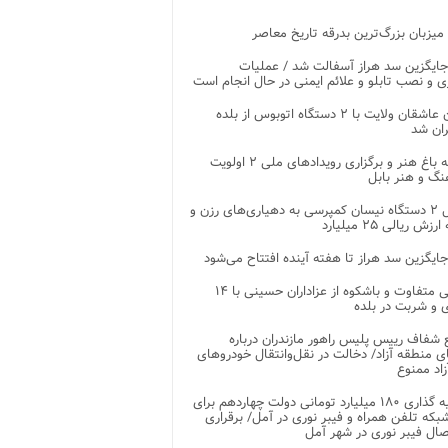
 میزبان بزرگ‌ترین بدرقه تاریخ معاصر
جایگزین سد هراز آسفالت شد / عملیات
ی و نصب تابلو و علائم ایمنی در حال انجام است
کاروان عاشقان ولایت با ۲ دستگاه اتوبوس از بلده
ران شد
توسعه باغ هنر و برگزاری رویدادهای ملی ۲ اولویت
نگ و هنر بابل
تحویل ۲ دستگاه نیسان کمپرسی به دهیاری‌های رزن و
زش ریالی ۲۵ میلیارد
جایگزین سد هراز تا هفته آینده افتتاح می‌شود
پذیرایی متفاوت و باشکوه از عزاداران حسینی با ۱۴
 و شربت در بلده
شفاف رییس پلیس راهور مازندران درباره
 منطقه آزاد/ دخالت در نقل‌وانتقال خودروهای
اد ممنوع
سرمایه گذاری ۱۸۰ میلیارد تومانی دولت چهاردهم برای
که تلفن همراه و فیبر نوری در آمل/ برقراری