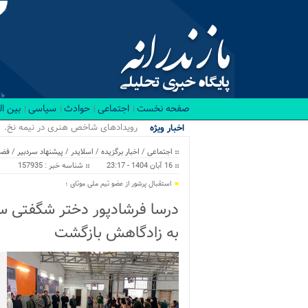
صفحه نخست
اجتماعی
حوادث
سیاسی
بین ا
رویدادهای شاخص هنری در نیمه نخست ۱۴۰۵ د
اخبار ویژه
اجتماعی
/
اخبار برگزیده
/
اسلایدر
/
پیشنهاد سردبیر
/
فضا
16 آبان 1404 - 23:17
شناسه خبر : 157935
استقبال پرشور از عضو تیم ملی موتای ؛
درسا فرشادپور دختر شگفتی سا
به زادگاهش بازگشت