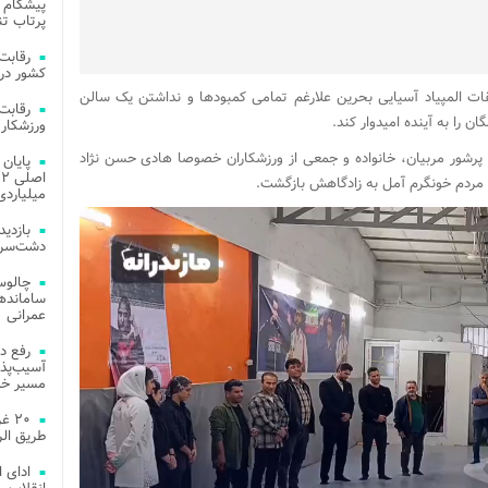
پیشگام 
پرتاب تن
کشور در 
ت المپیاد آسیایی بحرین علارغم تمامی کمبودها و نداشتن یک سالن
را به آینده امیدوار کند.
ورزشکار 
 پرشور مربیان، خانواده و جمعی از ورزشکاران خصوصا هادی حسن نژاد
مردم خونگرم آمل به زادگاهش بازگشت.
میلیاردی
دشت‌سر 
چالوس
عمرانی
رفع د
آسیب‌پذی
مسیر خد
۲۰ 
طریق الر
ادای 