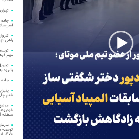
انقلاب
تهران
جاده 
ایمن‌ساز
راهی ته
مهم فره
یالرود به ار
جاده 
طعم چای
موضع 
خودروهای
منطقه آز
توسعه شب
۱۴۷۰ اتصال فیبر نوری در شهر آمل