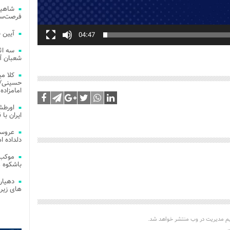
شاهین
فرصت‌سو
آیین 
04:47
سه اث
شعبان آز
کلا می
حسینی/ ج
امامزاده
اورطش
ایران با قد
عروسی
دلداده ا
موکب 
باشکوه 
دهیار
های زیر
یم مدیریت در وب منتشر خواهد شد.
.