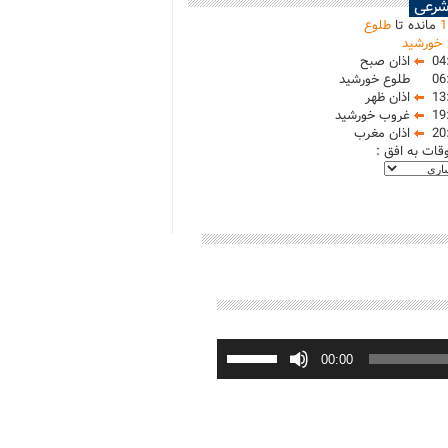
شرعی
1
مانده تا
طلوع
خورشید
04
اذان صبح
06
طلوع خورشید
13
اذان ظهر
19
غروب خورشید
20
اذان مغرب
وقات به افق :
برای
افزایش
00:00
یا
کاهش
صدا
از
کلیدهای
بالا
و
پایین
استفاده