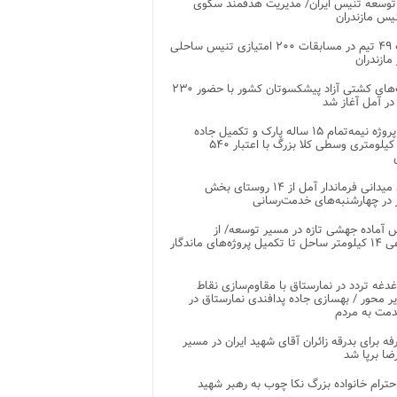
توسعه تنیس ایران/ مدیریت هدفمند سکوی
یس مازندران
رقابت ۴۹ تیم در مسابقات ۲۰۰ امتیازی تنیس ساحلی
مازندران
رقابت‌های کشتی آزاد پیشکسوتان کشور با حضور ۲۳۰
در آمل آغاز شد
پایان پروژه نیمه‌تمام ۱۵ ساله پارک و تکمیل جاده
اصلی ۲ کیلومتری وسطی کلا بزرگ با اعتبار ۵۴۰
بازدید میدانی فرماندار آمل از ۱۴ روستای بخش
در چهارشنبه‌های خدمت‌رسانی
 آماده جهشی تازه در مسیر توسعه/ از
ساماندهی ۱۴ کیلومتر ساحل تا تکمیل پروژه‌های ماندگار
غدغه تردد در نمارستاق با مقاوم‌سازی نقاط
ر محور / بهسازی جاده پدافندی نمارستاق در
مت به مردم
غرفه برای بدرقه زائران آقای شهید ایران در مسیر
ضا برپا شد
احترام خانواده بزرگ نکا چوب به رهبر شهید