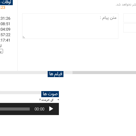
اوقات 
تشر نخواهد شد.
:
23
:31:26
:08:51
:04:09
:57:22
:17:41
ا
فیلم ها
صوت ها
ای حرمت ۲
پخش‌کننده
صوت
00:00