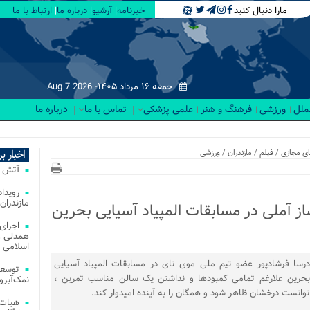
مارا دنبال کنید
خبرنامه
آرشیو
درباره ما
ارتباط با ما
جمعه ۱۶ مرداد ۱۴۰۵-
Aug 7 2026
لملل
ورزشی
فرهنگ و هنر
علمی پزشکی
تماس با ما
درباره ما
ر _
اخبار ب
ی مجازی
/
فیلم
/
مازندران
/
ورزشی
آتش‌ سوزی‌ های
مازندران
ز آملی در مسابقات المپیاد آسیایی بحرین
اجرای
همدلی و
اسلامی م
درسا فرشادپور عضو تیم ملی موی تای در مسابقات المپیاد آسیایی
توسعه
بحرین علارغم تمامی کمبودها و نداشتن یک سالن مناسب تمرین ،
نمک‌آبرو
توانست درخشان ظاهر شود و همگان را به آینده امیدوار کند.
هیات 