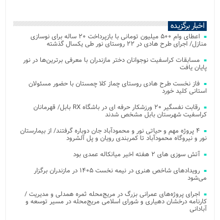
اخبار برگزیده
اعطای وام ۵۰۰ میلیون تومانی با بازپرداخت ۲۰ ساله برای نوسازی
منازل/ اجرای طرح هادی در ۲۲ روستای نور طی یکسال گذشته
مسابقات کراسفیت نوجوانان دختر مازندران با معرفی برترین‌ها در نور
پایان یافت
فاز نخست طرح هادی روستای چماز کلا چمستان با حضور مسئولان
استانی کلید خورد
رقابت نفسگیر ۲۰ ورزشکار حرفه ای در باشگاه RX بابل/ قهرمانان
کراسفیت شهرستان بابل مشخص شدند
۴ پروژه مهم و حیاتی نور و محمودآباد جان دوباره گرفتند/ از بیمارستان
نور و نیروگاه محمودآباد تا کمربندی رویان و پل آلشرود
آتش‌ سوزی‌ های ۲ هفته اخیر میانکاله عمدی بود
رویدادهای شاخص هنری در نیمه نخست ۱۴۰۵ در مازندران برگزار
می‌شود
اجرای پروژه‌های عمرانی بزرگ در مریج‌محله ثمره همدلی و مدیریت /
کارنامه درخشان دهیاری و شورای اسلامی مریج‌محله در مسیر توسعه و
آبادانی