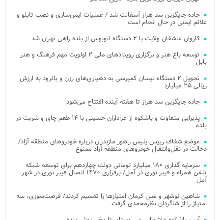
جاده جایگزین سد هراز آسفالت شد / عملیات ایمن‌سازی و نصب تابلو و
علائم ایمنی در حال انجام است
کاروان عاشقان ولایت با ۲ دستگاه اتوبوس از بلده راهی تهران شد
توسعه باغ هنر و برگزاری رویدادهای ملی ۲ اولویت مهم فرهنگ و هنر
بابل
تحویل ۲ دستگاه نیسان کمپرسی به دهیاری‌های رزن و یالرود به ارزش
ریالی ۲۵ میلیارد
جاده جایگزین سد هراز تا هفته آینده افتتاح می‌شود
پذیرایی متفاوت و باشکوه از عزاداران حسینی با ۱۴ طعم چای و شربت در
بلده
موضع شفاف رییس پلیس راهور مازندران درباره خودروهای منطقه آزاد/
دخالت در نقل‌وانتقال خودروهای منطقه آزاد ممنوع
سرمایه گذاری ۱۸۰ میلیارد تومانی دولت چهاردهم برای توسعه شبکه
تلفن همراه و فیبر نوری در آمل/ برقراری ۱۴۷۰ اتصال فیبر نوری در شهر
آمل
شاهین نوشهر و مس کرمان امتیازها را تقسیم کردند/ فرصت‌سوزی، سه
امتیاز را از شاگردان نظرمحمدی گرفت
آیین باشکوه عاشورایی در روستای تاریخی یوش بلده