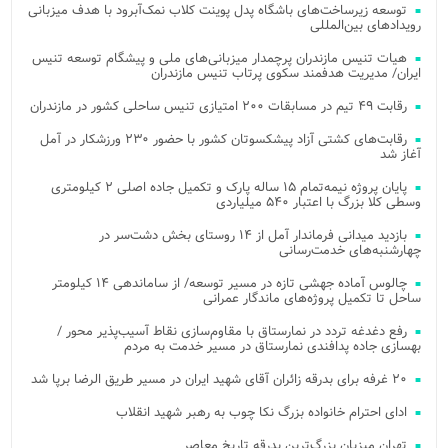
توسعه زیرساخت‌های باشگاه پدل پوینت کلاب نمک‌آبرود با هدف میزبانی
رویدادهای بین‌المللی
هیات تنیس مازندران پرچمدار میزبانی‌های ملی و پیشگام توسعه تنیس
ایران/ مدیریت هدفمند سکوی پرتاب تنیس مازندران
رقابت ۴۹ تیم در مسابقات ۲۰۰ امتیازی تنیس ساحلی کشور در مازندران
رقابت‌های کشتی آزاد پیشکسوتان کشور با حضور ۲۳۰ ورزشکار در آمل
آغاز شد
پایان پروژه نیمه‌تمام ۱۵ ساله پارک و تکمیل جاده اصلی ۲ کیلومتری
وسطی کلا بزرگ با اعتبار ۵۴۰ میلیاردی
بازدید میدانی فرماندار آمل از ۱۴ روستای بخش دشت‌سر در
چهارشنبه‌های خدمت‌رسانی
چالوس آماده جهشی تازه در مسیر توسعه/ از ساماندهی ۱۴ کیلومتر
ساحل تا تکمیل پروژه‌های ماندگار عمرانی
رفع دغدغه تردد در نمارستاق با مقاوم‌سازی نقاط آسیب‌پذیر محور /
بهسازی جاده پدافندی نمارستاق در مسیر خدمت به مردم
۲۰ غرفه برای بدرقه زائران آقای شهید ایران در مسیر طریق الرضا برپا شد
ادای احترام خانواده بزرگ نکا چوب به رهبر شهید انقلاب
تهران میزبان بزرگ‌ترین بدرقه تاریخ معاصر