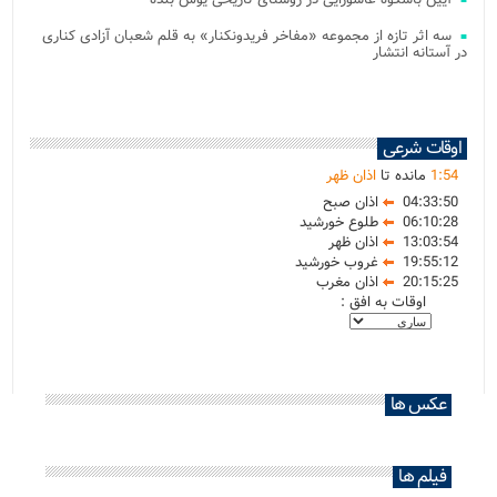
سه اثر تازه از مجموعه «مفاخر فریدونکنار» به قلم شعبان آزادی کناری
در آستانه انتشار
اوقات شرعی
54
:
1
مانده تا
اذان ظهر
04:33:50
اذان صبح
06:10:28
طلوع خورشید
13:03:54
اذان ظهر
19:55:12
غروب خورشید
20:15:25
اذان مغرب
اوقات به افق :
عکس ها
فیلم ها