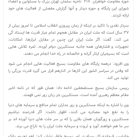
حوزه مقاومت خواهران ۲۱۸ ناحیه سلمان تهران بزرگ با مسئولین و اعضاء
شورای این پایگاه و حوزه دیدار و آنها گزارش مفصلی از فعالیت های خود
ارائه کردند.
سردار نقدی با تاکید بر اینکه از زمان پیروزی انقلاب اسلامی تا امروز بیش از
۳۷ سال است که ملت ایران در مقابل هجوم تمام عیار قدرت ها ایستاد گی
می کند، گفت: اگر ملت ایران این چنین در مقابل ابزارها، امکانات،
تجهیزات و فشارهای همه جانبه مستکبرین دوام آورده، ثمره تلاش هایی
است که بسیجیان ایثار گرانه و خالصانه در راه خدا انجام می دهند.
وی افزود: درهمه پایگاه های مقاومت بسیج فعالیت هایی انجام می شود
که وقتی در سراسر کشور این کارها در کنارهم قرار می گیرد قدرت بزرگی را
تولید می کند.
رییس سازمان بسیج مستضعفین ادامه داد: همان طور که در نامه اخیر
مقام معظم رهبری آمده است، مستکبرین جز زبان زور نمی فهمند.
وی با اشاره به اینکه مستکبرین و زور مداران تمام منافع و سرمایه های دنیا
را به نفع خود مصادره می کنند، اظهار داشت: اگر قدرتمند نباشیم
مستکبرین و زورگویان همان بلایی را که بر سر ملت های دنیا آورده اند بر
سر ما هم خواهند آورد و ثروت و سرمایه ملت ایران را به تاراج می برند.
جانشین فرمانده کل سپاه در امر بسیج خاطر نشان کرد: لغو تحریم بانک