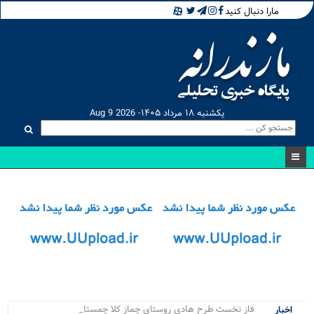
مارا دنبال کنید
یکشنبه ۱۸ مرداد ۱۴۰۵- Aug 9 2026
فاز نخست طرح هادی روستای چماز کلا چمستان با ح_
اخبار