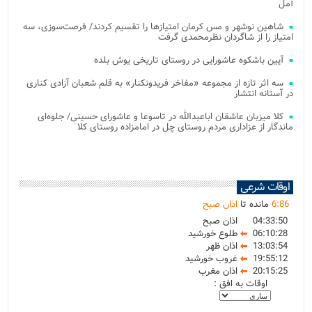
آمل
شاهین نوشهر و مس کرمان امتیازها را تقسیم کردند/ فرصت‌سوزی، سه
امتیاز را از شاگردان نظرمحمدی گرفت
آیین باشکوه عاشورایی در روستای تاریخی یوش بلده
سه اثر تازه از مجموعه «مفاخر فریدونکنار» به قلم شعبان آزادی کناری
در آستانه انتشار
کلا میزبان عاشقان اباعبدالله در تاسوعا و عاشورای حسینی/ جلوه‌ای
ماندگار از عزاداری مردم روستای چل در امامزاده روستای کلا
اوقات شرعی
86
:
6
مانده تا
اذان صبح
04:33:50
اذان صبح
06:10:28
طلوع خورشید
13:03:54
اذان ظهر
19:55:12
غروب خورشید
20:15:25
اذان مغرب
اوقات به افق :