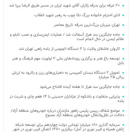
۲۰ غرفه برای بدرقه زائران آقای شهید ایران در مسیر طریق الرضا برپا شد
ادای احترام خانواده بزرگ نکا چوب به رهبر شهید انقلاب
تهران میزبان بزرگ‌ترین بدرقه تاریخ معاصر
جاده جایگزین سد هراز آسفالت شد / عملیات ایمن‌سازی و نصب تابلو و
علائم ایمنی در حال انجام است
کاروان عاشقان ولایت با ۲ دستگاه اتوبوس از بلده راهی تهران شد
توسعه باغ هنر و برگزاری رویدادهای ملی ۲ اولویت مهم فرهنگ و هنر
بابل
تحویل ۲ دستگاه نیسان کمپرسی به دهیاری‌های رزن و یالرود به ارزش
ریالی ۲۵ میلیارد
جاده جایگزین سد هراز تا هفته آینده افتتاح می‌شود
پذیرایی متفاوت و باشکوه از عزاداران حسینی با ۱۴ طعم چای و شربت در
بلده
موضع شفاف رییس پلیس راهور مازندران درباره خودروهای منطقه آزاد/
دخالت در نقل‌وانتقال خودروهای منطقه آزاد ممنوع
سرمایه گذاری ۱۸۰ میلیارد تومانی دولت چهاردهم برای توسعه شبکه
تلفن همراه و فیبر نوری در آمل/ برقراری ۱۴۷۰ اتصال فیبر نوری در شهر