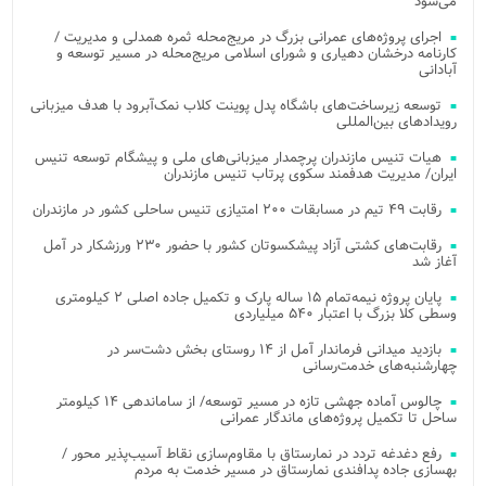
می‌شود
اجرای پروژه‌های عمرانی بزرگ در مریج‌محله ثمره همدلی و مدیریت /
کارنامه درخشان دهیاری و شورای اسلامی مریج‌محله در مسیر توسعه و
آبادانی
توسعه زیرساخت‌های باشگاه پدل پوینت کلاب نمک‌آبرود با هدف میزبانی
رویدادهای بین‌المللی
هیات تنیس مازندران پرچمدار میزبانی‌های ملی و پیشگام توسعه تنیس
ایران/ مدیریت هدفمند سکوی پرتاب تنیس مازندران
رقابت ۴۹ تیم در مسابقات ۲۰۰ امتیازی تنیس ساحلی کشور در مازندران
رقابت‌های کشتی آزاد پیشکسوتان کشور با حضور ۲۳۰ ورزشکار در آمل
آغاز شد
پایان پروژه نیمه‌تمام ۱۵ ساله پارک و تکمیل جاده اصلی ۲ کیلومتری
وسطی کلا بزرگ با اعتبار ۵۴۰ میلیاردی
بازدید میدانی فرماندار آمل از ۱۴ روستای بخش دشت‌سر در
چهارشنبه‌های خدمت‌رسانی
چالوس آماده جهشی تازه در مسیر توسعه/ از ساماندهی ۱۴ کیلومتر
ساحل تا تکمیل پروژه‌های ماندگار عمرانی
رفع دغدغه تردد در نمارستاق با مقاوم‌سازی نقاط آسیب‌پذیر محور /
بهسازی جاده پدافندی نمارستاق در مسیر خدمت به مردم