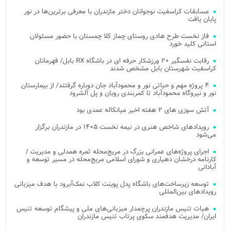
مسابقات کراسفیت نوجوانان دختر مازندران با معرفی برترین‌ها در نور
پایان یافت
فاز نخست طرح هادی روستای چماز کلا چمستان با حضور مسئولان
استانی کلید خورد
رقابت نفسگیر ۲۰ ورزشکار حرفه ای در باشگاه RX بابل/ قهرمانان
کراسفیت شهرستان بابل مشخص شدند
۴ پروژه مهم و حیاتی نور و محمودآباد جان دوباره گرفتند/ از بیمارستان
نور و نیروگاه محمودآباد تا کمربندی رویان و پل آلشرود
آتش‌ سوزی‌ های ۲ هفته اخیر میانکاله عمدی بود
رویدادهای شاخص هنری در نیمه نخست ۱۴۰۵ در مازندران برگزار
می‌شود
اجرای پروژه‌های عمرانی بزرگ در مریج‌محله ثمره همدلی و مدیریت /
کارنامه درخشان دهیاری و شورای اسلامی مریج‌محله در مسیر توسعه و
آبادانی
توسعه زیرساخت‌های باشگاه پدل پوینت کلاب نمک‌آبرود با هدف میزبانی
رویدادهای بین‌المللی
هیات تنیس مازندران پرچمدار میزبانی‌های ملی و پیشگام توسعه تنیس
ایران/ مدیریت هدفمند سکوی پرتاب تنیس مازندران