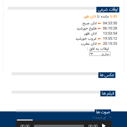
اوقات شرعی
43
:
6
مانده تا
اذان ظهر
04:33:50
اذان صبح
06:10:28
طلوع خورشید
13:03:54
اذان ظهر
19:55:12
غروب خورشید
20:15:25
اذان مغرب
اوقات به افق :
عکس ها
فیلم ها
صوت ها
ای حرمت ۲
پخش‌کننده
صوت
00:00
00:00