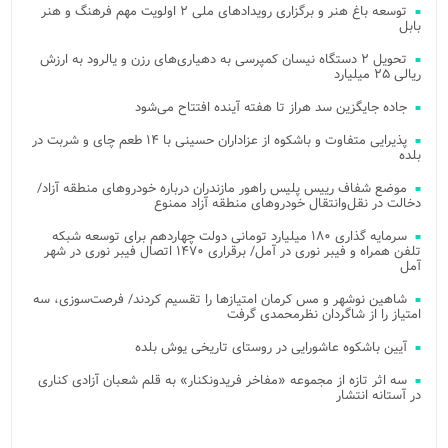
توسعه باغ هنر و برگزاری رویدادهای ملی ۲ اولویت مهم فرهنگ و هنر
بابل
تحویل ۲ دستگاه نیسان کمپرسی به دهیاری‌های رزن و یالرود به ارزش
ریالی ۲۵ میلیارد
جاده جایگزین سد هراز تا هفته آینده افتتاح می‌شود
پذیرایی متفاوت و باشکوه از عزاداران حسینی با ۱۴ طعم چای و شربت در
بلده
موضع شفاف رییس پلیس راهور مازندران درباره خودروهای منطقه آزاد/
دخالت در نقل‌وانتقال خودروهای منطقه آزاد ممنوع
سرمایه گذاری ۱۸۰ میلیارد تومانی دولت چهاردهم برای توسعه شبکه
تلفن همراه و فیبر نوری در آمل/ برقراری ۱۴۷۰ اتصال فیبر نوری در شهر
آمل
شاهین نوشهر و مس کرمان امتیازها را تقسیم کردند/ فرصت‌سوزی، سه
امتیاز را از شاگردان نظرمحمدی گرفت
آیین باشکوه عاشورایی در روستای تاریخی یوش بلده
سه اثر تازه از مجموعه «مفاخر فریدونکنار» به قلم شعبان آزادی کناری
در آستانه انتشار