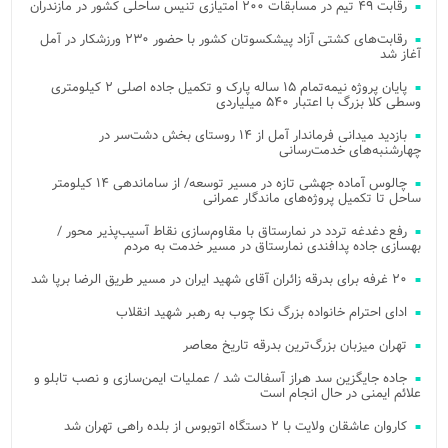
رقابت ۴۹ تیم در مسابقات ۲۰۰ امتیازی تنیس ساحلی کشور در مازندران
رقابت‌های کشتی آزاد پیشکسوتان کشور با حضور ۲۳۰ ورزشکار در آمل
آغاز شد
پایان پروژه نیمه‌تمام ۱۵ ساله پارک و تکمیل جاده اصلی ۲ کیلومتری
وسطی کلا بزرگ با اعتبار ۵۴۰ میلیاردی
بازدید میدانی فرماندار آمل از ۱۴ روستای بخش دشت‌سر در
چهارشنبه‌های خدمت‌رسانی
چالوس آماده جهشی تازه در مسیر توسعه/ از ساماندهی ۱۴ کیلومتر
ساحل تا تکمیل پروژه‌های ماندگار عمرانی
رفع دغدغه تردد در نمارستاق با مقاوم‌سازی نقاط آسیب‌پذیر محور /
بهسازی جاده پدافندی نمارستاق در مسیر خدمت به مردم
۲۰ غرفه برای بدرقه زائران آقای شهید ایران در مسیر طریق الرضا برپا شد
ادای احترام خانواده بزرگ نکا چوب به رهبر شهید انقلاب
تهران میزبان بزرگ‌ترین بدرقه تاریخ معاصر
جاده جایگزین سد هراز آسفالت شد / عملیات ایمن‌سازی و نصب تابلو و
علائم ایمنی در حال انجام است
کاروان عاشقان ولایت با ۲ دستگاه اتوبوس از بلده راهی تهران شد