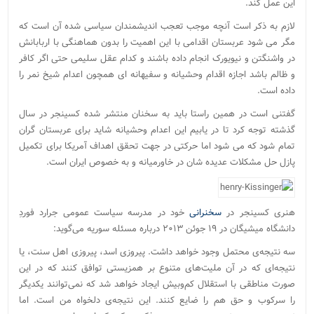
این عمل کند.
لازم به ذکر است آنچه موجب تعجب اندیشمندان سیاسی شده آن است که
مگر می شود عربستان اقدامی با این اهمیت را بدون هماهنگی با اربابانش
در واشنگتن و نیویورک انجام داده باشند و کدام عقل سلیمی حتی اگر کافر
و ظالم باشد اجازه اقدام وحشیانه و سفیهانه ای همچون اعدام شیخ نمر را
داده است.
گفتنی است در همین راستا باید به سخنان منتشر شده کسینجر در سال
گذشته توجه کرد تا در یابیم این اعدام وحشیانه شاید برای عربستان گران
تمام شود که می شود اما حرکتی در جهت تحقق اهداف آمریکا برای تکمیل
پازل حل مشکلات عدیده شان در خاورمیانه و به خصوص ایران است.
هنری کسینجر در
سخنرانی
خود در مدرسه سیاست عمومی جرارد فوردِ
دانشگاه میشیگان در ۱۹ جوئن ۲۰۱۳ درباره مسئله سوریه می‌گوید:
سه نتیجه‌ی محتمل وجود خواهد داشت. پیروزی اسد، پیروزی اهل سنت، یا
نتیجه‌ای که در آن ملیت‌های متنوع بر همزیستی توافق کنند که در این
صورت مناطقی با استقلال کم‌وبیش ایجاد خواهد شد که نمی‌توانند یکدیگر
را سرکوب و حق هم را ضایع کنند. این نتیجه‌ی دلخواه من است. اما