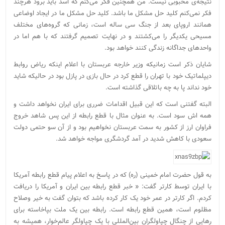
نتیجه‌ی محبوبی نیست. من همچنین فکر می‌کنم که اسد باید برود هرچند
فکر نمی‌کنم کلید حل مشکل ما باشد. کلید حل مشکل ما در ایجاد اوضاعی
همانند اروپای بعد از جنگ سی ساله است، زمانی که گروه‌های مختلف
مسیحی یکدیگر را می‌کشتند و در نهایت تصمیم گرفتند که با هم اما در
واحدهای جداگانه زندگی کنند خواهد بود.
شایان ذکر است زمانیکه وزیر خارجه عربستان با اعلام اینکه ریاض روابط
دیپلماتیک خود با تهران را قطع کرد در حال بازی در پازل بود در حالیکه شاید
خود نداند پا به چه باتلاقی گذاشته است.
البته گفتنی است که این قبیل اقدامات ضرری برای ایران نخواهد داشت و
همه اش سود است. به عنوان مثال با قطع رابطه از این پس شاهد خروج
فراوان ارز از کشور به سمت عربستان نخواهیم بود و از آن سو حتمی دولت
سعودی با کاهش شدید در آمد گردشگری مواجه خواهد شد.
به قول حضرت امام خمینی (ره) که در پاسخ به اعلام پیام قطع رابطه آمریکا
با ایران توسط کارتر گفت: « خبر قطع رابطه بین ایران و آمریکا را دریافت
کردم. اگر کارتر در عمر خود یک کار کرده باشد که بتوان گفت به خیر وصلاح
مظلوم است، همین قطع رابطه است. رابطه بین یک ملت بپاخاسته برای
رهایی از چنگال چپاولگران بین‌المللی با یک چپاولگر عالم‌خوار، همیشه به