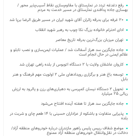
رفع دغدغه تردد در نمارستاق با مقاوم‌سازی نقاط آسیب‌پذیر محور /
بهسازی جاده پدافندی نمارستاق در مسیر خدمت به مردم
۲۰ غرفه برای بدرقه زائران آقای شهید ایران در مسیر طریق الرضا برپا شد
ادای احترام خانواده بزرگ نکا چوب به رهبر شهید انقلاب
تهران میزبان بزرگ‌ترین بدرقه تاریخ معاصر
جاده جایگزین سد هراز آسفالت شد / عملیات ایمن‌سازی و نصب تابلو و
علائم ایمنی در حال انجام است
کاروان عاشقان ولایت با ۲ دستگاه اتوبوس از بلده راهی تهران شد
توسعه باغ هنر و برگزاری رویدادهای ملی ۲ اولویت مهم فرهنگ و هنر
بابل
تحویل ۲ دستگاه نیسان کمپرسی به دهیاری‌های رزن و یالرود به ارزش
ریالی ۲۵ میلیارد
جاده جایگزین سد هراز تا هفته آینده افتتاح می‌شود
پذیرایی متفاوت و باشکوه از عزاداران حسینی با ۱۴ طعم چای و شربت در
بلده
موضع شفاف رییس پلیس راهور مازندران درباره خودروهای منطقه آزاد/
دخالت در نقل‌وانتقال خودروهای منطقه آزاد ممنوع