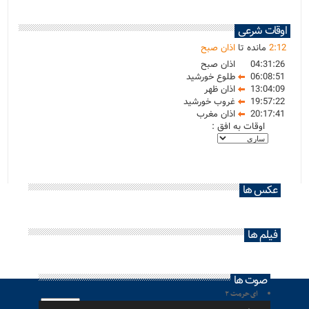
اوقات شرعی
12
:
2
مانده تا
اذان صبح
04:31:26
اذان صبح
06:08:51
طلوع خورشید
13:04:09
اذان ظهر
19:57:22
غروب خورشید
20:17:41
اذان مغرب
اوقات به افق :
عکس ها
فیلم ها
صوت ها
ای حرمت ۲
پخش‌کننده