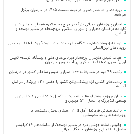
آتش‌ سوزی‌ های ۲ هفته اخیر میانکاله عمدی بود
رویدادهای شاخص هنری در نیمه نخست ۱۴۰۵ در مازندران برگزار
می‌شود
اجرای پروژه‌های عمرانی بزرگ در مریج‌محله ثمره همدلی و مدیریت /
کارنامه درخشان دهیاری و شورای اسلامی مریج‌محله در مسیر توسعه و
آبادانی
توسعه زیرساخت‌های باشگاه پدل پوینت کلاب نمک‌آبرود با هدف میزبانی
رویدادهای بین‌المللی
هیات تنیس مازندران پرچمدار میزبانی‌های ملی و پیشگام توسعه تنیس
ایران/ مدیریت هدفمند سکوی پرتاب تنیس مازندران
رقابت ۴۹ تیم در مسابقات ۲۰۰ امتیازی تنیس ساحلی کشور در مازندران
رقابت‌های کشتی آزاد پیشکسوتان کشور با حضور ۲۳۰ ورزشکار در آمل
آغاز شد
پایان پروژه نیمه‌تمام ۱۵ ساله پارک و تکمیل جاده اصلی ۲ کیلومتری
وسطی کلا بزرگ با اعتبار ۵۴۰ میلیاردی
بازدید میدانی فرماندار آمل از ۱۴ روستای بخش دشت‌سر در
چهارشنبه‌های خدمت‌رسانی
چالوس آماده جهشی تازه در مسیر توسعه/ از ساماندهی ۱۴ کیلومتر
ساحل تا تکمیل پروژه‌های ماندگار عمرانی