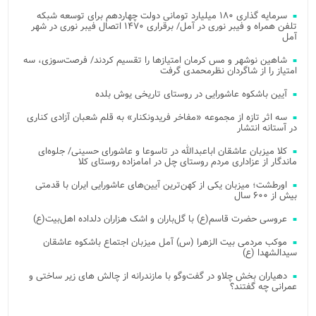
سرمایه گذاری ۱۸۰ میلیارد تومانی دولت چهاردهم برای توسعه شبکه
تلفن همراه و فیبر نوری در آمل/ برقراری ۱۴۷۰ اتصال فیبر نوری در شهر
آمل
شاهین نوشهر و مس کرمان امتیازها را تقسیم کردند/ فرصت‌سوزی، سه
امتیاز را از شاگردان نظرمحمدی گرفت
آیین باشکوه عاشورایی در روستای تاریخی یوش بلده
سه اثر تازه از مجموعه «مفاخر فریدونکنار» به قلم شعبان آزادی کناری
در آستانه انتشار
کلا میزبان عاشقان اباعبدالله در تاسوعا و عاشورای حسینی/ جلوه‌ای
ماندگار از عزاداری مردم روستای چل در امامزاده روستای کلا
اورطشت؛ میزبان یکی از کهن‌ترین آیین‌های عاشورایی ایران با قدمتی
بیش از ۶۰۰ سال
عروسی حضرت قاسم(ع) با گل‌باران و اشک هزاران دلداده اهل‌بیت(ع)
موکب مردمی بیت‌ الزهرا (س) آمل میزبان اجتماع باشکوه عاشقان
سیدالشهدا (ع)
دهیاران بخش چلاو در گفت‌وگو با مازندرانه از چالش های زیر ساختی و
عمرانی چه گفتند؟