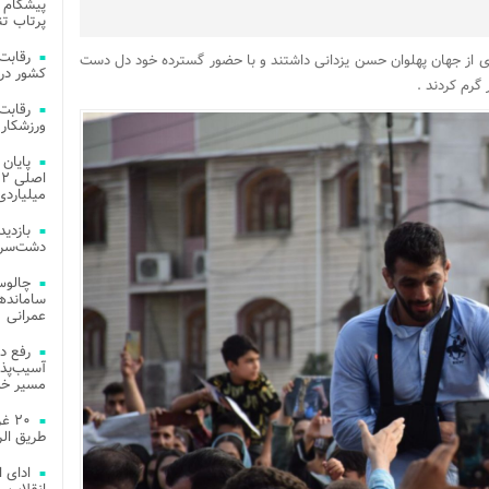
پیشگام 
پرتاب تن
ی از جهان پهلوان حسن یزدانی داشتند و با حضور گسترده خود دل دست
کشور در 
گرم کردند .
ورزشکار 
میلیاردی
دشت‌سر 
چالوس
عمرانی
رفع د
آسیب‌پذی
مسیر خد
۲۰ 
طریق الر
ادای 