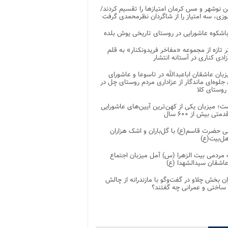
 نوشهر و مس کرمان امتیازها را تقسیم کردند/
زی، سه امتیاز را از شاگردان نظرمحمدی گرفت
باشکوه عاشورایی در روستای تاریخی یوش بلده
ر تازه از مجموعه «مفاخر فریدونکنار» به قلم
ادی کناری در آستانه انتشار
زبان عاشقان اباعبدالله در تاسوعا و عاشورای
لوه‌ای ماندگار از عزاداری مردم روستای چل در
 روستای کلا
ت؛ میزبان یکی از کهن‌ترین آیین‌های عاشورایی
متی بیش از ۶۰۰ سال
 حضرت قاسم(ع) با گل‌باران و اشک هزاران
هل‌بیت(ع)
مردمی بیت‌ الزهرا (س) آمل میزبان اجتماع
عاشقان سیدالشهدا (ع)
ان بخش چلاو در گفت‌وگو با مازندرانه از چالش
 ساختی و عمرانی چه گفتند؟