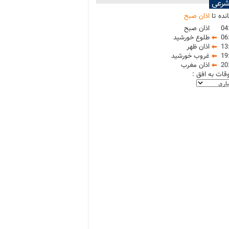
شرعی
نده تا
اذان صبح
04
اذان صبح
06
طلوع خورشید
13
اذان ظهر
19
غروب خورشید
20
اذان مغرب
وقات به افق :