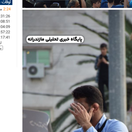
اوقات 
24
:
2
ما
:31:26
:08:51
:04:09
:57:22
:17:41
ا