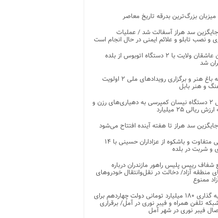
 میزبان بزرگ‌ترین بدرقه تاریخ معاصر
جایگزین سد هراز آسفالت شد / عملیات
ی و نصب تابلو و علائم ایمنی در حال انجام است
کاروان عاشقان ولایت با ۲ دستگاه اتوبوس از بلده
ران شد
توسعه باغ هنر و برگزاری رویدادهای ملی ۲ اولویت
نگ و هنر بابل
تحویل ۲ دستگاه نیسان کمپرسی به دهیاری‌های رزن و
زش ریالی ۲۵ میلیارد
جایگزین سد هراز تا هفته آینده افتتاح می‌شود
پذیرایی متفاوت و باشکوه از عزاداران حسینی با ۱۴
 و شربت در بلده
شفاف رییس پلیس راهور مازندران درباره
 منطقه آزاد/ دخالت در نقل‌وانتقال خودروهای
اد ممنوع
سرمایه گذاری ۱۸۰ میلیارد تومانی دولت چهاردهم برای
که تلفن همراه و فیبر نوری در آمل/ برقراری