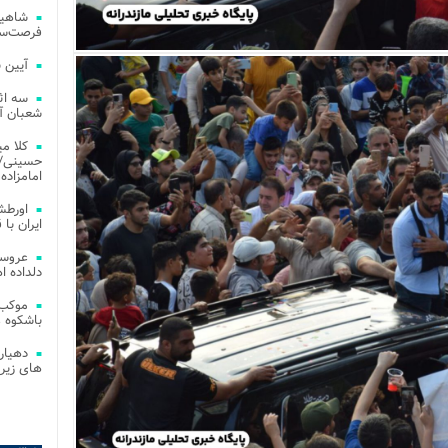
شاهین
فرصت‌سو
آیین 
سه اث
شعبان آز
کلا می
حسینی/ ج
امامزاده
اورطش
ایران با قد
عروسی
دلداده ا
موکب 
باشکوه 
دهیار
های زیر