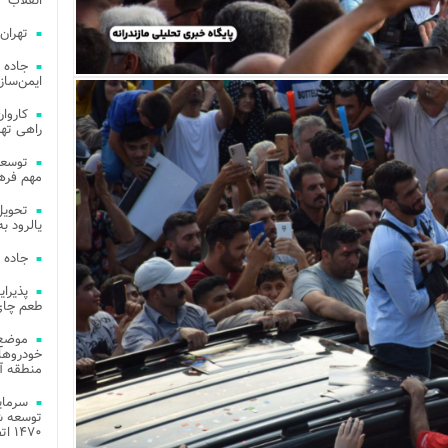
انقلاب
تهران
جاده 
ایمن‌ساز
راهی ته
مهم فره
یالرود به ار
جاده 
طعم چای
موضع 
خودروهای
منطقه آز
توسعه شب
۱۴۷۰ اتصال فیبر نوری در شهر آمل