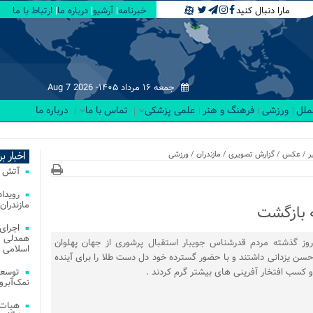
مارا دنبال کنید
خبرنامه
آرشیو
درباره ما
ارتباط با ما
جمعه ۱۶ مرداد ۱۴۰۵-
Aug 7 2026
لملل
ورزشی
فرهنگ و هنر
علمی پزشکی
تماس با ما
درباره ما
ر م.
اخبار ب
ر
/
عکس
/
گزارش تصویری
/
مازندران
/
ورزشی
آتش‌ سوزی‌ های
مازندران
 بازگشت
اجرای
همدلی و
روز گذشته مردم قدرشناس جویبار استقبال پرشوری از جهان پهلوان
اسلامی م
حسن یزدانی داشتند و با حضور گسترده خود دل دست طلا را برای آینده
و کسب افتخار آفرینی های بیشتر گرم کردند .
توسعه
نمک‌آبرو
هیات 