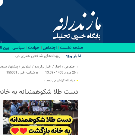
صفحه نخست
اجتماعی
حوادث
سیاسی
بین ا
رویدادهای شاخص هنری در نیمه نخست ۱۴۰۵ در مازندران برگزا
اخبار ویژه
اجتماعی
/
اخبار
/
اخبار برگزیده
/
اسلایدر
/
پیشنهاد سردبی
26 مرداد 1403 - 13:39
شناسه خبر : 155031
مازندرانه گزارش می دهد ؛
دست طلا شکوهمندانه به خانه