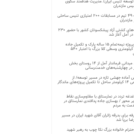
توسعه تنیس ایران/ مدیریت هدفمند سکوی
یس مازندران
رقابت ۴۹ تیم در مسابقات ۲۰۰ امتیازی تنیس ساحلی
مازندران
رقابت‌های کشتی آزاد پیشکسوتان کشور با حضور ۲۳۰
در آمل آغاز شد
پایان پروژه نیمه‌تمام ۱۵ ساله پارک و تکمیل جاده
اصلی ۲ کیلومتری وسطی کلا بزرگ با اعتبار ۵۴۰
بازدید میدانی فرماندار آمل از ۱۴ روستای بخش
در چهارشنبه‌های خدمت‌رسانی
 آماده جهشی تازه در مسیر توسعه/ از
ساماندهی ۱۴ کیلومتر ساحل تا تکمیل پروژه‌های ماندگار
غدغه تردد در نمارستاق با مقاوم‌سازی نقاط
ر محور / بهسازی جاده پدافندی نمارستاق در
مت به مردم
غرفه برای بدرقه زائران آقای شهید ایران در مسیر
ضا برپا شد
احترام خانواده بزرگ نکا چوب به رهبر شهید