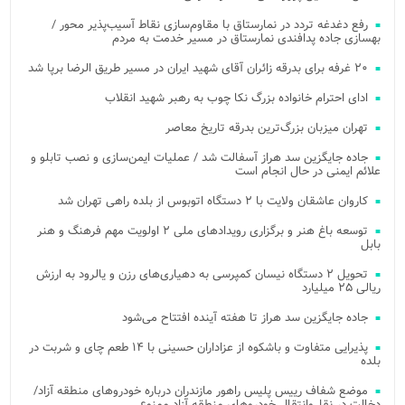
رفع دغدغه تردد در نمارستاق با مقاوم‌سازی نقاط آسیب‌پذیر محور /
بهسازی جاده پدافندی نمارستاق در مسیر خدمت به مردم
۲۰ غرفه برای بدرقه زائران آقای شهید ایران در مسیر طریق الرضا برپا شد
ادای احترام خانواده بزرگ نکا چوب به رهبر شهید انقلاب
تهران میزبان بزرگ‌ترین بدرقه تاریخ معاصر
جاده جایگزین سد هراز آسفالت شد / عملیات ایمن‌سازی و نصب تابلو و
علائم ایمنی در حال انجام است
کاروان عاشقان ولایت با ۲ دستگاه اتوبوس از بلده راهی تهران شد
توسعه باغ هنر و برگزاری رویدادهای ملی ۲ اولویت مهم فرهنگ و هنر
بابل
تحویل ۲ دستگاه نیسان کمپرسی به دهیاری‌های رزن و یالرود به ارزش
ریالی ۲۵ میلیارد
جاده جایگزین سد هراز تا هفته آینده افتتاح می‌شود
پذیرایی متفاوت و باشکوه از عزاداران حسینی با ۱۴ طعم چای و شربت در
بلده
موضع شفاف رییس پلیس راهور مازندران درباره خودروهای منطقه آزاد/
دخالت در نقل‌وانتقال خودروهای منطقه آزاد ممنوع