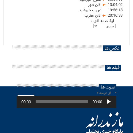
13:04:02
اذان ظهر
19:56:18
غروب خورشید
20:16:33
اذان مغرب
اوقات به افق :
عکس ها
فیلم ها
صوت ها
ای حرمت ۲
پخش‌کننده
صوت
00:00
00:00