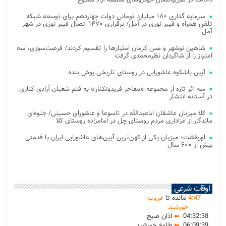
سرمایه گذاری ۱۸۰ میلیارد تومانی دولت چهاردهم برای توسعه شبکه
تلفن همراه و فیبر نوری در آمل/ برقراری ۱۴۷۰ اتصال فیبر نوری در شهر
آمل
شاهین نوشهر و مس کرمان امتیازها را تقسیم کردند/ فرصت‌سوزی، سه
امتیاز را از شاگردان نظرمحمدی گرفت
آیین باشکوه عاشورایی در روستای تاریخی یوش بلده
سه اثر تازه از مجموعه «مفاخر فریدونکنار» به قلم شعبان آزادی کناری
در آستانه انتشار
کلا میزبان عاشقان اباعبدالله در تاسوعا و عاشورای حسینی/ جلوه‌ای
ماندگار از عزاداری مردم روستای چل در امامزاده روستای کلا
اورطشت؛ میزبان یکی از کهن‌ترین آیین‌های عاشورایی ایران با قدمتی
بیش از ۶۰۰ سال
اوقات شرعی
47
:
4
مانده تا
غروب
خورشید
04:32:38
اذان صبح
06:09:39
طلوع خورشید