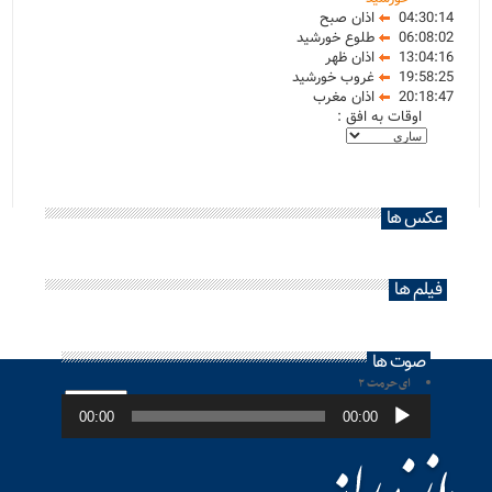
04:30:14
اذان صبح
06:08:02
طلوع خورشید
13:04:16
اذان ظهر
19:58:25
غروب خورشید
20:18:47
اذان مغرب
اوقات به افق :
عکس ها
فیلم ها
صوت ها
ای حرمت ۲
پخش‌کننده
صوت
00:00
00:00