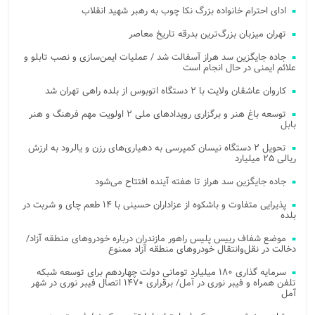
ادای احترام خانواده بزرگ نکا چوب به رهبر شهید انقلاب
تهران میزبان بزرگ‌ترین بدرقه تاریخ معاصر
جاده جایگزین سد هراز آسفالت شد / عملیات ایمن‌سازی و نصب تابلو و
علائم ایمنی در حال انجام است
کاروان عاشقان ولایت با ۲ دستگاه اتوبوس از بلده راهی تهران شد
توسعه باغ هنر و برگزاری رویدادهای ملی ۲ اولویت مهم فرهنگ و هنر
بابل
تحویل ۲ دستگاه نیسان کمپرسی به دهیاری‌های رزن و یالرود به ارزش
ریالی ۲۵ میلیارد
جاده جایگزین سد هراز تا هفته آینده افتتاح می‌شود
پذیرایی متفاوت و باشکوه از عزاداران حسینی با ۱۴ طعم چای و شربت در
بلده
موضع شفاف رییس پلیس راهور مازندران درباره خودروهای منطقه آزاد/
دخالت در نقل‌وانتقال خودروهای منطقه آزاد ممنوع
سرمایه گذاری ۱۸۰ میلیارد تومانی دولت چهاردهم برای توسعه شبکه
تلفن همراه و فیبر نوری در آمل/ برقراری ۱۴۷۰ اتصال فیبر نوری در شهر
آمل