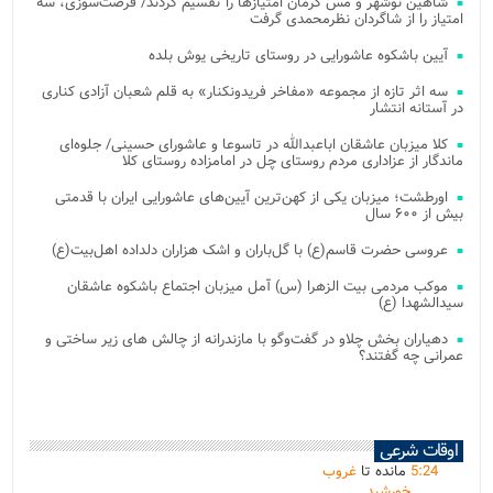
شاهین نوشهر و مس کرمان امتیازها را تقسیم کردند/ فرصت‌سوزی، سه
امتیاز را از شاگردان نظرمحمدی گرفت
آیین باشکوه عاشورایی در روستای تاریخی یوش بلده
سه اثر تازه از مجموعه «مفاخر فریدونکنار» به قلم شعبان آزادی کناری
در آستانه انتشار
کلا میزبان عاشقان اباعبدالله در تاسوعا و عاشورای حسینی/ جلوه‌ای
ماندگار از عزاداری مردم روستای چل در امامزاده روستای کلا
اورطشت؛ میزبان یکی از کهن‌ترین آیین‌های عاشورایی ایران با قدمتی
بیش از ۶۰۰ سال
عروسی حضرت قاسم(ع) با گل‌باران و اشک هزاران دلداده اهل‌بیت(ع)
موکب مردمی بیت‌ الزهرا (س) آمل میزبان اجتماع باشکوه عاشقان
سیدالشهدا (ع)
دهیاران بخش چلاو در گفت‌وگو با مازندرانه از چالش های زیر ساختی و
عمرانی چه گفتند؟
اوقات شرعی
24
:
5
مانده تا
غروب
خورشید