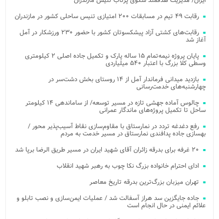
ایران/ مدیریت هدفمند سکوی پرتاب تنیس مازندران
رقابت ۴۹ تیم در مسابقات ۲۰۰ امتیازی تنیس ساحلی کشور در مازندران
رقابت‌های کشتی آزاد پیشکسوتان کشور با حضور ۲۳۰ ورزشکار در آمل
آغاز شد
پایان پروژه نیمه‌تمام ۱۵ ساله پارک و تکمیل جاده اصلی ۲ کیلومتری
وسطی کلا بزرگ با اعتبار ۵۴۰ میلیاردی
بازدید میدانی فرماندار آمل از ۱۴ روستای بخش دشت‌سر در
چهارشنبه‌های خدمت‌رسانی
چالوس آماده جهشی تازه در مسیر توسعه/ از ساماندهی ۱۴ کیلومتر
ساحل تا تکمیل پروژه‌های ماندگار عمرانی
رفع دغدغه تردد در نمارستاق با مقاوم‌سازی نقاط آسیب‌پذیر محور /
بهسازی جاده پدافندی نمارستاق در مسیر خدمت به مردم
۲۰ غرفه برای بدرقه زائران آقای شهید ایران در مسیر طریق الرضا برپا شد
ادای احترام خانواده بزرگ نکا چوب به رهبر شهید انقلاب
تهران میزبان بزرگ‌ترین بدرقه تاریخ معاصر
جاده جایگزین سد هراز آسفالت شد / عملیات ایمن‌سازی و نصب تابلو و
علائم ایمنی در حال انجام است