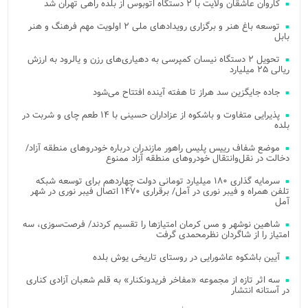
کاروان عاشقان ولایت با ۲ دستگاه اتوبوس از بلده راهی تهران شد
توسعه باغ هنر و برگزاری رویدادهای ملی ۲ اولویت مهم فرهنگ و هنر
بابل
تحویل ۲ دستگاه نیسان کمپرسی به دهیاری‌های رزن و یالرود به ارزش
ریالی ۲۵ میلیارد
جاده جایگزین سد هراز تا هفته آینده افتتاح می‌شود
پذیرایی متفاوت و باشکوه از عزاداران حسینی با ۱۴ طعم چای و شربت در
بلده
موضع شفاف رییس پلیس راهور مازندران درباره خودروهای منطقه آزاد/
دخالت در نقل‌وانتقال خودروهای منطقه آزاد ممنوع
سرمایه گذاری ۱۸۰ میلیارد تومانی دولت چهاردهم برای توسعه شبکه
تلفن همراه و فیبر نوری در آمل/ برقراری ۱۴۷۰ اتصال فیبر نوری در شهر
آمل
شاهین نوشهر و مس کرمان امتیازها را تقسیم کردند/ فرصت‌سوزی، سه
امتیاز را از شاگردان نظرمحمدی گرفت
آیین باشکوه عاشورایی در روستای تاریخی یوش بلده
سه اثر تازه از مجموعه «مفاخر فریدونکنار» به قلم شعبان آزادی کناری
در آستانه انتشار