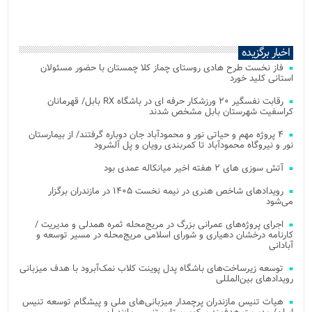
اخبار برگزیده
فاز نخست طرح هادی روستای چماز کلا چمستان با حضور مسئولان
استانی کلید خورد
رقابت نفسگیر ۲۰ ورزشکار حرفه ای در باشگاه RX بابل/ قهرمانان
کراسفیت شهرستان بابل مشخص شدند
۴ پروژه مهم و حیاتی نور و محمودآباد جان دوباره گرفتند/ از بیمارستان
نور و نیروگاه محمودآباد تا کمربندی رویان و پل آلشرود
آتش‌ سوزی‌ های ۲ هفته اخیر میانکاله عمدی بود
رویدادهای شاخص هنری در نیمه نخست ۱۴۰۵ در مازندران برگزار
می‌شود
اجرای پروژه‌های عمرانی بزرگ در مریج‌محله ثمره همدلی و مدیریت /
کارنامه درخشان دهیاری و شورای اسلامی مریج‌محله در مسیر توسعه و
آبادانی
توسعه زیرساخت‌های باشگاه پدل پوینت کلاب نمک‌آبرود با هدف میزبانی
رویدادهای بین‌المللی
هیات تنیس مازندران پرچمدار میزبانی‌های ملی و پیشگام توسعه تنیس