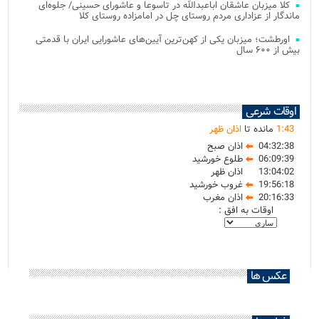
کلا میزبان عاشقان اباعبدالله در تاسوعا و عاشورای حسینی/ جلوه‌ای
ماندگار از عزاداری مردم روستای چل در امامزاده روستای کلا
اورطشت؛ میزبان یکی از کهن‌ترین آیین‌های عاشورایی ایران با قدمتی
بیش از ۶۰۰ سال
اوقات شرعی
43
:
1
مانده تا
اذان ظهر
04:32:38
اذان صبح
06:09:39
طلوع خورشید
13:04:02
اذان ظهر
19:56:18
غروب خورشید
20:16:33
اذان مغرب
اوقات به افق :
عکس ها