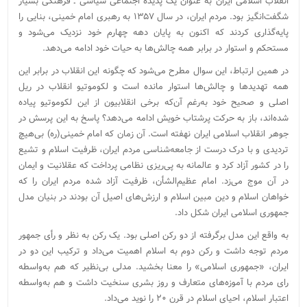
انقلاب اسلامی ایران به عنوان یک پدیده اجتماعی سیاسی ـ فرهنگی بسیار
شگفت‌انگیز بود. مردم ایران، در سال ۱۳۵۷ به رهبری امام خمینی، بنایی را
پایه‌گذاری کردند که اکنون به پایان دهه چهارم خود نزدیک می‌شود و
مستحکم و استوار در برابر همه چالش‌ها به حیات خود ادامه می‌دهد.
در همین ارتباط، این سوال مطرح می‌شود که چگونه این انقلاب در برابر این
همه تهدیدها و چالش‌ها استوار مانده است و لکوموتیو انقلاب در ریل
اصلی و صحیح خود به‌رغم آن‌که برخی انقلابیون از این لکوموتیو پیاده
شده‌اند، باز به حرکت پرشتاب خویش ادامه می‌دهد؟ پاسخ به این پرسش در
جوهر انقلاب اسلامی ایران نهفته است. آن زمان که امام خمینی(ره) بی‌هیچ
تردیدی و با درک درست از جامعه‌شناسی مردم ایران، ظرفیت اسلام و تشیع
را در کشور آزاد کرد و عالمانه به پی‌ریزی نظامی پرداخت که عقلانیت و ایمان
در آن موج می‌زد. امام عظیم‌الشأن، ظرفیت آزاد شده مردم ایران را که
خواهان اسلام و دین مبین اسلام و ارزش‌های اصیل آن بودند در بنیان مدل
جمهوری اسلامی ایران شکل داد.
به ‌واقع این مدل برگرفته از دو رکن اصلی بود. یک رکن به نظر و رأی جمهور
مردم توجه داشت و رکن دوم به اسلام اهمیت می‌داد و ترکیب این دو در
ایران، «جمهوری اسلامی» را معنا بخشید. مدلی بی‌نظیر که هم به‌واسطه
رای مردم با آموزه‌های متعارف و روز بشری سنخیت داشت و هم به‌واسطه
اعتبار اسلام، احیای اسلام در قرن ۲۰ را نوید می‌داد.