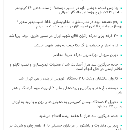
چالوس آماده جهشی تازه در مسیر توسعه/ از ساماندهی ۱۴ کیلومتر
ساحل تا تکمیل پروژه‌های ماندگار عمرانی
رفع دغدغه تردد در نمارستاق با مقاوم‌سازی نقاط آسیب‌پذیر محور /
بهسازی جاده پدافندی نمارستاق در مسیر خدمت به مردم
۲۰ غرفه برای بدرقه زائران آقای شهید ایران در مسیر طریق الرضا برپا شد
ادای احترام خانواده بزرگ نکا چوب به رهبر شهید انقلاب
تهران میزبان بزرگ‌ترین بدرقه تاریخ معاصر
جاده جایگزین سد هراز آسفالت شد / عملیات ایمن‌سازی و نصب تابلو و
علائم ایمنی در حال انجام است
کاروان عاشقان ولایت با ۲ دستگاه اتوبوس از بلده راهی تهران شد
توسعه باغ هنر و برگزاری رویدادهای ملی ۲ اولویت مهم فرهنگ و هنر
بابل
تحویل ۲ دستگاه نیسان کمپرسی به دهیاری‌های رزن و یالرود به ارزش
ریالی ۲۵ میلیارد
جاده جایگزین سد هراز تا هفته آینده افتتاح می‌شود
پذیرایی متفاوت و باشکوه از عزاداران حسینی با ۱۴ طعم چای و شربت در
بلده