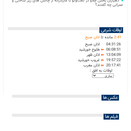
دهیاران بخش چلاو در گفت‌وگو با مازندرانه از چالش های زیر ساختی و
عمرانی چه گفتند؟
اوقات شرعی
41
:
2
مانده تا
اذان صبح
04:31:26
اذان صبح
06:08:51
طلوع خورشید
13:04:09
اذان ظهر
19:57:22
غروب خورشید
20:17:41
اذان مغرب
اوقات به افق :
عکس ها
فیلم ها