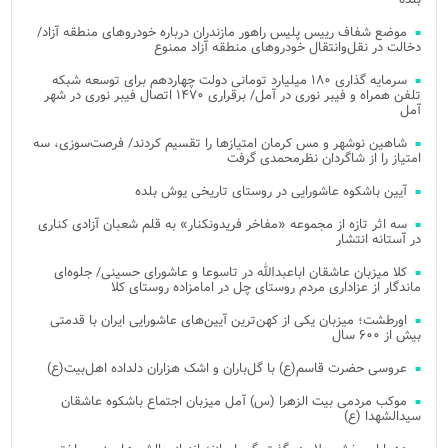
موضع شفاف رییس پلیس راهور مازندران درباره خودروهای منطقه آزاد/
دخالت در نقل‌وانتقال خودروهای منطقه آزاد ممنوع
سرمایه گذاری ۱۸۰ میلیارد تومانی دولت چهاردهم برای توسعه شبکه
تلفن همراه و فیبر نوری در آمل/ برقراری ۱۴۷۰ اتصال فیبر نوری در شهر
آمل
شاهین نوشهر و مس کرمان امتیازها را تقسیم کردند/ فرصت‌سوزی، سه
امتیاز را از شاگردان نظرمحمدی گرفت
آیین باشکوه عاشورایی در روستای تاریخی یوش بلده
سه اثر تازه از مجموعه «مفاخر فریدونکنار» به قلم شعبان آزادی کناری
در آستانه انتشار
کلا میزبان عاشقان اباعبدالله در تاسوعا و عاشورای حسینی/ جلوه‌ای
ماندگار از عزاداری مردم روستای چل در امامزاده روستای کلا
اورطشت؛ میزبان یکی از کهن‌ترین آیین‌های عاشورایی ایران با قدمتی
بیش از ۶۰۰ سال
عروسی حضرت قاسم(ع) با گل‌باران و اشک هزاران دلداده اهل‌بیت(ع)
موکب مردمی بیت‌ الزهرا (س) آمل میزبان اجتماع باشکوه عاشقان
سیدالشهدا (ع)