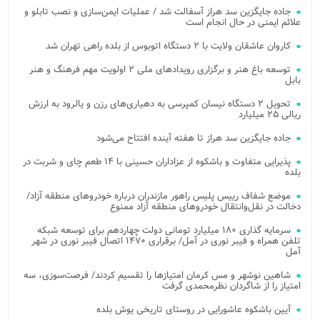
جاده جایگزین سد هراز آسفالت شد / عملیات ایمن‌سازی و نصب تابلو و
علائم ایمنی در حال انجام است
کاروان عاشقان ولایت با ۲ دستگاه اتوبوس از بلده راهی تهران شد
توسعه باغ هنر و برگزاری رویدادهای ملی ۲ اولویت مهم فرهنگ و هنر
بابل
تحویل ۲ دستگاه نیسان کمپرسی به دهیاری‌های رزن و یالرود به ارزش
ریالی ۲۵ میلیارد
جاده جایگزین سد هراز تا هفته آینده افتتاح می‌شود
پذیرایی متفاوت و باشکوه از عزاداران حسینی با ۱۴ طعم چای و شربت در
بلده
موضع شفاف رییس پلیس راهور مازندران درباره خودروهای منطقه آزاد/
دخالت در نقل‌وانتقال خودروهای منطقه آزاد ممنوع
سرمایه گذاری ۱۸۰ میلیارد تومانی دولت چهاردهم برای توسعه شبکه
تلفن همراه و فیبر نوری در آمل/ برقراری ۱۴۷۰ اتصال فیبر نوری در شهر
آمل
شاهین نوشهر و مس کرمان امتیازها را تقسیم کردند/ فرصت‌سوزی، سه
امتیاز را از شاگردان نظرمحمدی گرفت
آیین باشکوه عاشورایی در روستای تاریخی یوش بلده