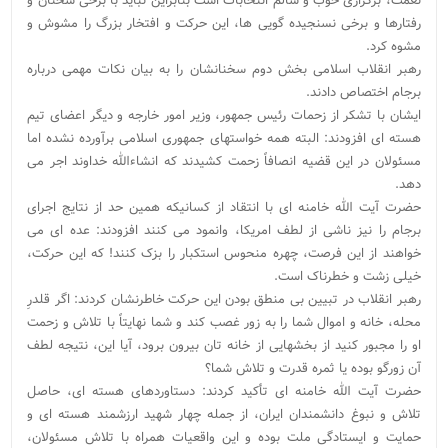
نعمت، برگزاری خوب و سالم انتخابات است بنابراین نباید با برخی سخنان و
رفتارها و برخی نسنجیده گویی ها، این حرکت و افتخار بزرگ را مشوش و
مشوه کرد.
رهبر انقلاب اسلامی بخش دوم سخنانشان را به بیان نکات مهمی درباره
برجام اختصاص دادند.
ایشان با تشکر از زحمات رئیس جمهور، وزیر امور خارجه و دیگر اعضای تیم
هسته ای افزودند: البته همه خواستهای جمهوری اسلامی برآورده نشده اما
مسئولان در این قضیه انصافاً زحمت کشیدند که انشاءالله خداوند اجر می
دهد.
حضرت آیت الله خامنه ای با انتقاد از کسانیکه همین حد از نتایج اجرای
برجام را نیز ناشی از لطف امریکا، وانمود می کنند افزودند: عده ای می
خواهند از این فرصت، چهره منحوس استکبار را بزک کنند! که این حرکت،
خیلی زشت و خطرناک است.
رهبر انقلاب در تبیین بی منطق بودن این حرکت خاطرنشان کردند: اگر قلدرِ
محله، خانه و اموال شما را به زور غصب کند و شما نهایتاً با تلاش و زحمت
او را مجبور کنید از بخشهایی از خانه تان بیرون برود، آیا این، نتیجه لطف
آن زورگو بوده یا ثمره قدرت و تلاش شما؟
حضرت آیت الله خامنه ای تأکید کردند: دستاوردهای هسته ای، حاصل
تلاش و نبوغ دانشمندان ایران، از جمله چهار شهید ارزشمند هسته ای و
حمایت و ایستادگی ملت بوده و این واقعیات همراه با تلاش مسئولان،