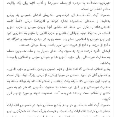
«برخورد صادقانه با مردم» از جمله معیارها و آداب لازم برای یک رقابت
سالم انتخاباتی است.
حضرت آیت الله خامنه ای درخصوص تشویش اذهان عمومی به برخی
رفتارها و سخنان نسنجیده اشاره کردند و افزودند: برخی دائماً کلمه
«تندروها» را تکرار می کنند که منظور آنها جریان مومن و حزب اللهی
است، در حالیکه نباید جوانان انقلابی و حزب اللهی را متهم به تندروی کرد
زیرا این جوانان با اخلاصِی تمام و با همه وجود در میدان حاضرند و هرگاه که
دفاع از مرزها و دفاع از هویت ملی لازم باشد، وسط میدان هستند.
ایشان تأکید کردند: نباید به صرف یک اتفاق بسیار بد و غلط همچون حمله
به سفارت عربستان، پای حزب اللهی ها و جوانان مؤمن و انقلابی را وسط
بکشند.
رهبر انقلاب اسلامی گفتند: عقل و فهم همین جوانان انقلابی و حزب اللهی،
و تحلیل آنان در مورد مسائل در موارد زیادی، از برخی بزرگ ترها بهتر است
و نباید این جوانانی که سینه چاک انقلاب و اسلام هستند به بهانه حمله به
سفارت عربستان و یا قبل تر، حمله به سفارت انگلیس که هر دو به ضرر
کشور و اسلام است و بنده هم بدم آمد، تضعیف شوند و مورد تهاجم قرار
گیرند.
حضرت آیت الله خامنه ای در جمع بندی سخنان خود در خصوص انتخابات
خاطرنشان کردند: انتخابات یک نعمت و فرصت بزرگ است که شکرگزاری این