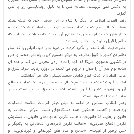
به دشمن نمی فروشند، مصالح ملی را به دلیل رودربایستی زیر پا نمی
گذارند.
رهبر انقلاب اسلامی بار دیگر با اشاره به این سخنان خود که گفته بودند
«حتی کسانی هم که با نظام مسئله دارند در انتخابات شرکت کنند»
خاطرنشان کردند: این سخن به معنای آن نیست که بخواهند کسانی که
نظام را قبول ندارند به مجلس بفرستند.
حضرت آیت الله خامنه ای تأکید کردند: در هیچ جای دنیا، افرادی را که اصل
نظام آن کشور را قبول ندارند، به مراکز تصمیم گیری راه نمی دهند و حتی
در کشوری همچون امریکا که خود را نماد آزادی معرفی می کند و عده ای
ساده لوح هم آن را قبول و ترویج می کنند، در دوران رقابت بلوک شرق و
غرب، افراد را با اندک اتهامِ گرایش سوسیالیستی، کنار می گذاشتند.
ایشان افزودند: اینکه مقید باشیم کسانی به مجلس بروند که نظام و مصالح
آن و ارزشهای کشور را قبول داشته باشند، یک حق عمومی است که در
سلامت انتخابات مؤثر است.
رهبر انقلاب اسلامی در ادامه به بیان دیگر الزامات سلامت انتخابات
پرداختند و گفتند: «تمکین همه دستگاههای دست اندرکار انتخابات به
قانون و رعایت مُرّ قانون»، «اهانت نکردن به نهادهای قانونی»، «مشوش
نکردن اذهان عمومی»، «اهانت نکردن نامزدهای انتخاباتی به یکدیگر و
حتی پرهیز از غیبت»، «ندادنِ و عده های غیرعملی و غیرقانونی»، و