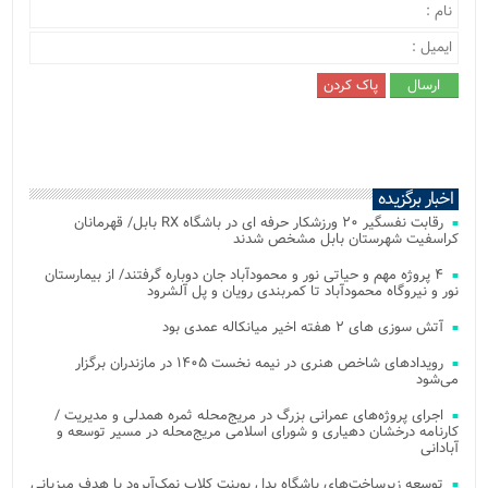
اخبار برگزیده
رقابت نفسگیر ۲۰ ورزشکار حرفه ای در باشگاه RX بابل/ قهرمانان
کراسفیت شهرستان بابل مشخص شدند
۴ پروژه مهم و حیاتی نور و محمودآباد جان دوباره گرفتند/ از بیمارستان
نور و نیروگاه محمودآباد تا کمربندی رویان و پل آلشرود
آتش‌ سوزی‌ های ۲ هفته اخیر میانکاله عمدی بود
رویدادهای شاخص هنری در نیمه نخست ۱۴۰۵ در مازندران برگزار
می‌شود
اجرای پروژه‌های عمرانی بزرگ در مریج‌محله ثمره همدلی و مدیریت /
کارنامه درخشان دهیاری و شورای اسلامی مریج‌محله در مسیر توسعه و
آبادانی
توسعه زیرساخت‌های باشگاه پدل پوینت کلاب نمک‌آبرود با هدف میزبانی