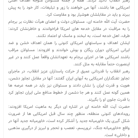
رهبر انقلاب تأکید کردند: همه از جمله مسئولان متوجه اهداف اصلی
امریکایی ها باشند، آنها می خواهند با زور و تبلیغات، کار خود را به پیش
ببرند و باید در مقابلشان هوشیار بود و مقاومت کرد.
حضرت آیت الله خامنه ای، مسئولان دولت و اعضای هیأت نظارت بر برجام
را به مراقبت در مقابل خدعه های امریکا فراخواندند و خاطرنشان کردند:
طرف، اهل خدعه است، به لبخند و ماسک او اعتماد نکنند.
ایشان اهداف و سیاستهای امریکای کنونی را همان اهداف خشن و ضد
ایرانی امریکای دوران ریگان و بوش خواندند و افزودند: مسئولان مراقب
باشند امریکایی ها در اجرای برجام به تعهداتشان واقعاً عمل کنند و در غیر
اینصورت حتماً مقابله به مثل کنند.
رهبر انقلاب با قدردانی عمیق از حرکت پاسداران عزیز انقلاب، در ماجرای
تجاوز تفنگداران امریکایی به آبهای ایران گفتند: آنها در مقابل تجاوز دشمن،
هویت و قدرت ایران را نشان دادند و مسئولان نیز باید در همه عرصه ها
همین گونه عمل کنند و هر جا دشمن از خطوط منافع ملی ایران تجاوز کرد
با قدرت جلوی او را بگیرند.
حضرت آیت الله خامنه ای در اشاره ای دیگر به ماهیت امریکا افزودند:
رویدادهای کنونی منطقه، منظورِ چند سال قبل امریکایی ها از ضرورت
شکل گیری یک خاورمیانه جدید را آشکار کرده است، خاورمیانه جدید آنها در
واقع «خاورمیانه جنگ، تروریسم، تعصب و تحجر و لبریز از درگیری مذهبی
و داخلی» است.