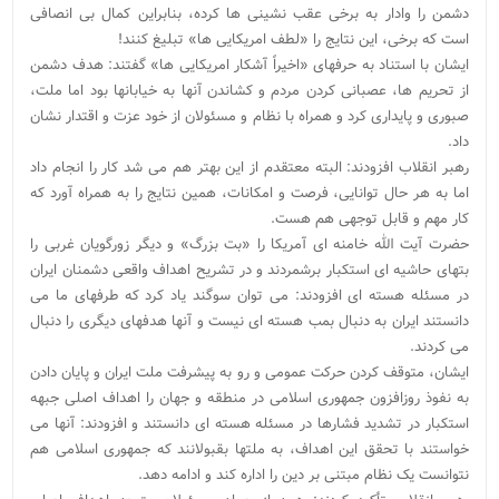
دشمن را وادار به برخی عقب نشینی ها کرده، بنابراین کمال بی انصافی
است که برخی، این نتایج را «لطف امریکایی ها» تبلیغ کنند!
ایشان با استناد به حرفهای «اخیراً آشکار امریکایی ها» گفتند: هدف دشمن
از تحریم ها، عصبانی کردن مردم و کشاندن آنها به خیابانها بود اما ملت،
صبوری و پایداری کرد و همراه با نظام و مسئولان از خود عزت و اقتدار نشان
داد.
رهبر انقلاب افزودند: البته معتقدم از این بهتر هم می شد کار را انجام داد
اما به هر حال توانایی، فرصت و امکانات، همین نتایج را به همراه آورد که
کار مهم و قابل توجهی هم هست.
حضرت آیت الله خامنه ای آمریکا را «بت بزرگ» و دیگر زورگویان غربی را
بتهای حاشیه ای استکبار برشمردند و در تشریح اهداف واقعی دشمنان ایران
در مسئله هسته ای افزودند: می توان سوگند یاد کرد که طرفهای ما می
دانستند ایران به دنبال بمب هسته ای نیست و آنها هدفهای دیگری را دنبال
می کردند.
ایشان، متوقف کردن حرکت عمومی و رو به پیشرفت ملت ایران و پایان دادن
به نفوذ روزافزون جمهوری اسلامی در منطقه و جهان را اهداف اصلی جبهه
استکبار در تشدید فشارها در مسئله هسته ای دانستند و افزودند: آنها می
خواستند با تحقق این اهداف، به ملتها بقبولانند که جمهوری اسلامی هم
نتوانست یک نظام مبتنی بر دین را اداره کند و ادامه دهد.