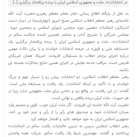
در انتخابات»، ملت و جمهوری اسلامی ایران را برنده پرافتخار برگزاری […]
به نقل از پایگاه اطلاع رسانی دفتر مقام معظم رهبری،حضرت آیت الله
خامنه‌ای رهبر معظم انقلاب اسلامی صبح امروز (چهارشنبه) در دیدار دست
اندرکاران انتخابات دهمین دوره مجلس شورای اسلامی و پنجمین دوره
مجلس خبرگان با تشریح آداب و عناصر تضمین کننده «رقابت سالم در
انتخابات»، ملت و جمهوری اسلامی ایران را برنده پرافتخار برگزاری یک
«مسابقه ملی و قوی» در عرصه انتخابات خواندند و با بیان نکات مهمی
درباره اجرای برجام خطاب به مسئولان افزودند: امریکا، همان امریکای
قدیمی است، مراقب خدعه هایش در اجرای همین نتایج مذاکرات هسته ای
باشید.
رهبر معظم انقلاب اسلامی، دو انتخابات پیش رو را بسیار مهم و بزرگ
خواندند و با تأکید بر اینکه انتخابات، یک رقابت و مسابقه ملی است،
گفتند: در این رقابت، در واقع برد و باختی برای ملت مفهومی ندارد زیرا در
هر صورت، ملت ایران برنده واقعی و نهایی است.
حضرت آیت الله خامنه ای افزودند: اگر ملت ایران خوب، قوی و مصمم وارد
میدان انتخابات شود و صندوق های رأی را از رأی و عزم خود پر کند،
جمهوری اسلامی ایران به خود خواهد بالید و افتخار خواهد کرد.
رهبر انقلاب اسلامی سپس به تبیین «الزامات رقابت سالم در انتخابات»
پرداختند و گفتند: مهمترین شرط یک رقابت سالم، شرکت همه واجدان