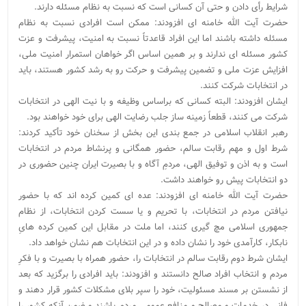
شرایط رأی دادن و حتی آن کسانی است که نسبت به نظام مسئله دارند.
حضرت آیت الله خامنه ای افزودند: ممکن است افرادی نسبت به نظام
مسئله داشته باشند اما این افراد قاعدتاً نسبت به امنیت، پیشرفت و عزت
کشور مسئله ای ندارند و بر همین اساس اگر خواهان استمرار امنیت ملی،
افزایش عزت ملی و تضمین پیشرفت و حرکت رو به رشد کشور هستند، باید
در انتخابات شرکت کنند.
ایشان افزودند: البته کسانی که براساس وظیفه و با نیت الهی در انتخابات
شرکت می کنند، قطعاً زمینه ساز جلب رضایت الهی برای خود خواهند بود.
رهبر انقلاب اسلامی در جمع بندی این بخش از سخنان خود تأکید کردند:
شرط اول و مهم رقابت سالم، حضور همگانی و پرنشاط مردم در انتخابات
است و به اذن و توفیق الهی، مردمِ آگاه و با بصیرت ایران چنین حضوری در
دو انتخابات پیش رو خواهند داشت.
حضرت آیت الله خامنه ای افزودند: عده ای کمین کرده اند که با حضور
نیافتن مردم در انتخابات، با تحریم و یا سست کردن انتخابات، از نظام
جمهوری اسلامی مچ گیری کنند، اما ملت در مقابل این کمین کرده هایِ
نابکار، کارآمدی خود را نشان داده و در این انتخابات هم نشان خواهد داد.
ایشان شرط دوم رقابت سالم در انتخابات را، حضور همراه با بصیرت و با فکرِ
مردم و انتخاب افراد صالح دانستند و افزودند: باید افرادی را برگزید که بعد
از نشستن بر مسند مسئولیت، خود را سپر بلای مشکلات کشور قرار دهند و
فانی در خدمات و مصالح و منافع عمومی مردم باشند و ضمن آنکه کشور را