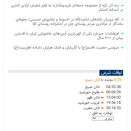
سه اثر تازه از مجموعه «مفاخر فریدونکنار» به قلم شعبان آزادی کناری
در آستانه انتشار
کلا میزبان عاشقان اباعبدالله در تاسوعا و عاشورای حسینی/ جلوه‌ای
ماندگار از عزاداری مردم روستای چل در امامزاده روستای کلا
اورطشت؛ میزبان یکی از کهن‌ترین آیین‌های عاشورایی ایران با قدمتی
بیش از ۶۰۰ سال
عروسی حضرت قاسم(ع) با گل‌باران و اشک هزاران دلداده اهل‌بیت(ع)
اوقات شرعی
25
:
0
مانده تا
اذان صبح
04:32:38
اذان صبح
06:09:39
طلوع خورشید
13:04:02
اذان ظهر
19:56:18
غروب خورشید
20:16:33
اذان مغرب
اوقات به افق :