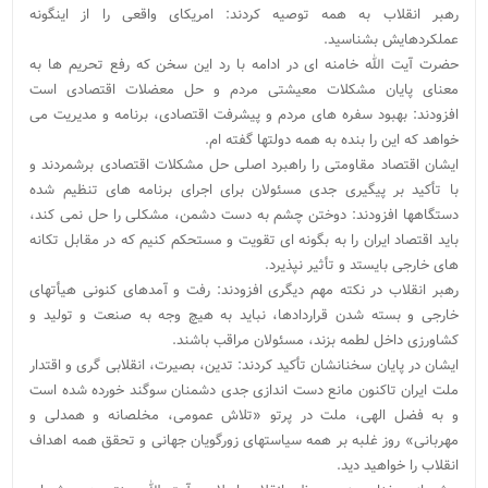
رهبر انقلاب به همه توصیه کردند: امریکای واقعی را از اینگونه
عملکردهایش بشناسید.
حضرت آیت الله خامنه ای در ادامه با رد این سخن که رفع تحریم ها به
معنای پایان مشکلات معیشتی مردم و حل معضلات اقتصادی است
افزودند: بهبود سفره های مردم و پیشرفت اقتصادی، برنامه و مدیریت می
خواهد که این را بنده به همه دولتها گفته ام.
ایشان اقتصاد مقاومتی را راهبرد اصلی حل مشکلات اقتصادی برشمردند و
با تأکید بر پیگیری جدی مسئولان برای اجرای برنامه های تنظیم شده
دستگاهها افزودند: دوختن چشم به دست دشمن، مشکلی را حل نمی کند،
باید اقتصاد ایران را به بگونه ای تقویت و مستحکم کنیم که در مقابل تکانه
های خارجی بایستد و تأثیر نپذیرد.
رهبر انقلاب در نکته مهم دیگری افزودند: رفت و آمدهای کنونی هیأتهای
خارجی و بسته شدن قراردادها، نباید به هیچ وجه به صنعت و تولید و
کشاورزی داخل لطمه بزند، مسئولان مراقب باشند.
ایشان در پایان سخنانشان تأکید کردند: تدین، بصیرت، انقلابی گری و اقتدار
ملت ایران تاکنون مانع دست اندازی جدی دشمنان سوگند خورده شده است
و به فضل الهی، ملت در پرتو «تلاش عمومی، مخلصانه و همدلی و
مهربانی» روز غلبه بر همه سیاستهای زورگویان جهانی و تحقق همه اهداف
انقلاب را خواهید دید.