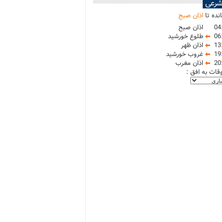
شرعی
نده تا
اذان صبح
04
اذان صبح
06
طلوع خورشید
13
اذان ظهر
19
غروب خورشید
20
اذان مغرب
وقات به افق :