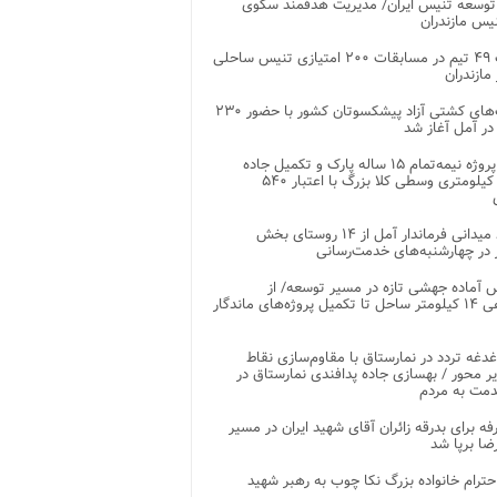
توسعه تنیس ایران/ مدیریت هدفمند سکوی
یس مازندران
رقابت ۴۹ تیم در مسابقات ۲۰۰ امتیازی تنیس ساحلی
مازندران
رقابت‌های کشتی آزاد پیشکسوتان کشور با حضور ۲۳۰
در آمل آغاز شد
پایان پروژه نیمه‌تمام ۱۵ ساله پارک و تکمیل جاده
اصلی ۲ کیلومتری وسطی کلا بزرگ با اعتبار ۵۴۰
بازدید میدانی فرماندار آمل از ۱۴ روستای بخش
در چهارشنبه‌های خدمت‌رسانی
 آماده جهشی تازه در مسیر توسعه/ از
ساماندهی ۱۴ کیلومتر ساحل تا تکمیل پروژه‌های ماندگار
غدغه تردد در نمارستاق با مقاوم‌سازی نقاط
ر محور / بهسازی جاده پدافندی نمارستاق در
مت به مردم
غرفه برای بدرقه زائران آقای شهید ایران در مسیر
ضا برپا شد
احترام خانواده بزرگ نکا چوب به رهبر شهید