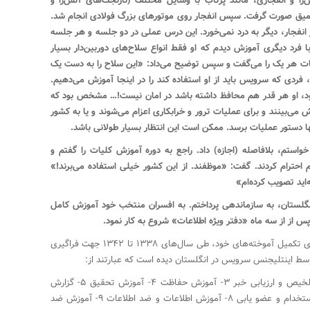
زا و انفجاری، مانند پرتاب با وسایل مختلف (نارنجک‌های آتش‌زا و
میق صورت گرفت. سپس انفجار روی موتورهای بزرگ فولادی انجام شد.
انفجار، دیگر به درد نمی‌خورد. این درس عملی در دو جلسه و هر جلسه
فرد دیگری آموزش دیدم که او فقط انواع سلاح‌های دوربین‌دار بسیار
صیات هر یک را می‌گفت و سپس توضیح می‌داد: «این سلاح را به دست یک
م، فردی که سرویس باید از او استفاده کند را در اینجا آموزش می‌دهیم.
، او هر قدر هم محافظ داشته باشد در امان نیست!… مشخص بود که
ش می‌بینند و برای عملیات ترور و خرابکاری اعزام می‌شوند و یا به کشور
نها دستور عملیات برسد. ممکن است این انتظار بسیار طولانی باشد.
استم، بلافاصله (اجازه) داد. راجع به دوره آموزش کلیات را گفتم و
 احترام کردند. گفت: «موظفند. از این کشور خیلی استفاده می‌برند!»
ید تصویب کرده‌ام»
انگلستان، به سازماندهی پرداختم. به افسران منتخب خود آموزش کامل
س از از سه ماه «دفتر ویژه اطلاعات» شروع به کار نمود.
پس از آن فردوست بنا به دعوت انگلیسی‌ها و برای تکمیل آموخته‌های خود، طی سال‌های ۱۳۳۸ تا ۱۳۴۲ جهت فراگیری
ط اینتلیجنس سرویس در انگلستان دیده است که عبارتند از:
۱- آموزش سازماندهی «دفتر ویژه» ۲- آموزش تلخیص و ارزیابی خبر ۳- آموزش حفاظت ۴- آموزش تحقیق ۵- گزارش
نویسی ۶- آموزش شبکه‌های پنهانی ۷- آموزش استخدام و عضو یابی ۸- آموزش اطلاعات و ضد اطلاعات ۹- آموزش ضد