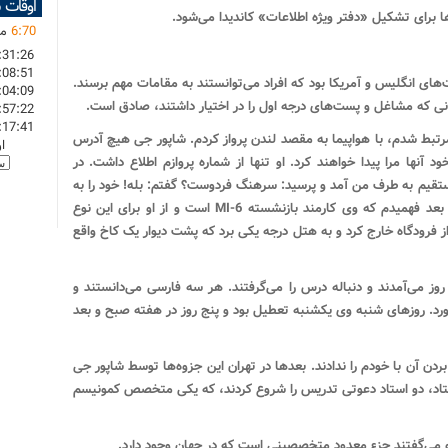
اوقات 
رای تشکیل «دفتر ویژه اطلاعات» کاندیدا می‌شود.
70
:
6
ما
:31:26
:08:51
ای انگلیس و آمریکا بود که افراد می‌توانستند به مقامات مهم برسند.
:04:09
انی که مشاغل و پست‌های درجه اول را در اختیار داشتند، صادق است.
:57:22
:17:41
رتبط شدم، با هواپیما به مقصد لندن پرواز کردم. شاپور جی هیچ آدرس
ا
آنها مرا پیدا خواهند کرد. او تنها از شماره پروازم اطلاع داشت. در
تقیم به طرف من آمد و پرسید: سرهنگ فردوست؟ گفتم: بله! خود را به
عنوان میهماندار من در مدت اقامتم معرفی کرد. بعد فهمیدم که وی کارمند بازنشسته MI-6 است و از او برای این نوع
از فرودگاه خارج کرد و به هتل درجه یکی برد که پشت دیوار یک کاخ واقع
 می‌آمدند و دنباله درس را می‌گرفتند. هر سه فارسی می‌دانستند و
رد. روزهای شنبه وی یکشنبه تعطیل بود و پنج روز در هفته صبح و بعد
ردن آن با خودم را ندادند. بعدها در تهران این جزوه‌ها توسط شاپور جی
تاد، دو استاد دعوتی تدریس را شروع کردند، که یکی متخصص کمونیسم
 می‌گفتند جزء معدود متخصصینی است که در جهان وجود دارد.