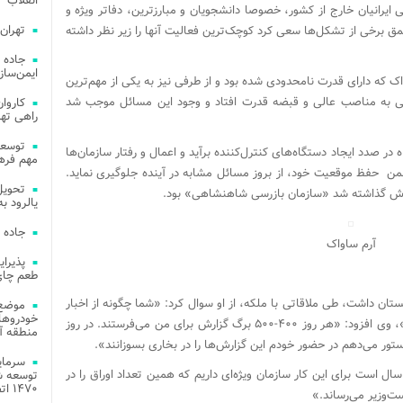
انقلاب
ایرانیان خارج از کشور، خصوصا دانشجویان و مبارزترین، دفاتر ویژه و
تهران
عمق برخی از تشکل‌ها سعی کرد کوچک‌ترین فعالیت آنها را زیر نظر داشته
جاده 
ایمن‌ساز
 که دارای قدرت نامحدودی شده بود و از طرفی نیز به یکی از مهم‌ترین
ابی به مناصب عالی و قبضه قدرت افتاد و وجود این مسائل موجب شد
راهی ته
صدد ایجاد دستگاه‌های کنترل‌کننده برآید و اعمال و رفتار سازمان‌ها
مهم فره
 ضمن حفظ موقعیت خود، از بروز مسائل مشابه در ‌آینده جلوگیری نماید.
ده‌اش گذاشته شد «سازمان بازرسی شاهنشاهی» بود.
یالرود به ار
جاده 
آرم ساواک
طعم چای
ر سفری که به انگلستان داشت، طی ملاقاتی با ملکه، از او سوال کرد: «شما چگونه از اخبار
موضع 
خودروهای
مملکت خود و دنیا به طور روزانه مطلع می‌شوید؟»، وی افزود: «هر روز ۴۰۰-۵۰۰ برگ گزارش برای من می‌فرستند. در روز
منطقه آز
ستور می‌دهم در حضور خودم این گزارش‌ها را در بخاری بسوزانند».
که انگلیس در جواب او می‌گوید: «ما حدود ۷۰ سال است برای این کار سازمان ویژه‌ای داریم که همین تعداد اوراق را در
توسعه شب
۱۴۷۰ اتصال فیبر نوری در شهر آمل
ت‌وزیر می‌رساند.»