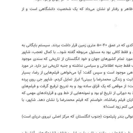
ظاهر و رفتار او نشان می‌داد که یک شخصیت دانشگاهی است و از
«علاوه بر آموزش، در یک از روزها مرا به بایگانی راکدی که در عمق ۴۰-۵۰ متری زمین قرار داشت بردند. سیستم بایگانی به
 و فقط کافی بود به مسئول مربوطه گفته شود… با کمال تعجب، شاپور
 مورد تمام کشورهای جهان و خود انگلستان از تاریخی که سندی موجود
 فقط جنبه اطلاعاتی و سیاسی نداشته و جنبه تاریخی نیز دارد. در مورد
هی موجود است و سپس گفت: آیا می‌خواهی فیلم‌هایی از رضا، بسیار
 و زندگی محمدرضا را ببینی؟ ابراز تمایل کردم. شاپور جی روی پرده
ت؛ از موقعی که یک قزاق ساده بود و به تدریج ترفیع گرفت و فیلم‌های
ه دورانی از تاریخ او بود و نمونه‌هایی از خط وی و قراردادهای مهمی که
یان فیلم رضاشاه، خواستم که فیلم محمدرضا را نشان دهد. شاپور، با
می کنم زود است!»
س شفاهی، مدت ۴۸ ساعت در حوالی بندر پلیثموت (جنوب انگلستان که مرکز اصلی نیروی دریای است)