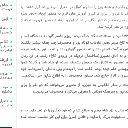
شاهین
بگذرند و همه چیز را تمام و کمال در اختیار آمریکایی‌ها قرار دهند، با
فرصت‌سو
تا فردی را برای فراگیری آموزش‌های لازم به منظور ایجاد «دفتر ویژه
آیین 
نماینده تام‌الاختیار انگلیسی‌ها در ایران، ارتشبد حسین فردوست که از
ع در نظر گرفته شد.
سه اث
شعبان آز
«اردیبهشت سال ۱۳۳۸ بود و استاد دانشگاه جنگ بودم. روزی افسر گارد به دانشگاه آمد و
کلا می
به کاخ مرمر رفتم. ملاقات کوتاه بود و محمدرضا چند جمله بیشتر نگفت:
حسینی/ ج
هرچه گفت انجام بده و نه به من گزارش بده و نه دستور بخواه، هرچه
امامزاده
 به اتاق نصیری(ساختمان نزدیک در ورودی کاخ) رفتم. در آن زمان
اورطش
دیدم نصیری به اتفاق یک سیویل نشسته است، او بلند شد و گفت: «مرا
ایران با قد
نی علم دیده بودم. گفتم شما را دیده‌ام ولی نامتان را نمی‌دانم. خود
عروسی
صیری از اتاق خارج شد. دستور محمدرضا را به اطلاع شاپور جی رساندم…
دلداده ا
شت از سفر انلگیس به تهران، از نصیری می‌خواهد که دو نفر را برای
موکب 
یانپور و سرهنگ موثقی را معرفی می‌کن و محمدرضا می‌پذیرد.»
باشکوه 
دهیار
های زیر
 بیایی، نزد شاه بودم و مطلع شدم که فرد دیگری را در نظر دارد. به او
 مسئولیت بزرگ را ندارند و فلانی (من) برای این کار مناسب است، شاه