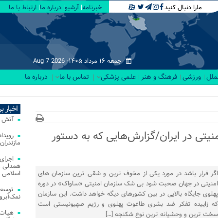
مارا دنبال کنید
خبرنامه
آرشیو
درباره ما
ارتباط با ما
جمعه ۱۶ مرداد ۱۴۰۵-
Aug 7 2026
لملل
ورزشی
فرهنگ و هنر
علمی پزشکی
تماس با ما
درباره ما
ما_
اخبار ب
آتش‌ سوزی‌ های
نیتی در ایران/گزارش‌هایی که به دستور
مازندران
اجرای
همدلی و
اگر قرار باشد در مورد یکی از مخوف ترین و شقی ترین سازمان های
اسلامی م
امنیتی در جهان صحبت شود بی شک سازمان امنیتی «ساواک» در دوره
توسعه
پهلوی جایگاه بالایی در بین کشورهای دیگه خواهد داشت. این سازمان
نمک‌آبرو
که زاییده تفکر ضد بشری طاغوت پهلوی و رژیم صهیونیستی است
هیات 
سخت ترین و وحشیانه ترین نوع شکنجه […]