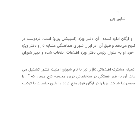
شاپور جی
 انگلستان مرکز اطلاعاتی کشور همان «J.I.C» و ارگان اداره کننده آن دفتر ویژه (اسپیشل بورو) است. فردوست در
بازگشت به ایران سیستم فوق را برای محمدرضا توضیح می‌دهد و طبق آن در ایران شورای هماهنگی مشابه jic و دفتر ویژه
خود او به عنوان رئیس دفتر ویژه اطلاعات انتخاب شده و دبیر شورای
فردوست طبق الگوی انگلیس، ظاهرا ارگان مشابه کمیته مشترک اطلاعاتی jic را نیز با نام شورای امنیت کشور تشکیل می
ت آن به طور هفتگی در ساختمانی درون محوطه کاخ مرمر، که آن را
حمدرضا شرکت وزرا را در ارگان فوق منع کرده و اولین جلسات با ترکیب