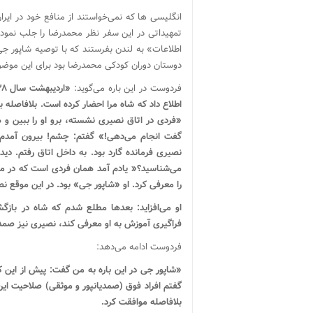
انگلیسی ها که نمی‌خواستند از منافع خود در ایران 
تمهیداتی در این سفر نظر محمدرضا را جلب نمودند 
اطلاعات» به لندن بفرستند که با توصیه شاپور جی 
دوستان دوران کودکی محمدرضا بود برای این موضو
فردوست در این باره می‌گوید:
اطلاع داد که شاه مرا احضار کرده است. بلافاصله 
«فردی در اتاق نصیری نشسته، برو او را ببین و 
گفت انجام می‌دهی!» گفتم: چشم! بیرون آمدم و
نصیری فرمانده گارد بود. به داخل اتاق رفتم. 
می‌شناسید؟« یادم آمد همان فردی است که در میهما
را معرفی کرد. او «شاپور جی» بود. در این موقع ن
او می‌افزاید: بعدها مطلع شدم که شاه در بازگ
فراگیری آموزش به او معرفی کند، نصیری نیز صمد
فردوست ادامه می‌دهد:
«شاپور جی در این باره به من گفت: پیش از این که
گفتم افراد فوق (صمدیانپور و موثقی) صلاحیت این
بلافاصله موافقت کرد.