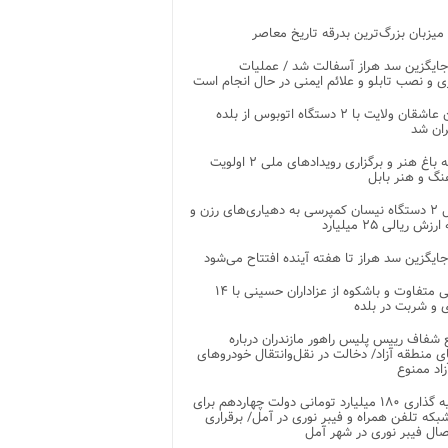
 میزبان بزرگ‌ترین بدرقه تاریخ معاصر
جایگزین سد هراز آسفالت شد / عملیات
ی و نصب تابلو و علائم ایمنی در حال انجام است
کاروان عاشقان ولایت با ۲ دستگاه اتوبوس از بلده
ران شد
توسعه باغ هنر و برگزاری رویدادهای ملی ۲ اولویت
نگ و هنر بابل
تحویل ۲ دستگاه نیسان کمپرسی به دهیاری‌های رزن و
زش ریالی ۲۵ میلیارد
جایگزین سد هراز تا هفته آینده افتتاح می‌شود
پذیرایی متفاوت و باشکوه از عزاداران حسینی با ۱۴
 و شربت در بلده
شفاف رییس پلیس راهور مازندران درباره
 منطقه آزاد/ دخالت در نقل‌وانتقال خودروهای
اد ممنوع
سرمایه گذاری ۱۸۰ میلیارد تومانی دولت چهاردهم برای
که تلفن همراه و فیبر نوری در آمل/ برقراری