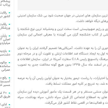
پیشگام 
پرتاب تن
ی ترین سازمان های امنیتی در جهان صحبت شود بی شک سازمان امنیتی
کشور در 
ورهای دیگه خواهد داشت.
ورزشکار 
وی و رژیم صهیونیستی است سخت ترین و وحشیانه ترین نوع شکنجه را
خشی از کتاب «شکنجه گران می گویند» با معرفی اجمالی این سازمان
میلیاردی
۲۸ مرداد ۱۳۳۲ که C.I.A نقش محوری آن را به عهده داشت، آمریکایی‌ها تصمیم گرفتند ایران را به عنوان
ه اول به ایجاد دستگاه ضد اطلاعات ارتش و تقویت آن و در مرحله دوم
دشت‌سر 
به وسیله ده نفر از مستشاران خود به سرپرستی سرهنگ یاتسویچ رئیس C.I.A سفارت آمریکا در ایران، سازمان اطلاعات و
چالوس
امنیت کشور (ساواک) را بنیان نهاده که قانون آن در اسفند ماه سال ۱۳۳۵ بدون هیچ گونه مخالفت جدی به تصویب
عمرانی
رفع د
ون و یک دنیا اختیارات، با ریاست تیمور بختیار به عنوان اولین رئیس آن پا به عرصه
آسیب‌پذی
ده شد، به تدریج بر کلیه امور مملکت تسلط یافت.
مسیر خد
 عنوان منشی مستقر و در هر قسمت یک مامور آموزش دیده این سازمان
۲۰ 
طریق الر
های به اصطلاح اجتماعی (از قبیل سپاه دانش، سپاه بهداشت، سپاه
ات و فعالیت‌ها در اقصی نقاط کشور قرار می‌گرفت.
ادای 