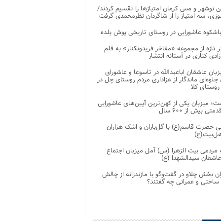
 نوشهر و مس کرمان امتیازها را تقسیم کردند/
زی، سه امتیاز را از شاگردان نظرمحمدی گرفت
باشکوه عاشورایی در روستای تاریخی یوش بلده
ر تازه از مجموعه «مفاخر فریدونکنار» به قلم
ادی کناری در آستانه انتشار
زبان عاشقان اباعبدالله در تاسوعا و عاشورای
لوه‌ای ماندگار از عزاداری مردم روستای چل در
 روستای کلا
ت؛ میزبان یکی از کهن‌ترین آیین‌های عاشورایی
متی بیش از ۶۰۰ سال
 حضرت قاسم(ع) با گل‌باران و اشک هزاران
هل‌بیت(ع)
مردمی بیت‌ الزهرا (س) آمل میزبان اجتماع
عاشقان سیدالشهدا (ع)
ان بخش چلاو در گفت‌وگو با مازندرانه از چالش
 ساختی و عمرانی چه گفتند؟