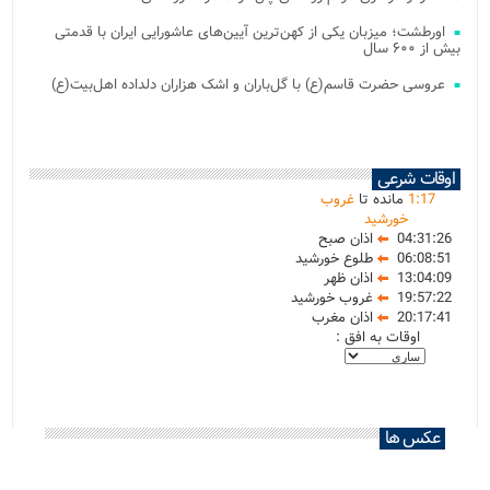
اورطشت؛ میزبان یکی از کهن‌ترین آیین‌های عاشورایی ایران با قدمتی
بیش از ۶۰۰ سال
عروسی حضرت قاسم(ع) با گل‌باران و اشک هزاران دلداده اهل‌بیت(ع)
اوقات شرعی
17
:
1
مانده تا
غروب
خورشید
04:31:26
اذان صبح
06:08:51
طلوع خورشید
13:04:09
اذان ظهر
19:57:22
غروب خورشید
20:17:41
اذان مغرب
اوقات به افق :
عکس ها