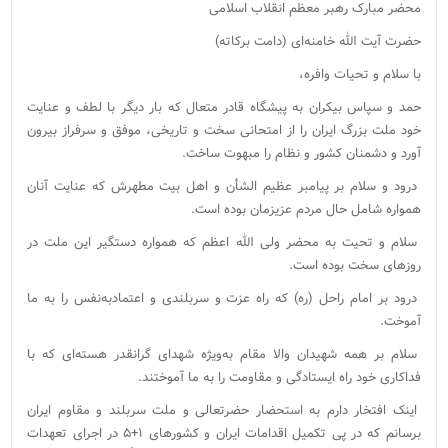
محضر مبارک رهبر معظم انقلاب اسلامی
حضرت آیت‌ الله خامنه‌ای (دامت برکاته)
با سلام و تحیات وافره،
حمد و سپاس بیکران به پیشگاه قادر متعال که بار دیگر با لطف و عنایت
خود ملت بزرگ ایران را از امتحانی سخت و تاریخی، موفق و سرفراز بیرون
آورد و دشمنان کشور و نظام را مبهوت ساخت.
درود و سلام بر پیامبر عظیم الشأن و اهل بیت مطهرش که عنایت آنان
همواره شامل حال مردم عزیزمان بوده است.
سلام و تحیت به محضر ولی الله اعظم که همواره دستگیر این ملت در
روزهای سخت بوده است.
درود بر امام راحل (ره) که راه عزت و سربلندی و اعتمادبه‌نفس را به ما
آموخت.
سلام بر همه شهیدان والا مقام به‌ویژه شهدای گرانقدر هسته‌ای که با
فداکاری خود راه ایستادگی و مقاومت را به‌‌ ما آموختند.
اینک افتخار دارم به‌ استحضار حضرتعالی و ملت سربلند و مقاوم ایران
برسانم که در پی تکمیل اقدامات ایران و کشورهای ۱+۵ در اجرای تعهدات