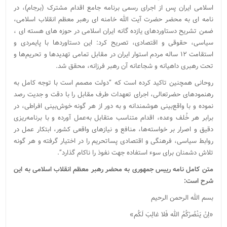
اسلامی ایران پس از اجرای رسمی برنامه جامع اقدام مشترک (برجام)، در
نامه ای به محضر حضرت آیت الله خامنه ای رهبر معظم انقلاب اسلامی،
ضمن تشریح دستاوردهای یازده گانه ایران اسلامی در حوزه های هسته ای ،
سیاسی، حقوقی و اقتصادی، تصریح کرد: این دستاوردها با پایمردی و
استقامت ۱۲ ساله مردم استوار ایران در مقابل تمامی تهدیدها و تحریم‌ها و
تحت رهبری داهیانه و شجاعانه آن رهبر فرزانه، محقق شد.
روحانی همچنین تاکید کرده است که “دولت مصمم است با توجه کامل به
رهنمودهای حضرتعالی، اجرای تعهدات طرف مقابل را با دقت و جدیت رصد
نموده و با واقع‌بینی هوشمندانه و به دور از هر گونه خوش‌بینی افراطی، در
برابر هر خُلف وعده، اقدام متناسب متقابل به‌عمل آورده و با برنامه‌ریزی
دقیق و اصرار بر خواسته‌ها، منافع و نیازهای واقعی کشور، ابتکار عمل در
روابط سیاسی، فرهنگی و اقتصادی پساتحریم را در اختیار گرفته و هر گونه
تلاش دشمنان برای سوء استفاده جهت نفوذ را ناکام گذارد”.
متن کامل نامه رییس جمهوری به محضر رهبر معظم انقلاب اسلامی به این
شرح است:
بسم الله الرحمن الرحیم
«اِنْ یَنْصُرْکُمُ الله فَلا غالِبَ لَکُم»