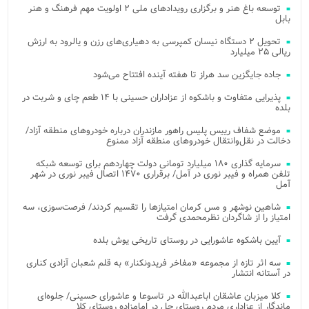
توسعه باغ هنر و برگزاری رویدادهای ملی ۲ اولویت مهم فرهنگ و هنر
بابل
تحویل ۲ دستگاه نیسان کمپرسی به دهیاری‌های رزن و یالرود به ارزش
ریالی ۲۵ میلیارد
جاده جایگزین سد هراز تا هفته آینده افتتاح می‌شود
پذیرایی متفاوت و باشکوه از عزاداران حسینی با ۱۴ طعم چای و شربت در
بلده
موضع شفاف رییس پلیس راهور مازندران درباره خودروهای منطقه آزاد/
دخالت در نقل‌وانتقال خودروهای منطقه آزاد ممنوع
سرمایه گذاری ۱۸۰ میلیارد تومانی دولت چهاردهم برای توسعه شبکه
تلفن همراه و فیبر نوری در آمل/ برقراری ۱۴۷۰ اتصال فیبر نوری در شهر
آمل
شاهین نوشهر و مس کرمان امتیازها را تقسیم کردند/ فرصت‌سوزی، سه
امتیاز را از شاگردان نظرمحمدی گرفت
آیین باشکوه عاشورایی در روستای تاریخی یوش بلده
سه اثر تازه از مجموعه «مفاخر فریدونکنار» به قلم شعبان آزادی کناری
در آستانه انتشار
کلا میزبان عاشقان اباعبدالله در تاسوعا و عاشورای حسینی/ جلوه‌ای
ماندگار از عزاداری مردم روستای چل در امامزاده روستای کلا