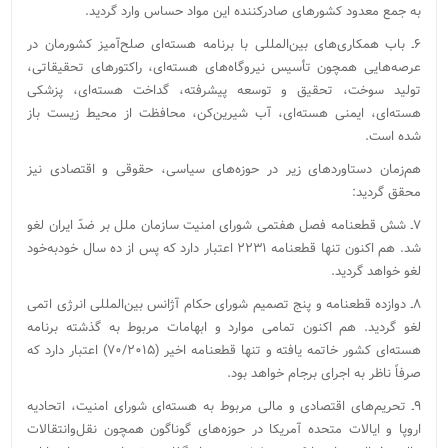
به جمع معدود کشورهای صادرکننده این مواد حساس وارد گردید.
۶ـ باب همکاری‌های بین‌المللی با برنامه هسته‌ای صلح‌آمیز کشورمان در
عرصه‌هایی همچون تأسیس نیروگاه‌های هسته‌ای، راکتورهای تحقیقاتی،
تولید سوخت، تحقیق و توسعه پیشرفته، گداخت هسته‌ای، پزشکی
هسته‌ای، ایمنی هسته‌ای، آب شیرین‌کن، محافظت از محیط زیست باز
شده است.
هم‌زمان دستاوردهای زیر در حوزه‌های سیاسی، حقوقی و اقتصادی نیز
محقق گردید:
۷ـ شش قطعنامه فصل هفتمی شورای امنیت سازمان ملل بر ضدّ ایران لغو
شد. هم اکنون تنها قطعنامه ۲۲۳۱ اعتبار دارد که پس از ده سال خودبه‌خود
لغو خواهد گردید.
۸ـ دوازده قطعنامه و پنج تصمیم شورای حکام آژانس بین‌المللی انرژی اتمی
لغو گردید. هم اکنون تمامی موارد و ابهامات مربوط به گذشته برنامه
هسته‌ای کشور خاتمه یافته و تنها قطعنامه اخیر (۷۰/۲۰۱۵) اعتبار دارد که
صرفاً ناظر به اجرای برجام خواهد بود.
۹ـ تحریم‌های اقتصادی و مالی مربوط به هسته‌ای شورای امنیت، اتحادیه
اروپا و ایالات متحده آمریکا در حوزه‌های گوناگون همچون نقل‌وانتقالات