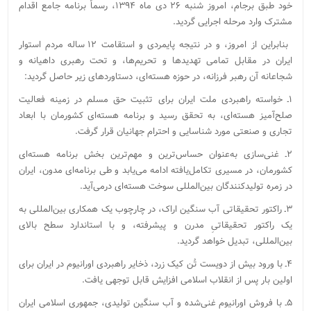
خود طبق برجام، امروز شنبه ۲۶ دی ماه ۱۳۹۴، رسماً برنامه جامع اقدام
مشترک وارد مرحله اجرایی گردید.
بنابراین از امروز، و در نتیجه پایمردی و استقامت ۱۲ ساله مردم استوار
ایران در مقابل تمامی تهدیدها و تحریم‌ها، و تحت رهبری داهیانه و
شجاعانه آن رهبر فرزانه، در حوزه هسته‌ای، دستاوردهای زیر حاصل گردید:
۱ـ خواسته راهبردی ملت ایران برای تثبیت حق مسلم در زمینه فعالیت
‌صلح‌آمیز هسته‌ای، به تحقق رسید و برنامه هسته‌ای کشورمان با ابعاد
تجاری و صنعتی مورد شناسایی و احترام جهانیان قرار گرفت.
۲ـ غنی‌سازی به‌عنوان حساس‌ترین و مهم‌ترین بخش برنامه هسته‌ای
کشورمان، در مسیری تکامل‌یافته ادامه می‌یابد و طی برنامه‌ای مدون، ایران
در زمره تولیدکنندگان بین‌المللی سوخت هسته‌ای درمی‌آید.
۳ـ راکتور تحقیقاتی آب سنگین اراک، در چارچوب یک همکاری بین‌المللی به
یک راکتور تحقیقاتیِ مدرن و پیشرفته، و با استاندارد سطح‌ بالای
بین‌المللی، تبدیل خواهد گردید.
۴ـ با ورود بیش از دویست تُن کیک زرد، ذخایر راهبردی اورانیوم در ایران برای
اولین بار پس از انقلاب اسلامی افزایش قابل توجهی یافت.
۵ـ با فروش اورانیوم غنی‌شده و آب سنگین تولیدی، جمهوری اسلامی ایران