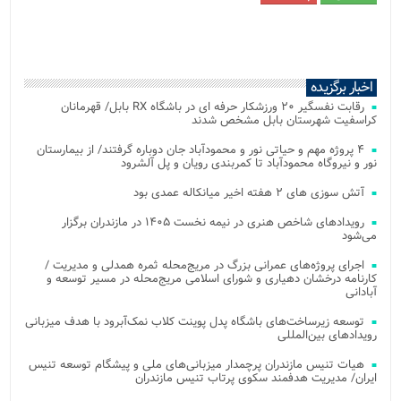
اخبار برگزیده
رقابت نفسگیر ۲۰ ورزشکار حرفه ای در باشگاه RX بابل/ قهرمانان
کراسفیت شهرستان بابل مشخص شدند
۴ پروژه مهم و حیاتی نور و محمودآباد جان دوباره گرفتند/ از بیمارستان
نور و نیروگاه محمودآباد تا کمربندی رویان و پل آلشرود
آتش‌ سوزی‌ های ۲ هفته اخیر میانکاله عمدی بود
رویدادهای شاخص هنری در نیمه نخست ۱۴۰۵ در مازندران برگزار
می‌شود
اجرای پروژه‌های عمرانی بزرگ در مریج‌محله ثمره همدلی و مدیریت /
کارنامه درخشان دهیاری و شورای اسلامی مریج‌محله در مسیر توسعه و
آبادانی
توسعه زیرساخت‌های باشگاه پدل پوینت کلاب نمک‌آبرود با هدف میزبانی
رویدادهای بین‌المللی
هیات تنیس مازندران پرچمدار میزبانی‌های ملی و پیشگام توسعه تنیس
ایران/ مدیریت هدفمند سکوی پرتاب تنیس مازندران