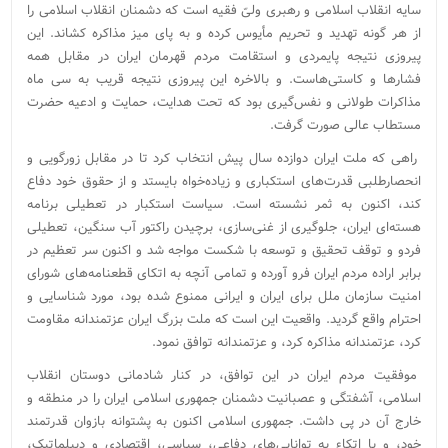
سایه انقلاب اسلامی و رهبری ولیّ فقیه است که دشمنان انقلاب اسلامی را
از هر گونه تهدید و تحریم مأیوس کرده و به پای میز مذاکره کشاند. این
پیروزی نتیجه پایمردی و استقامت مردم قهرمان ایران در مقابل همه
فشارها و کاستی‌هاست. و بالاخره این پیروزی نتیجه قریب به سی ماه
مذاکرات طولانی و نفس‌گیری بود که تحت هدایت، حمایت و ادعیه حضرت
مستطاب عالی صورت گرفت.
راهی که ملت ایران دوازده سال پیش انتخاب کرد تا در مقابل زورگویی و
انحصارطلبی قدرت‌های استکباری و زیاده‌خواه بایستد و از حقوق خود دفاع
کند، اکنون به ثمر نشسته است. سیاست استکبار در تعطیلی برنامه
هسته‌ای ایران، جلوگیری از غنی‌سازی، برچیدن راکتور آب سنگین، تعطیلی
فردو و توقف تحقیق و توسعه با شکست مواجه شد و اکنون سر تعظیم در
برابر اراده مردم ایران فرو آورده و تمامی آنچه به اتکای قطعنامه‌های شورای
امنیت سازمان ملل برای ایران و ایرانی ممنوع شده بود، مورد شناسایی و
احترام واقع گردید. واقعیت این است که ملت بزرگ ایران عزتمندانه مقاومت
کرد، عزتمندانه مذاکره کرد، و عزتمندانه توافق نمود.
موفقیت مردم ایران در این توافق، در کنار شادمانی دوستان انقلاب
اسلامی، آشفتگی و عصبانیت دشمنان جمهوری اسلامی ایران را در منطقه و
خارج آن در پی داشت. جمهوری اسلامی اکنون به پشتوانه بازوان قدرتمند
خود، و با اتکاء به توانایی‌های دفاعی، سیاسی، اقتصادی و دیپلماتیک،