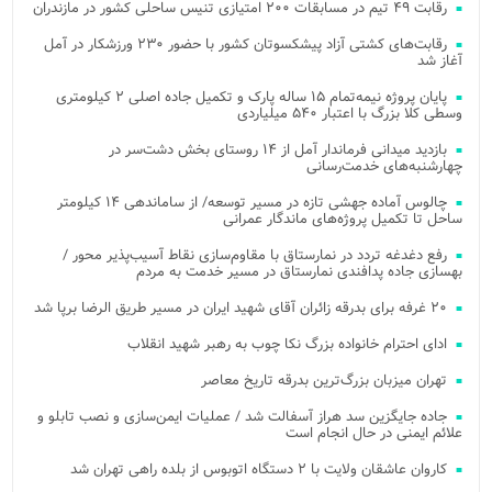
رقابت ۴۹ تیم در مسابقات ۲۰۰ امتیازی تنیس ساحلی کشور در مازندران
رقابت‌های کشتی آزاد پیشکسوتان کشور با حضور ۲۳۰ ورزشکار در آمل
آغاز شد
پایان پروژه نیمه‌تمام ۱۵ ساله پارک و تکمیل جاده اصلی ۲ کیلومتری
وسطی کلا بزرگ با اعتبار ۵۴۰ میلیاردی
بازدید میدانی فرماندار آمل از ۱۴ روستای بخش دشت‌سر در
چهارشنبه‌های خدمت‌رسانی
چالوس آماده جهشی تازه در مسیر توسعه/ از ساماندهی ۱۴ کیلومتر
ساحل تا تکمیل پروژه‌های ماندگار عمرانی
رفع دغدغه تردد در نمارستاق با مقاوم‌سازی نقاط آسیب‌پذیر محور /
بهسازی جاده پدافندی نمارستاق در مسیر خدمت به مردم
۲۰ غرفه برای بدرقه زائران آقای شهید ایران در مسیر طریق الرضا برپا شد
ادای احترام خانواده بزرگ نکا چوب به رهبر شهید انقلاب
تهران میزبان بزرگ‌ترین بدرقه تاریخ معاصر
جاده جایگزین سد هراز آسفالت شد / عملیات ایمن‌سازی و نصب تابلو و
علائم ایمنی در حال انجام است
کاروان عاشقان ولایت با ۲ دستگاه اتوبوس از بلده راهی تهران شد