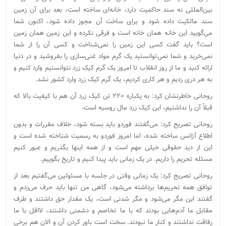
بین‌المللی نه سند حاکمیت دارد، خانه‌ای ساخته است، بعد برای آن زمین
سند مالکیت داده شود و برای ساخت آن مجوز داده شود، اکنون شما
می‌گویید این خانه همان خانه است و فرقی نکرده و این زمین همان زمین
است؟ باید گفت کسی این زمین را نمی‌شناخت و کسی آن را از شما
نمی‌خرید و شما نمی‌توانستید یک گرم مواد غنی‌سازی را بفروشید و در دنیا
ارائه کنید و ما از روز انقلاب تا امروز یک گرم کیک زرد نتوانستیم وارد کنیم و
به هر دری زدیم و هر کاری کردیم، یک گرم کیک زرد وارد کشور نشد.
روحانی خاطرنشان کرد: به یکباره ۲۲۰ تن کیک زرد آن هم با کیفیت بالا که
قبلاً آن را نداشتیم، این کیک زرد مال روسیه است.
روحانی تصریح کرد: می‌گفتند فوردو باید بسته شود، خلاف مقررات و بدون
اطلاع آژانس ساخته شده، اما امروز فوردو به رسمیت شناخته شده است و
این از دید حقوقی خیلی مهم است و از همه اینها بگذریم و عبور کنیم
مسئله تحریم را داریم. در یک زمانی باید پیدا کنیم و تاریخ بگوییم.
روحانی تصریح کرد: یک زمانی وقتی در جلسه با مسئولین می‌گفتیم بعد از
توافق همه تحریم‌ها برداشته می‌شود، گاهی من تنها باید حرف می‌زدم و
گفتند این مگر می‌شود و مگر شدنی است، یک مقدار حق داشتند و طرف
مقابل ما آدم‌هایی بودند که با ما تخاصم و دشمنی داشتند، لااقل با ما
رفاقت نداشتند و کنار ما نبودند. سخت است باور کردن آن و الان هم برخی