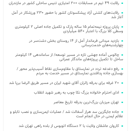
رقابت ۴۹ تیم در مسابقات ۲۰۰ امتیازی تنیس ساحلی کشور در مازندران
رقابت‌های کشتی آزاد پیشکسوتان کشور با حضور ۲۳۰ ورزشکار در آمل
آغاز شد
پایان پروژه نیمه‌تمام ۱۵ ساله پارک و تکمیل جاده اصلی ۲ کیلومتری
وسطی کلا بزرگ با اعتبار ۵۴۰ میلیاردی
بازدید میدانی فرماندار آمل از ۱۴ روستای بخش دشت‌سر در
چهارشنبه‌های خدمت‌رسانی
چالوس آماده جهشی تازه در مسیر توسعه/ از ساماندهی ۱۴ کیلومتر
ساحل تا تکمیل پروژه‌های ماندگار عمرانی
رفع دغدغه تردد در نمارستاق با مقاوم‌سازی نقاط آسیب‌پذیر محور /
بهسازی جاده پدافندی نمارستاق در مسیر خدمت به مردم
۲۰ غرفه برای بدرقه زائران آقای شهید ایران در مسیر طریق الرضا برپا شد
ادای احترام خانواده بزرگ نکا چوب به رهبر شهید انقلاب
تهران میزبان بزرگ‌ترین بدرقه تاریخ معاصر
جاده جایگزین سد هراز آسفالت شد / عملیات ایمن‌سازی و نصب تابلو و
علائم ایمنی در حال انجام است
کاروان عاشقان ولایت با ۲ دستگاه اتوبوس از بلده راهی تهران شد