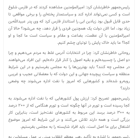
رئیس‌جمهور خاطرنشان کرد: امیرالمؤمنین مشاهده کردند که در فارس شلوغ
است و کسی نمی‌تواند اداره کند و سیاستمدار پخته‌ای را و برخی مواقعی تا
حدی قابل قبول بود زیادبن ابی را استاندار فارس کرد که وی پدر عبیدالله‌بن
زیاد بود، اما الان دولت یک همچنین فردی را قرار دهد، چه می‌شود؟ حالا آن
امیرالمؤمنین با آن عظمت، بضاعت و مقام و سیاست است ما کجا و او
کجا؟ ما باید خاک پایش را توتیای چشم کنیم.
روحانی خاطرنشان کرد: چرا در انتخابات آدرس غلط به مردم می‌دهیم و چرا
دو اصل را چسبیده‌ایم و بقیه اصول را کنار قرار داده‌ایم. این افراد می‌خواهند
در مجلس چه کنند؟ باید بهترین‌ها را به مجلس بفرستیم و در این شرایط
منطقه و سیاست پیچیده جهانی و این دولت که با معضلاتی عجیب و غریبی
روبه‌رو شده‌اند و کشورهایی که امروز با نفت اداره می‌شوند چه وضعی
دارند؟
رئیس‌جمهور تصریح کرد: ارزش پول کشورهایی که با نفت اداره می‌شوند به
کجا رسیده است و تورم در آنها چگونه است و تورم هنگامی که از ۲۰۰ درصد
به ۳۰۰ درصد برسد این مربوط به کشورهای نفت‌خیز است، بنابراین کار
بزرگی است و همه دارند تلاش می‌کنند و در این شرایط که امروز موضوع
اشتغال برای ما اصل است، باید افراد شایسته را به مجلس بفرستیم.
رئیس‌جمهور با اشاره به تأکید رهبر معظم انقلاب مبنی بر عمل مسئولین به