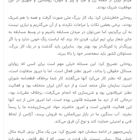
مردم ایران از جمله زن و مرد و پیر و جوان، روستایی و شهری در این
موفقیت شریک بودند.
روحانی خاطرنشان کرد: یک کار بزرگ ملی صورت گرفت و همه با هم شریک
بودند، برخی بعضی نکات را مراعات نکردند و از آن می‌گذریم و نیازی نیست
به آن برگردیم، اما نمی‌توان در میدان مسابقه باشیم و در وسط مسابقه به
جای شعار برای تیم ایران، فردی داد بزند که لباست رنگ خوبی ندارد و یا اگر
پررنگ‌تر یا کم‌رنگ‌تر بود بهتر بود. بنابراین باید گذشت و در یک کار بزرگ،
مسئولان کشور باید سعه‌صدر خود را بالا ببرند.
روحانی تصریح کرد: این مسئله خیلی مهم است برای کسی که زوایای
مسائل حقوقی را بداند، امروز نطنز فعال است، اما با دیروز متفاوت است،
دیروز که نطنز کار می‌کرد آنها می‌گفتند کار شما برخلاف قطعنامه شورای
امنیت سازمان ملل متحد است و از دید آنان ایران متخلف بود و فعالیت
نطنز غیرقانونی بود و غنی‌سازی که انجام می‌گرفت، برخلاف مقررات بود،
درحالی که از دید ما همیشه قانونی بوده است، اما امروز حتی از دید آنها
این فعالیت قانونی است و امروز حاضرند مواد غنی‌سازی‌شده ما را رسماً
بخرند. آب سنگین ما در بازار بین‌المللی به فروش برسد، آژانس از لحاظ
فنی و امنیتی حمایت کند و نوع آن فرق می‌کند.
رئیس‌جمهور در ادامه سخنان خود تصریح کرد: من یک مثال بزنم، البته مثال
خیلی مثال رسایی نیست. یک فردی در زمینی که از نظر قانونی و مقررات