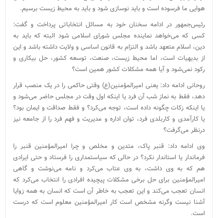
هوایی ما فرسوده است و باید نوسازی شود و باید به محیط زیست برسیم.
رئیس‌جمهور در ادامه سخنان خود به مسائل انتخاباتی پرداخت و گفت:
کسی که می‌خواهد نماینده مجلس شورای اسلامی شود البته که باید به
دین، اسلام متعهد باشد و التزام به قانون اساسی و ولایت داشته باشد و این
از بدیهیات است، اما محیط زیست، صنعت، توسعه کشور، حل بیکاری و
رکود نمی‌شود و آیا همه مشکلات کشور همین است؟
روحانی ادامه داد: یعنی امیرالمؤمنین(ع) وقتی حاکمی را در یک منصب قرار
دهد، فقط به نماز شب آن فرد یا اینکه اول وقت در مجلس حاضر می‌شود و
یا اینکه زکات چگونه داده است، توجه می‌کرد؟ و فقط صداقت و ایمان بود؟
یا کارآمدی و کاربلدی فرد، توان اداره و مدیریت و فهم فرد را از جامعه نیز
درنظر می‌گرفت؟
وی ادامه داد: قنبر پاک، متدین و مخلص و چرا امیرالمؤمنین قنبر را
فرماندار یا استاندار نکرد؟ در حالی که سیاستمداری را فرستاد و حتی ایرادی
هم که به وی داشت، به وی عتاب می‌کرد و نامه می‌نوشت و گاهی
امیرالمؤمنین برای حل برخی مشکلات پیچیده افرادی را انتخاب می‌کرد که
انسان تعجب می‌کند و این تعجب به خاطر آن است که انسان به همه زوایا
آشنا نیست وگرنه مشخص است کار امیرالمؤمنین معلوم است که درست
است.