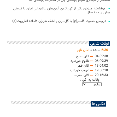
اورطشت؛ میزبان یکی از کهن‌ترین آیین‌های عاشورایی ایران با قدمتی
بیش از ۶۰۰ سال
عروسی حضرت قاسم(ع) با گل‌باران و اشک هزاران دلداده اهل‌بیت(ع)
اوقات شرعی
36
:
6
مانده تا
اذان ظهر
04:32:38
اذان صبح
06:09:39
طلوع خورشید
13:04:02
اذان ظهر
19:56:18
غروب خورشید
20:16:33
اذان مغرب
اوقات به افق :
عکس ها