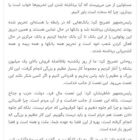
مسئولین از من می‌پرسند که آیا برداشته شدن این تحریم‌ها خواب است یا
بیداری، چرا که سخت است باور کنیم.
رئیس‌جمهور تصریح کرد: بانک‌هایی که در رابطه با هسته‌ای تحریم شده
بودند تحریم‌شان برداشته شد و بانکها در حال تماس هستند و همین دیروز
این پولهایی را از این بانک تا آن بانک جابجا کردیم و بانک مرکزی در حال
فعال کردن شعب خود است و تحریم همه بانکها و همه بیمه و همه
کشتیرانی برداشته شدند.
روحانی تصریح کرد: ما از روز یکشنبه بلافاصله فروش بالای یک میلیون
بشکه را آغاز کردیم و مجموعاً کار بسیار عظیم و بزرگی انجام گرفت، این کار
بزرگ و عظیم را باید پاس بداریم و قدردانی کنیم و اگر کسی شکر نکند این
نعمت می‌رود. این نعمت از جانب خداست.
رئیس‌جمهور خاطرنشان کرد: این نعمت مال فرد، دولت، حزب و جناح
نیست، بلکه این نعمت از جانب خداست و از آن مردم است، چرا قدردانی
نشود و چرا کم جلوه دهیم و تنها کم‌فروشی که حرام نیست، بلکه کم جلوه
دادن نعمت هم حرام است و باید درست بگوییم. این کار عظیم و بزرگی که
انجام گرفته است، بهره از این فضا به عهده شما، ملت و همه است و فضا
امروز باز شده است.
وی ادامه داد: تا دیروز اگر به یک کارآفرین می‌گفتید که سرمایه‌گذاری کن،