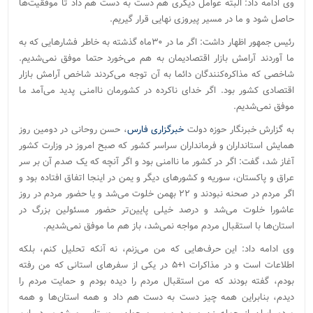
وی ادامه داد: البته عوامل دیگری هم دست به دست هم داد تا موفقیت‌ها
حاصل شود و ما در مسیر پیروزی نهایی قرار گیریم.
رئیس جمهور اظهار داشت: اگر ما در ۳۰ماه گذشته به خاطر فشارهایی که به
ما آوردند آرامش بازار اقتصادیمان به هم می‌خورد حتما موفق نمی‌شدیم.
شاخصی که مذاکره‌کنندگان دائما به آن توجه می‌کردند شاخص آرامش بازار
اقتصادی کشور بود. اگر خدای ناکرده در کشورمان ناامنی پدید می‌آمد ما
موفق نمی‌شدیم.
به گزارش خبرنگار حوزه دولت
خبرگزاری فارس
، حسن روحانی در دومین روز
همایش استانداران و فرمانداران سراسر کشور که صبح امروز در وزارت کشور
آغاز شد، گفت: اگر در کشور ما ناامنی بود و اگر آنچه که یک صدم آن بر سر
عراق و پاکستان، سوریه و کشورهای دیگر و یمن در اینجا اتفاق افتاده بود و
اگر مردم در صحنه نبودند و ۲۲ بهمن خلوت می‌شد و یا حضور مردم در روز
عاشورا خلوت می‌شد و درصد خیلی پایین‌تر حضور مسئولین بزرگ در
استان‌ها با استقبال مردم مواجه نمی‌شد، باز هم ما موفق نمی‌شدیم.
وی ادامه داد:‌ این حرف‌هایی که من می‌زنم، نه آنکه تحلیل کنم، بلکه
اطلاعات است و در مذاکرات ۱+۵ در یکی از سفرهای استانی که من رفته
بودم، گفته بودند که من استقبال مردم را دیده بودم و حمایت مردم را
دیدم، بنابراین همه چیز دست به دست هم داد و همه استان‌ها و همه