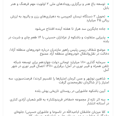
توسعه باغ هنر و برگزاری رویدادهای ملی ۲ اولویت مهم فرهنگ و هنر
بابل
تحویل ۲ دستگاه نیسان کمپرسی به دهیاری‌های رزن و یالرود به ارزش
ریالی ۲۵ میلیارد
جاده جایگزین سد هراز تا هفته آینده افتتاح می‌شود
پذیرایی متفاوت و باشکوه از عزاداران حسینی با ۱۴ طعم چای و شربت در
بلده
موضع شفاف رییس پلیس راهور مازندران درباره خودروهای منطقه آزاد/
دخالت در نقل‌وانتقال خودروهای منطقه آزاد ممنوع
سرمایه گذاری ۱۸۰ میلیارد تومانی دولت چهاردهم برای توسعه شبکه
تلفن همراه و فیبر نوری در آمل/ برقراری ۱۴۷۰ اتصال فیبر نوری در شهر
آمل
شاهین نوشهر و مس کرمان امتیازها را تقسیم کردند/ فرصت‌سوزی، سه
امتیاز را از شاگردان نظرمحمدی گرفت
آیین باشکوه عاشورایی در روستای تاریخی یوش بلده
سه اثر تازه از مجموعه «مفاخر فریدونکنار» به قلم شعبان آزادی کناری
در آستانه انتشار
کلا میزبان عاشقان اباعبدالله در تاسوعا و عاشورای حسینی/ جلوه‌ای
ماندگار از عزاداری مردم روستای چل در امامزاده روستای کلا