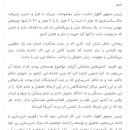
شود.
رئیس جمهور اظهار داشت: سایر موضوعات می‌شد با فراز و نشیب پذیرفت
حالا سانتریفیوژ ۵ هزار تا است یا ۶ هزار تا یا ۶ هزار و ۴۰ تا اینها چیزهای
مهمی نیست در یک مسئله ملی و بین‌المللی ما باید به اهداف بلند و اصلی
که سرنوشت ملت با آنها گره خورده را حل و فصل کنیم.
روحانی خاطر نشان کرد: کاری که در بحث مذاکرات انجام شد کار عظیمی
بود افرادی را نیاز داشت که تجربه کافی در این کار داشته باشند زبان
بین‌المللی را بفهمند، زبان حقوقی را بدانند، سابقه این امر را بدانند.
وی افزود: کشورهای مختلفی گرفتار موضوع هسته‌ای بودند که از جمله آن
می‌توان به کره جنوبی اشاره کرد که وزیر خارجه این کشور در شورای حکام
حاضر شد و به خاطر غنی‌سازی که در چند آزمایشگاه کرده بودند عذرخواهی
کرد و این کشور مراکز آزمایشگاهی را در این ارتباط تعطیل و تمام افراد را در
این خصوص دستگیر و به دادگاه تحویل دادند و تمام وسایل را منهدم کردند
وقتی به کشور لیبی هم در خصوص فعالیت‌های هسته‌ای‌ تذکر دادند هر
چه که در این ارتباط داشت بار کشتی کرد و به آمریکا فرستاد.
رئیس جمهور اظهار داشت: این کار انسانی نبود که ما بگوییم غنی‌سازی را
ادامه می‌دهیم تحقیق و توسعه را ادامه خواهیم داد مرکز غنی‌سازی زیر کوه
که از نظر آنها معنا و مفهوم خاصی دارد را تعطیل نخواهیم کرد ماهیت آب