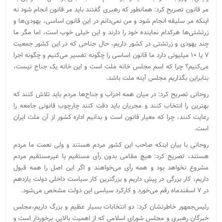
مر قانون تصریح کرد: همانطور که رهبری گفتند باید مر قانون انجام شود نه
اینکه مر سلیقه انجام شود و من نمی‌دانم در این قانون اساسی، یهودی‌ها و
زرتشتی‌ها هرکدام نماینده خود را دارند و این خیلی خوب است، اما مگر ما
چند یهودی و زرتشتی در کشور داریم، حال جناحی که در این کشور جمعیت
۷ یا ۱۰ میلیونی دارد ما قانون اساسی را چگونه تفسیر می‌کنیم و چگونه اجرا
می‌کنیم؟ چرا که اسم مجلس خانه ملت است و این خانه یک جناح نیست،
بنابراین بگذاریم مجلس آینه ملت باشد.
روحانی تصریح کرد: در میان همه احزاب و جناح‌ها مردم باید تلاش کنند که
بهترین را انتخاب کنند و مجریان باید دقت کنند چارچوب قانونی جامعه را
رعایت کنند، چرا که معیار قانون است و بدانیم اداره کشور از آن ملت ایران
است.
روحانی با بیان اینکه صاحب این کشور مردم هستند و ولی نعمت ما مردم
هستند، تصریح کرد: هیچ مقامی بدون رأی مستقیم یا غیرمستقیم مردم
مشروع نخواهد بود و همه رأی می‌خواهند و اگر این اصل را همه قبول
داریم، کار بزرگی در پیش داریم و بزرگترین کار سیاست داخلی دولت یازدهم
در ۷ اسفندماه رقم می‌خورد و کارکرد سیاسی این دولت مشخص می‌شود.
رئیس‌جمهور خاطرنشان کرد: دو انتخابات بسیار عظیم و بزرگ داریم،‌مجلس
خبرگان رهبری و مجلس شورای اسلامی که از اهمیت بالایی برخوردار است و