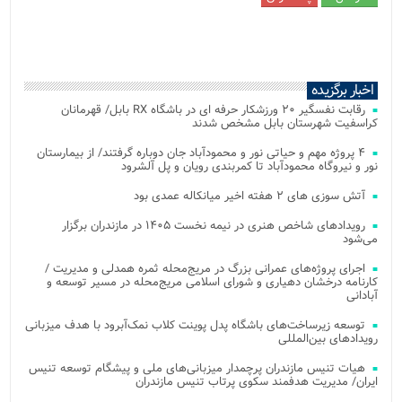
اخبار برگزیده
رقابت نفسگیر ۲۰ ورزشکار حرفه ای در باشگاه RX بابل/ قهرمانان
کراسفیت شهرستان بابل مشخص شدند
۴ پروژه مهم و حیاتی نور و محمودآباد جان دوباره گرفتند/ از بیمارستان
نور و نیروگاه محمودآباد تا کمربندی رویان و پل آلشرود
آتش‌ سوزی‌ های ۲ هفته اخیر میانکاله عمدی بود
رویدادهای شاخص هنری در نیمه نخست ۱۴۰۵ در مازندران برگزار
می‌شود
اجرای پروژه‌های عمرانی بزرگ در مریج‌محله ثمره همدلی و مدیریت /
کارنامه درخشان دهیاری و شورای اسلامی مریج‌محله در مسیر توسعه و
آبادانی
توسعه زیرساخت‌های باشگاه پدل پوینت کلاب نمک‌آبرود با هدف میزبانی
رویدادهای بین‌المللی
هیات تنیس مازندران پرچمدار میزبانی‌های ملی و پیشگام توسعه تنیس
ایران/ مدیریت هدفمند سکوی پرتاب تنیس مازندران