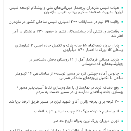
هیات تنیس مازندران پرچمدار میزبانی‌های ملی و پیشگام توسعه تنیس
ایران/ مدیریت هدفمند سکوی پرتاب تنیس مازندران
رقابت ۴۹ تیم در مسابقات ۲۰۰ امتیازی تنیس ساحلی کشور در مازندران
رقابت‌های کشتی آزاد پیشکسوتان کشور با حضور ۲۳۰ ورزشکار در آمل
آغاز شد
پایان پروژه نیمه‌تمام ۱۵ ساله پارک و تکمیل جاده اصلی ۲ کیلومتری
وسطی کلا بزرگ با اعتبار ۵۴۰ میلیاردی
بازدید میدانی فرماندار آمل از ۱۴ روستای بخش دشت‌سر در
چهارشنبه‌های خدمت‌رسانی
چالوس آماده جهشی تازه در مسیر توسعه/ از ساماندهی ۱۴ کیلومتر
ساحل تا تکمیل پروژه‌های ماندگار عمرانی
رفع دغدغه تردد در نمارستاق با مقاوم‌سازی نقاط آسیب‌پذیر محور /
بهسازی جاده پدافندی نمارستاق در مسیر خدمت به مردم
۲۰ غرفه برای بدرقه زائران آقای شهید ایران در مسیر طریق الرضا برپا شد
ادای احترام خانواده بزرگ نکا چوب به رهبر شهید انقلاب
تهران میزبان بزرگ‌ترین بدرقه تاریخ معاصر
جاده جایگزین سد هراز آسفالت شد / عملیات ایمن‌سازی و نصب تابلو و