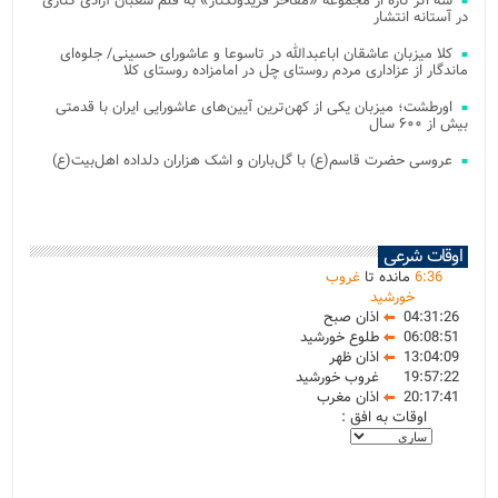
سه اثر تازه از مجموعه «مفاخر فریدونکنار» به قلم شعبان آزادی کناری
در آستانه انتشار
کلا میزبان عاشقان اباعبدالله در تاسوعا و عاشورای حسینی/ جلوه‌ای
ماندگار از عزاداری مردم روستای چل در امامزاده روستای کلا
اورطشت؛ میزبان یکی از کهن‌ترین آیین‌های عاشورایی ایران با قدمتی
بیش از ۶۰۰ سال
عروسی حضرت قاسم(ع) با گل‌باران و اشک هزاران دلداده اهل‌بیت(ع)
اوقات شرعی
36
:
6
مانده تا
غروب
خورشید
04:31:26
اذان صبح
06:08:51
طلوع خورشید
13:04:09
اذان ظهر
19:57:22
غروب خورشید
20:17:41
اذان مغرب
اوقات به افق :