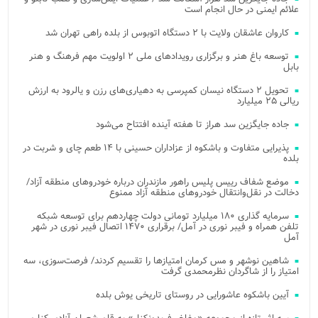
علائم ایمنی در حال انجام است
کاروان عاشقان ولایت با ۲ دستگاه اتوبوس از بلده راهی تهران شد
توسعه باغ هنر و برگزاری رویدادهای ملی ۲ اولویت مهم فرهنگ و هنر
بابل
تحویل ۲ دستگاه نیسان کمپرسی به دهیاری‌های رزن و یالرود به ارزش
ریالی ۲۵ میلیارد
جاده جایگزین سد هراز تا هفته آینده افتتاح می‌شود
پذیرایی متفاوت و باشکوه از عزاداران حسینی با ۱۴ طعم چای و شربت در
بلده
موضع شفاف رییس پلیس راهور مازندران درباره خودروهای منطقه آزاد/
دخالت در نقل‌وانتقال خودروهای منطقه آزاد ممنوع
سرمایه گذاری ۱۸۰ میلیارد تومانی دولت چهاردهم برای توسعه شبکه
تلفن همراه و فیبر نوری در آمل/ برقراری ۱۴۷۰ اتصال فیبر نوری در شهر
آمل
شاهین نوشهر و مس کرمان امتیازها را تقسیم کردند/ فرصت‌سوزی، سه
امتیاز را از شاگردان نظرمحمدی گرفت
آیین باشکوه عاشورایی در روستای تاریخی یوش بلده