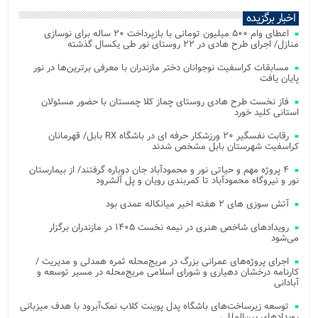
اخبار برگزیده
اعطای وام ۵۰۰ میلیون تومانی با بازپرداخت ۲۰ ساله برای نوسازی
منازل/ اجرای طرح هادی در ۲۲ روستای نور طی یکسال گذشته
مسابقات کراسفیت نوجوانان دختر مازندران با معرفی برترین‌ها در نور
پایان یافت
فاز نخست طرح هادی روستای چماز کلا چمستان با حضور مسئولان
استانی کلید خورد
رقابت نفسگیر ۲۰ ورزشکار حرفه ای در باشگاه RX بابل/ قهرمانان
کراسفیت شهرستان بابل مشخص شدند
۴ پروژه مهم و حیاتی نور و محمودآباد جان دوباره گرفتند/ از بیمارستان
نور و نیروگاه محمودآباد تا کمربندی رویان و پل آلشرود
آتش‌ سوزی‌ های ۲ هفته اخیر میانکاله عمدی بود
رویدادهای شاخص هنری در نیمه نخست ۱۴۰۵ در مازندران برگزار
می‌شود
اجرای پروژه‌های عمرانی بزرگ در مریج‌محله ثمره همدلی و مدیریت /
کارنامه درخشان دهیاری و شورای اسلامی مریج‌محله در مسیر توسعه و
آبادانی
توسعه زیرساخت‌های باشگاه پدل پوینت کلاب نمک‌آبرود با هدف میزبانی
رویدادهای بین‌المللی