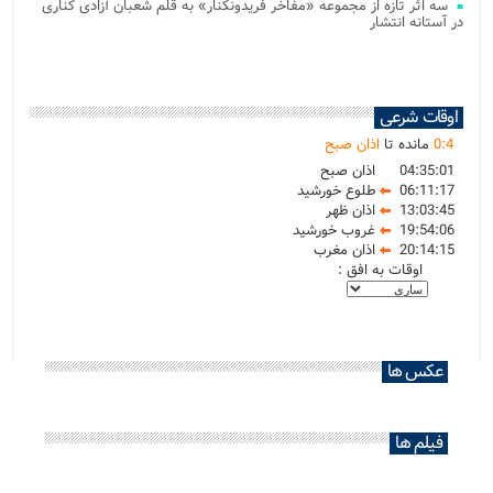
سه اثر تازه از مجموعه «مفاخر فریدونکنار» به قلم شعبان آزادی کناری
در آستانه انتشار
اوقات شرعی
4
:
0
مانده تا
اذان صبح
04:35:01
اذان صبح
06:11:17
طلوع خورشید
13:03:45
اذان ظهر
19:54:06
غروب خورشید
20:14:15
اذان مغرب
اوقات به افق :
عکس ها
فیلم ها