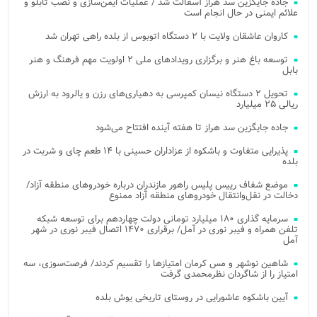
جاده جایگزین سد هراز آسفالت شد / عملیات ایمن‌سازی و نصب تابلو و
علائم ایمنی در حال انجام است
کاروان عاشقان ولایت با ۲ دستگاه اتوبوس از بلده راهی تهران شد
توسعه باغ هنر و برگزاری رویدادهای ملی ۲ اولویت مهم فرهنگ و هنر
بابل
تحویل ۲ دستگاه نیسان کمپرسی به دهیاری‌های رزن و یالرود به ارزش
ریالی ۲۵ میلیارد
جاده جایگزین سد هراز تا هفته آینده افتتاح می‌شود
پذیرایی متفاوت و باشکوه از عزاداران حسینی با ۱۴ طعم چای و شربت در
بلده
موضع شفاف رییس پلیس راهور مازندران درباره خودروهای منطقه آزاد/
دخالت در نقل‌وانتقال خودروهای منطقه آزاد ممنوع
سرمایه گذاری ۱۸۰ میلیارد تومانی دولت چهاردهم برای توسعه شبکه
تلفن همراه و فیبر نوری در آمل/ برقراری ۱۴۷۰ اتصال فیبر نوری در شهر
آمل
شاهین نوشهر و مس کرمان امتیازها را تقسیم کردند/ فرصت‌سوزی، سه
امتیاز را از شاگردان نظرمحمدی گرفت
آیین باشکوه عاشورایی در روستای تاریخی یوش بلده