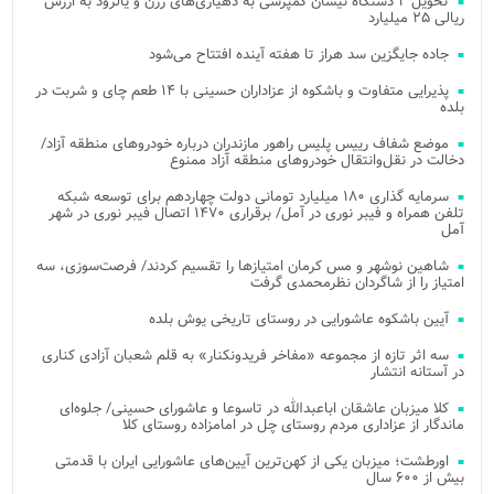
تحویل ۲ دستگاه نیسان کمپرسی به دهیاری‌های رزن و یالرود به ارزش
ریالی ۲۵ میلیارد
جاده جایگزین سد هراز تا هفته آینده افتتاح می‌شود
پذیرایی متفاوت و باشکوه از عزاداران حسینی با ۱۴ طعم چای و شربت در
بلده
موضع شفاف رییس پلیس راهور مازندران درباره خودروهای منطقه آزاد/
دخالت در نقل‌وانتقال خودروهای منطقه آزاد ممنوع
سرمایه گذاری ۱۸۰ میلیارد تومانی دولت چهاردهم برای توسعه شبکه
تلفن همراه و فیبر نوری در آمل/ برقراری ۱۴۷۰ اتصال فیبر نوری در شهر
آمل
شاهین نوشهر و مس کرمان امتیازها را تقسیم کردند/ فرصت‌سوزی، سه
امتیاز را از شاگردان نظرمحمدی گرفت
آیین باشکوه عاشورایی در روستای تاریخی یوش بلده
سه اثر تازه از مجموعه «مفاخر فریدونکنار» به قلم شعبان آزادی کناری
در آستانه انتشار
کلا میزبان عاشقان اباعبدالله در تاسوعا و عاشورای حسینی/ جلوه‌ای
ماندگار از عزاداری مردم روستای چل در امامزاده روستای کلا
اورطشت؛ میزبان یکی از کهن‌ترین آیین‌های عاشورایی ایران با قدمتی
بیش از ۶۰۰ سال