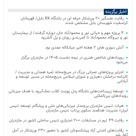
اخبار برگزیده
رقابت نفسگیر ۲۰ ورزشکار حرفه ای در باشگاه RX بابل/ قهرمانان
کراسفیت شهرستان بابل مشخص شدند
۴ پروژه مهم و حیاتی نور و محمودآباد جان دوباره گرفتند/ از بیمارستان
نور و نیروگاه محمودآباد تا کمربندی رویان و پل آلشرود
آتش‌ سوزی‌ های ۲ هفته اخیر میانکاله عمدی بود
رویدادهای شاخص هنری در نیمه نخست ۱۴۰۵ در مازندران برگزار
می‌شود
اجرای پروژه‌های عمرانی بزرگ در مریج‌محله ثمره همدلی و مدیریت /
کارنامه درخشان دهیاری و شورای اسلامی مریج‌محله در مسیر توسعه و
آبادانی
توسعه زیرساخت‌های باشگاه پدل پوینت کلاب نمک‌آبرود با هدف میزبانی
رویدادهای بین‌المللی
هیات تنیس مازندران پرچمدار میزبانی‌های ملی و پیشگام توسعه تنیس
ایران/ مدیریت هدفمند سکوی پرتاب تنیس مازندران
رقابت ۴۹ تیم در مسابقات ۲۰۰ امتیازی تنیس ساحلی کشور در مازندران
رقابت‌های کشتی آزاد پیشکسوتان کشور با حضور ۲۳۰ ورزشکار در آمل
آغاز شد