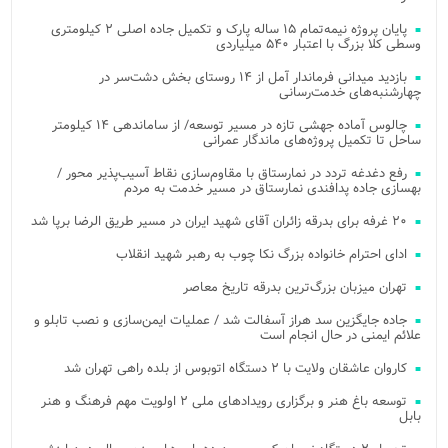
پایان پروژه نیمه‌تمام ۱۵ ساله پارک و تکمیل جاده اصلی ۲ کیلومتری
وسطی کلا بزرگ با اعتبار ۵۴۰ میلیاردی
بازدید میدانی فرماندار آمل از ۱۴ روستای بخش دشت‌سر در
چهارشنبه‌های خدمت‌رسانی
چالوس آماده جهشی تازه در مسیر توسعه/ از ساماندهی ۱۴ کیلومتر
ساحل تا تکمیل پروژه‌های ماندگار عمرانی
رفع دغدغه تردد در نمارستاق با مقاوم‌سازی نقاط آسیب‌پذیر محور /
بهسازی جاده پدافندی نمارستاق در مسیر خدمت به مردم
۲۰ غرفه برای بدرقه زائران آقای شهید ایران در مسیر طریق الرضا برپا شد
ادای احترام خانواده بزرگ نکا چوب به رهبر شهید انقلاب
تهران میزبان بزرگ‌ترین بدرقه تاریخ معاصر
جاده جایگزین سد هراز آسفالت شد / عملیات ایمن‌سازی و نصب تابلو و
علائم ایمنی در حال انجام است
کاروان عاشقان ولایت با ۲ دستگاه اتوبوس از بلده راهی تهران شد
توسعه باغ هنر و برگزاری رویدادهای ملی ۲ اولویت مهم فرهنگ و هنر
بابل