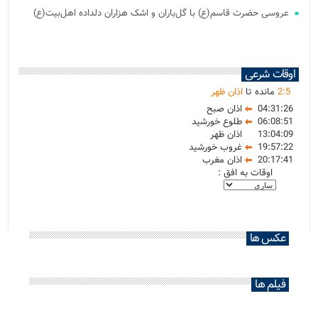
عروسی حضرت قاسم(ع) با گل‌باران و اشک هزاران دلداده اهل‌بیت(ع)
اوقات شرعی
5
:
2
مانده تا
اذان ظهر
04:31:26
اذان صبح
06:08:51
طلوع خورشید
13:04:09
اذان ظهر
19:57:22
غروب خورشید
20:17:41
اذان مغرب
اوقات به افق :
عکس ها
فیلم ها