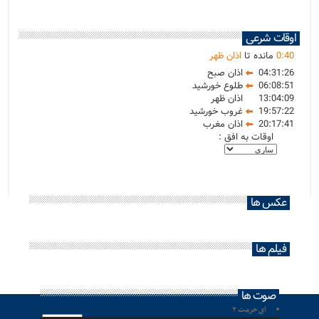
اوقات شرعی
40
:
0
مانده تا
اذان ظهر
04:31:26
اذان صبح
06:08:51
طلوع خورشید
13:04:09
اذان ظهر
19:57:22
غروب خورشید
20:17:41
اذان مغرب
اوقات به افق :
عکس ها
فیلم ها
صوت ها
ای حرمت ۲