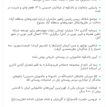
پذیرایی متفاوت و باشکوه از عزاداران حسینی با ۱۴ طعم چای و شربت در
بلده
موضع شفاف رییس پلیس راهور مازندران درباره خودروهای منطقه آزاد/
دخالت در نقل‌وانتقال خودروهای منطقه آزاد ممنوع
سرمایه گذاری ۱۸۰ میلیارد تومانی دولت چهاردهم برای توسعه شبکه
تلفن همراه و فیبر نوری در آمل/ برقراری ۱۴۷۰ اتصال فیبر نوری در شهر
آمل
شاهین نوشهر و مس کرمان امتیازها را تقسیم کردند/ فرصت‌سوزی، سه
امتیاز را از شاگردان نظرمحمدی گرفت
آیین باشکوه عاشورایی در روستای تاریخی یوش بلده
سه اثر تازه از مجموعه «مفاخر فریدونکنار» به قلم شعبان آزادی کناری
در آستانه انتشار
کلا میزبان عاشقان اباعبدالله در تاسوعا و عاشورای حسینی/ جلوه‌ای
ماندگار از عزاداری مردم روستای چل در امامزاده روستای کلا
اورطشت؛ میزبان یکی از کهن‌ترین آیین‌های عاشورایی ایران با قدمتی
بیش از ۶۰۰ سال
عروسی حضرت قاسم(ع) با گل‌باران و اشک هزاران دلداده اهل‌بیت(ع)