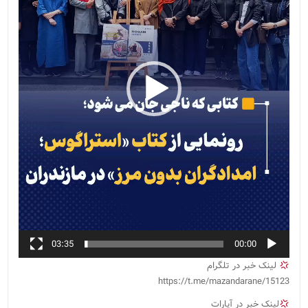
03:35
00:00
لینک خبر در تلگرام
https://t.me/mazandarane/15123
لینک خبر در آپارات