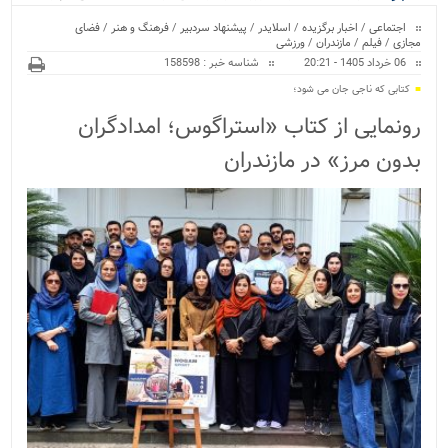
ویژه
اجتماعی
/
اخبار برگزیده
/
اسلایدر
/
پیشنهاد سردبیر
/
فرهنگ و هنر
/
فضای
مجازی
/
فیلم
/
مازندران
/
ورزشی
06 خرداد 1405 - 20:21
شناسه خبر : 158598
کتابی که ناجی جان می شود؛
رونمایی از کتاب «استراگوس؛ امدادگران
بدون مرز» در مازندران