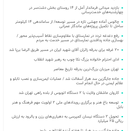
بازدید میدانی فرماندار آمل از ۱۴ روستای بخش دشت‌سر در
چهارشنبه‌های خدمت‌رسانی
چالوس آماده جهشی تازه در مسیر توسعه/ از ساماندهی ۱۴ کیلومتر
ساحل تا تکمیل پروژه‌های ماندگار عمرانی
رفع دغدغه تردد در نمارستاق با مقاوم‌سازی نقاط آسیب‌پذیر محور /
بهسازی جاده پدافندی نمارستاق در مسیر خدمت به مردم
۲۰ غرفه برای بدرقه زائران آقای شهید ایران در مسیر طریق الرضا برپا شد
ادای احترام خانواده بزرگ نکا چوب به رهبر شهید انقلاب
تهران میزبان بزرگ‌ترین بدرقه تاریخ معاصر
جاده جایگزین سد هراز آسفالت شد / عملیات ایمن‌سازی و نصب تابلو و
علائم ایمنی در حال انجام است
کاروان عاشقان ولایت با ۲ دستگاه اتوبوس از بلده راهی تهران شد
توسعه باغ هنر و برگزاری رویدادهای ملی ۲ اولویت مهم فرهنگ و هنر
بابل
تحویل ۲ دستگاه نیسان کمپرسی به دهیاری‌های رزن و یالرود به ارزش
ریالی ۲۵ میلیارد
جاده جایگزین سد هراز تا هفته آینده افتتاح می‌شود