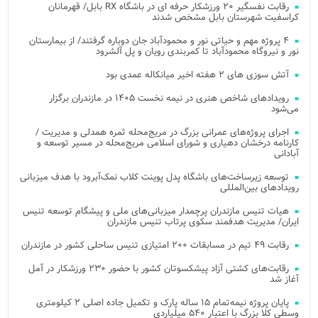
رقابت نفسگیر ۲۰ ورزشکار حرفه ای در باشگاه RX بابل/ قهرمانان
کراسفیت شهرستان بابل مشخص شدند
۴ پروژه مهم و حیاتی نور و محمودآباد جان دوباره گرفتند/ از بیمارستان
نور و نیروگاه محمودآباد تا کمربندی رویان و پل آلشرود
آتش‌ سوزی‌ های ۲ هفته اخیر میانکاله عمدی بود
رویدادهای شاخص هنری در نیمه نخست ۱۴۰۵ در مازندران برگزار
می‌شود
اجرای پروژه‌های عمرانی بزرگ در مریج‌محله ثمره همدلی و مدیریت /
کارنامه درخشان دهیاری و شورای اسلامی مریج‌محله در مسیر توسعه و
آبادانی
توسعه زیرساخت‌های باشگاه پدل پوینت کلاب نمک‌آبرود با هدف میزبانی
رویدادهای بین‌المللی
هیات تنیس مازندران پرچمدار میزبانی‌های ملی و پیشگام توسعه تنیس
ایران/ مدیریت هدفمند سکوی پرتاب تنیس مازندران
رقابت ۴۹ تیم در مسابقات ۲۰۰ امتیازی تنیس ساحلی کشور در مازندران
رقابت‌های کشتی آزاد پیشکسوتان کشور با حضور ۲۳۰ ورزشکار در آمل
آغاز شد
پایان پروژه نیمه‌تمام ۱۵ ساله پارک و تکمیل جاده اصلی ۲ کیلومتری
وسطی کلا بزرگ با اعتبار ۵۴۰ میلیاردی