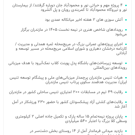
۴ پروژه مهم و حیاتی نور و محمودآباد جان دوباره گرفتند/ از بیمارستان
نور و نیروگاه محمودآباد تا کمربندی رویان و پل آلشرود
آتش‌ سوزی‌ های ۲ هفته اخیر میانکاله عمدی بود
رویدادهای شاخص هنری در نیمه نخست ۱۴۰۵ در مازندران برگزار
می‌شود
اجرای پروژه‌های عمرانی بزرگ در مریج‌محله ثمره همدلی و مدیریت /
کارنامه درخشان دهیاری و شورای اسلامی مریج‌محله در مسیر توسعه و
آبادانی
توسعه زیرساخت‌های باشگاه پدل پوینت کلاب نمک‌آبرود با هدف میزبانی
رویدادهای بین‌المللی
هیات تنیس مازندران پرچمدار میزبانی‌های ملی و پیشگام توسعه تنیس
ایران/ مدیریت هدفمند سکوی پرتاب تنیس مازندران
رقابت ۴۹ تیم در مسابقات ۲۰۰ امتیازی تنیس ساحلی کشور در مازندران
رقابت‌های کشتی آزاد پیشکسوتان کشور با حضور ۲۳۰ ورزشکار در آمل
آغاز شد
پایان پروژه نیمه‌تمام ۱۵ ساله پارک و تکمیل جاده اصلی ۲ کیلومتری
وسطی کلا بزرگ با اعتبار ۵۴۰ میلیاردی
بازدید میدانی فرماندار آمل از ۱۴ روستای بخش دشت‌سر در