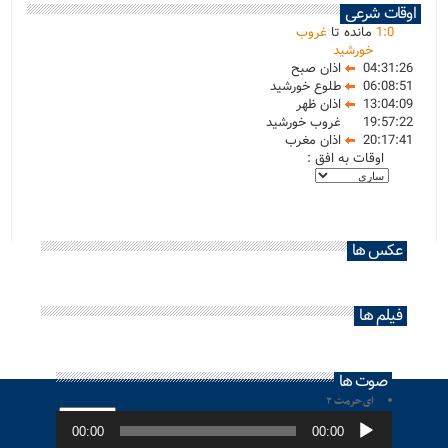
اوقات شرعی
0
:
1
مانده تا
غروب
خورشید
04:31:26
اذان صبح
06:08:51
طلوع خورشید
13:04:09
اذان ظهر
19:57:22
غروب خورشید
20:17:41
اذان مغرب
اوقات به افق :
عکس ها
فیلم ها
صوت ها
ای حرمت ۲
پخش‌کننده
صوت
00:00
00:00