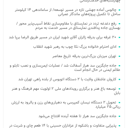
چهارشنبه‌های خدمت‌رسانی
چالوس آماده جهشی تازه در مسیر توسعه/ از ساماندهی ۱۴ کیلومتر
ساحل تا تکمیل پروژه‌های ماندگار عمرانی
رفع دغدغه تردد در نمارستاق با مقاوم‌سازی نقاط آسیب‌پذیر محور /
بهسازی جاده پدافندی نمارستاق در مسیر خدمت به مردم
۲۰ غرفه برای بدرقه زائران آقای شهید ایران در مسیر طریق الرضا برپا شد
ادای احترام خانواده بزرگ نکا چوب به رهبر شهید انقلاب
تهران میزبان بزرگ‌ترین بدرقه تاریخ معاصر
جاده جایگزین سد هراز آسفالت شد / عملیات ایمن‌سازی و نصب تابلو و
علائم ایمنی در حال انجام است
کاروان عاشقان ولایت با ۲ دستگاه اتوبوس از بلده راهی تهران شد
توسعه باغ هنر و برگزاری رویدادهای ملی ۲ اولویت مهم فرهنگ و هنر
بابل
تحویل ۲ دستگاه نیسان کمپرسی به دهیاری‌های رزن و یالرود به ارزش
ریالی ۲۵ میلیارد
جاده جایگزین سد هراز تا هفته آینده افتتاح می‌شود
پذیرایی متفاوت و باشکوه از عزاداران حسینی با ۱۴ طعم چای و شربت در