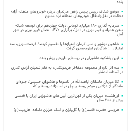
بلده
موضع شفاف رییس پلیس راهور مازندران درباره خودروهای منطقه آزاد/
دخالت در نقل‌وانتقال خودروهای منطقه آزاد ممنوع
سرمایه گذاری ۱۸۰ میلیارد تومانی دولت چهاردهم برای توسعه شبکه
تلفن همراه و فیبر نوری در آمل/ برقراری ۱۴۷۰ اتصال فیبر نوری در شهر
آمل
شاهین نوشهر و مس کرمان امتیازها را تقسیم کردند/ فرصت‌سوزی، سه
امتیاز را از شاگردان نظرمحمدی گرفت
آیین باشکوه عاشورایی در روستای تاریخی یوش بلده
سه اثر تازه از مجموعه «مفاخر فریدونکنار» به قلم شعبان آزادی کناری
در آستانه انتشار
کلا میزبان عاشقان اباعبدالله در تاسوعا و عاشورای حسینی/ جلوه‌ای
ماندگار از عزاداری مردم روستای چل در امامزاده روستای کلا
اورطشت؛ میزبان یکی از کهن‌ترین آیین‌های عاشورایی ایران با قدمتی
بیش از ۶۰۰ سال
عروسی حضرت قاسم(ع) با گل‌باران و اشک هزاران دلداده اهل‌بیت(ع)