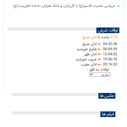
عروسی حضرت قاسم(ع) با گل‌باران و اشک هزاران دلداده اهل‌بیت(ع)
اوقات شرعی
72
:
6
مانده تا
اذان صبح
04:32:38
اذان صبح
06:09:39
طلوع خورشید
13:04:02
اذان ظهر
19:56:18
غروب خورشید
20:16:33
اذان مغرب
اوقات به افق :
عکس ها
فیلم ها