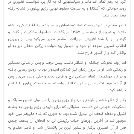
کرد، به رغم تمام اقدامات و سیاستهایی که به کار برد نتوانست تغییری در
روند حوادثی که آشکارا و به سرعت سقوط نهایی رژیم پهلوی را نشانه رفته
بود، ایجاد کند.
ناصر مقدم در دوره ریاست هشت‌ماهه‌اش بر ساواک، ارتباط نزدیکی با شاه
داشت و هرچه از نیمه سال ۱۳۵۷ می‌گذشت، تماسها، مذاکرات و گفت و
گوهای او با شاه افزایش می‌یافت. مقدم تصور نمی‌کرد پس از پیروزی
انقلاب آسیبی متوجه او شود و امیدوار بود دولت بازرگان شغلی نیز به او
واگذار کند و از کشور خارج نشد.
اما روند تحولات چنانکه او انتظار داشت پیش نرفت و پس از مدتی دستگیر
و زندانی شد. او در درون زندان نیز کماکان امیدوار بود به زودی رهایی یافته
و در نزد دولتمردان نظام اسلامی ارج و قربی بیابد و حتی وعده می‌داد پس
از آزادی موجبات رهایی سایر زندانیان وابسته به حکومت پهلوی را فراهم
خواهد کرد.
یکی از علل خشم و ناراحتی مردم از رژیم پهلوی را می توان همین ساواک و
تشکیلات جهنمی آن دانست. ساواکی که برای نابودی رژیم پهلوی به پاشنه
آشیل و نقطه ضعف آن تبدیل شده بود. به طوری که شاه علیرغم میل خود
مجبور شد در آخرین روزهای حیات رژیمش تن به انحلال آن بدهد. چندی
قبل از آن نصیری برکنار و سفیر ایران در پاکستان شد. و ناصر مقدم به