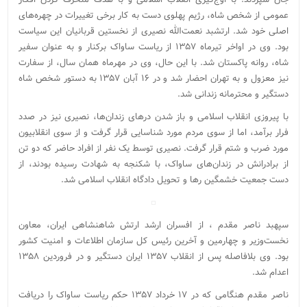
عمومی از شخص شاه، رژیم پهلوی دست به کار برخی تغییرات در چهره‌های
اصلی خود شد. ارتشبد نعمت‌الله نصیری از نخستین قربانیان این سیاست
بود. وی در اواخر تیرماه ۱۳۵۷ از ریاست ساواک برکنار و به عنوان سفیر
شاه، روانه پاکستان شد. با این حال، وی در مهرماه همان سال، از سفارت
نیز معزول و به تهران احضار شد و در ۱۶ آبان ۱۳۵۷ به دستور شخص شاه
دستگیر و محترمانه زندانی شد.
با پیروزی انقلاب اسلامی و باز شدن درهای زندان‌ها، نصیری نیز در صدد
فرار برآمد، اما از سوی مردم مورد شناسایی قرار گرفت و از سوی انقلابیون
مورد ضرب و شتم قرار گرفت. نصیری توسط یک نفر از افراد حاضر که دو تن
از برادرانش در زندان‌های ساواک، با شکنجه به شهادت رسیده بودند، از
دست جمعیت خشمگین رها و تحویل دادگاه انقلاب اسلامی شد.
سپهبد ناصر مقدم ، از افسران ارشد ارتش شاهنشاهی ایران، معاون
نخست‌وزیر و چهارمین و آخرین رئیس کل سازمان اطلاعات و امنیت کشور
بود. وی بلافاصله پس از انقلاب ۱۳۵۷ ایران دستگیر و در فروردین ۱۳۵۸
اعدام شد.
ناصر مقدم هنگامی که در ۱۷ خرداد ۱۳۵۷ حکم ریاست ساواک را دریافت