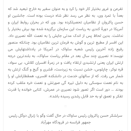
تفرعن و غرور بختیار کار خود را کرد و به عنوان سفیر به خارج تبعید شد که
بعداً با تمرد وی، به نظر می رسد نظر شاه درست بوده است. جانشین او
حسن پاکروان از نظامیان تحصیلکرده بود. وی که در بحران روابط ایران و
آمریکا در دورۀ کندی به ریاست این سازمان برگزیده شده بود برش بختیار را
نداشت. بدین لحاظ پس از اندک مدتی جایش را به نعمت الله نصیری داد.
این افسر از مطیع ترین و گوش به فرمان ترین نظامیان بود. چنانکه منصور
رفیع زاده آخرین رئیس شعبه ساواک در آمریکا در یادداشتهایش می
نویسد:« نصیری چند سال بعد در مقام ریاست ساواک، به بلندترین درجه
ارتش ایران یعنی ارتشبدی ارتقاء یافت و در زمرۀ افسران کلاش، بی سواد،
قره نوکر، چاپلوس، خشن نسبت به زیردست، قشری و گیج و گنگ ارتش به
شمار می رفت. که از سالهای خدمت در دانشکده افسری، همقطارانش او را
به نام نعمت سوسکی به دلیل تیره گی صورتش و نعمت خره ملقب کرده
بودند … دور است اگر تصور شود نصیری در عمرش، کتابی خوانده یا قدرت
تفکر و تعمق او به حد قابل رشدی رسیده باشد».
سرلشکر حسن پاکروان رئیس ساواک در حال گفت وگو با ژنرال دوگل رئیس
جمهور فرانسه در فرودگاه مهرآباد