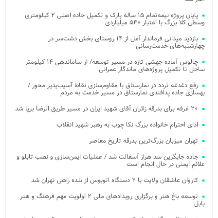
پایان پروژه نیمه‌تمام ۱۵ ساله پارک و تکمیل جاده اصلی ۲ کیلومتری
وسطی کلا بزرگ با اعتبار ۵۴۰ میلیاردی
بازدید میدانی فرماندار آمل از ۱۴ روستای بخش دشت‌سر در
چهارشنبه‌های خدمت‌رسانی
چالوس آماده جهشی تازه در مسیر توسعه/ از ساماندهی ۱۴ کیلومتر
ساحل تا تکمیل پروژه‌های ماندگار عمرانی
رفع دغدغه تردد در نمارستاق با مقاوم‌سازی نقاط آسیب‌پذیر محور /
بهسازی جاده پدافندی نمارستاق در مسیر خدمت به مردم
۲۰ غرفه برای بدرقه زائران آقای شهید ایران در مسیر طریق الرضا برپا شد
ادای احترام خانواده بزرگ نکا چوب به رهبر شهید انقلاب
تهران میزبان بزرگ‌ترین بدرقه تاریخ معاصر
جاده جایگزین سد هراز آسفالت شد / عملیات ایمن‌سازی و نصب تابلو و
علائم ایمنی در حال انجام است
کاروان عاشقان ولایت با ۲ دستگاه اتوبوس از بلده راهی تهران شد
توسعه باغ هنر و برگزاری رویدادهای ملی ۲ اولویت مهم فرهنگ و هنر
بابل