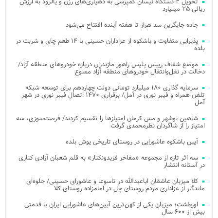
تحویل ۲ دستگاه نیسان کمپرسی به دهیاری‌های رزن و یالرود به ارزش
ریالی ۲۵ میلیارد
جاده جایگزین سد هراز تا هفته آینده افتتاح می‌شود
پذیرایی متفاوت و باشکوه از عزاداران حسینی با ۱۴ طعم چای و شربت در
بلده
موضع شفاف رییس پلیس راهور مازندران درباره خودروهای منطقه آزاد/
دخالت در نقل‌وانتقال خودروهای منطقه آزاد ممنوع
سرمایه گذاری ۱۸۰ میلیارد تومانی دولت چهاردهم برای توسعه شبکه
تلفن همراه و فیبر نوری در آمل/ برقراری ۱۴۷۰ اتصال فیبر نوری در شهر
آمل
شاهین نوشهر و مس کرمان امتیازها را تقسیم کردند/ فرصت‌سوزی، سه
امتیاز را از شاگردان نظرمحمدی گرفت
آیین باشکوه عاشورایی در روستای تاریخی یوش بلده
سه اثر تازه از مجموعه «مفاخر فریدونکنار» به قلم شعبان آزادی کناری
در آستانه انتشار
کلا میزبان عاشقان اباعبدالله در تاسوعا و عاشورای حسینی/ جلوه‌ای
ماندگار از عزاداری مردم روستای چل در امامزاده روستای کلا
اورطشت؛ میزبان یکی از کهن‌ترین آیین‌های عاشورایی ایران با قدمتی
بیش از ۶۰۰ سال