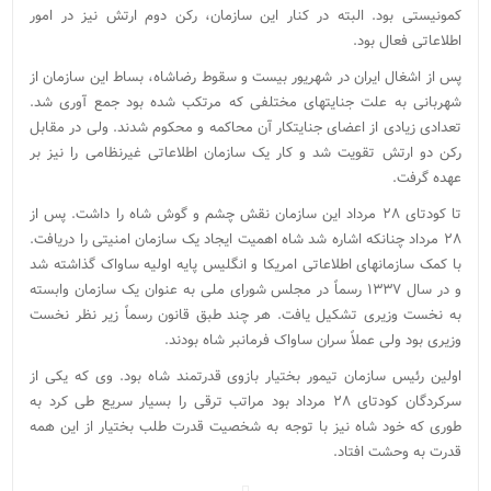
کمونیستی بود. البته در کنار این سازمان، رکن دوم ارتش نیز در امور
اطلاعاتی فعال بود.
پس از اشغال ایران در شهریور بیست و سقوط رضاشاه، بساط این سازمان از
شهربانی به علت جنایتهای مختلفی که مرتکب شده بود جمع آوری شد.
تعدادی زیادی از اعضای جنایتکار آن محاکمه و محکوم شدند. ولی در مقابل
رکن دو ارتش تقویت شد و کار یک سازمان اطلاعاتی غیرنظامی را نیز بر
عهده گرفت.
تا کودتای ۲۸ مرداد این سازمان نقش چشم و گوش شاه را داشت. پس از
۲۸ مرداد چنانکه اشاره شد شاه اهمیت ایجاد یک سازمان امنیتی را دریافت.
با کمک سازمانهای اطلاعاتی امریکا و انگلیس پایه اولیه ساواک گذاشته شد
و در سال ۱۳۳۷ رسماً در مجلس شورای ملی به عنوان یک سازمان وابسته
به نخست وزیری تشکیل یافت. هر چند طبق قانون رسماً زیر نظر نخست
وزیری بود ولی عملاً سران ساواک فرمانبر شاه بودند.
اولین رئیس سازمان تیمور بختیار بازوی قدرتمند شاه بود. وی که یکی از
سرکردگان کودتای ۲۸ مرداد بود مراتب ترقی را بسیار سریع طی کرد به
طوری که خود شاه نیز با توجه به شخصیت قدرت طلب بختیار از این همه
قدرت به وحشت افتاد.