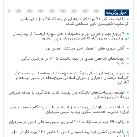
اخبار برگزیده
رقابت نفسگیر ۲۰ ورزشکار حرفه ای در باشگاه RX بابل/ قهرمانان
کراسفیت شهرستان بابل مشخص شدند
۴ پروژه مهم و حیاتی نور و محمودآباد جان دوباره گرفتند/ از بیمارستان
نور و نیروگاه محمودآباد تا کمربندی رویان و پل آلشرود
آتش‌ سوزی‌ های ۲ هفته اخیر میانکاله عمدی بود
رویدادهای شاخص هنری در نیمه نخست ۱۴۰۵ در مازندران برگزار
می‌شود
اجرای پروژه‌های عمرانی بزرگ در مریج‌محله ثمره همدلی و مدیریت /
کارنامه درخشان دهیاری و شورای اسلامی مریج‌محله در مسیر توسعه و
آبادانی
توسعه زیرساخت‌های باشگاه پدل پوینت کلاب نمک‌آبرود با هدف میزبانی
رویدادهای بین‌المللی
هیات تنیس مازندران پرچمدار میزبانی‌های ملی و پیشگام توسعه تنیس
ایران/ مدیریت هدفمند سکوی پرتاب تنیس مازندران
رقابت ۴۹ تیم در مسابقات ۲۰۰ امتیازی تنیس ساحلی کشور در مازندران
رقابت‌های کشتی آزاد پیشکسوتان کشور با حضور ۲۳۰ ورزشکار در آمل
آغاز شد