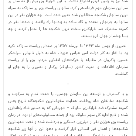
شاه نیز به چنین فردی احتیاج داشت. با این شرایط وی بیش از ده سال بر
سر این سازمان مهم فرماندهی کرد. سالهای ریاست وی بر ساواک به سیاه
ترین سالهای شکنجه مخالفین شاه تعبیر شده است. چه هزاران نفر در این
سالها به جرمهای متعدد و گاه ساده به زندانها راه یافتند و صدها نفر در
کمیته مشترک ضد خرابکاری سخت ترین شکنجه ها را تحمل کردند و چه
بسا چشم از جهان فرو بستند.
نصیری از بهمن ماه ۱۳۴۳ تا تیرماه ۱۳۵۷ بر صندلی ریاست ساواک تکیه
زد. با آغاز به کار دولت امیر عباس هویدا، شاه به دلیل ناتوانی سرلشکر
حسین پاکروان در مقابله با حرکت‌های انقلابی مردم، وی را از ریاست
سازمان اطلاعات و امنیت کشور (ساواک) برکنار و نصیری را به جای او
گماشت.
و با گسترش و توسعه این سازمان جهنمی، با شدت تمام به سرکوب و
شکنجه مخالفان شاه پرداخت. هدایت مخوف‌ترین شکنجه‌گاه تاریخ یعنی
کمیته مشترک ضد خرابکاری ساواک – شهربانی که به دستور شاه راه‌اندازی
شده و تابع اداره کل سوم ساواک بود از جمله مسئولیت‌های او بود. در زمان
ریاست وی هزاران نفر از مبارزین دستگیر و بازداشت شده و تحت شدیدترین
شکنجه‌ها و اعمال غیر انسانی قرار گرفتند و دهها تن از آنها زیر شکنجه
جان سپردند. با اوج‌گیری انقلاب اسلامی و با هدف منحرف کردن افکار