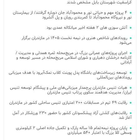
کراسفیت شهرستان بابل مشخص شدند
۴ پروژه مهم و حیاتی نور و محمودآباد جان دوباره گرفتند/ از بیمارستان
نور و نیروگاه محمودآباد تا کمربندی رویان و پل آلشرود
آتش‌ سوزی‌ های ۲ هفته اخیر میانکاله عمدی بود
رویدادهای شاخص هنری در نیمه نخست ۱۴۰۵ در مازندران برگزار
می‌شود
اجرای پروژه‌های عمرانی بزرگ در مریج‌محله ثمره همدلی و مدیریت /
کارنامه درخشان دهیاری و شورای اسلامی مریج‌محله در مسیر توسعه و
آبادانی
توسعه زیرساخت‌های باشگاه پدل پوینت کلاب نمک‌آبرود با هدف میزبانی
رویدادهای بین‌المللی
هیات تنیس مازندران پرچمدار میزبانی‌های ملی و پیشگام توسعه تنیس
ایران/ مدیریت هدفمند سکوی پرتاب تنیس مازندران
رقابت ۴۹ تیم در مسابقات ۲۰۰ امتیازی تنیس ساحلی کشور در مازندران
رقابت‌های کشتی آزاد پیشکسوتان کشور با حضور ۲۳۰ ورزشکار در آمل
آغاز شد
پایان پروژه نیمه‌تمام ۱۵ ساله پارک و تکمیل جاده اصلی ۲ کیلومتری
وسطی کلا بزرگ با اعتبار ۵۴۰ میلیاردی