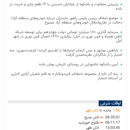
پذیرایی متفاوت و باشکوه از عزاداران حسینی با ۱۴ طعم چای و شربت در
بلده
موضع شفاف رییس پلیس راهور مازندران درباره خودروهای منطقه آزاد/
دخالت در نقل‌وانتقال خودروهای منطقه آزاد ممنوع
سرمایه گذاری ۱۸۰ میلیارد تومانی دولت چهاردهم برای توسعه شبکه
تلفن همراه و فیبر نوری در آمل/ برقراری ۱۴۷۰ اتصال فیبر نوری در شهر
آمل
شاهین نوشهر و مس کرمان امتیازها را تقسیم کردند/ فرصت‌سوزی، سه
امتیاز را از شاگردان نظرمحمدی گرفت
آیین باشکوه عاشورایی در روستای تاریخی یوش بلده
سه اثر تازه از مجموعه «مفاخر فریدونکنار» به قلم شعبان آزادی کناری
در آستانه انتشار
اوقات شرعی
56
:
1
مانده تا
اذان ظهر
04:35:01
اذان صبح
06:11:17
طلوع خورشید
13:03:45
اذان ظهر