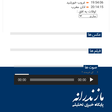
19:54:06
غروب خورشید
20:14:15
اذان مغرب
اوقات به افق :
عکس ها
فیلم ها
صوت ها
ای حرمت ۲
پخش‌کننده
صوت
00:00
00:00