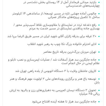
بازدید میدانی فرماندار آمل از ۱۴ روستای بخش دشت‌سر در
چهارشنبه‌های خدمت‌رسانی
چالوس آماده جهشی تازه در مسیر توسعه/ از ساماندهی ۱۴ کیلومتر
ساحل تا تکمیل پروژه‌های ماندگار عمرانی
رفع دغدغه تردد در نمارستاق با مقاوم‌سازی نقاط آسیب‌پذیر محور /
بهسازی جاده پدافندی نمارستاق در مسیر خدمت به مردم
۲۰ غرفه برای بدرقه زائران آقای شهید ایران در مسیر طریق الرضا برپا شد
ادای احترام خانواده بزرگ نکا چوب به رهبر شهید انقلاب
تهران میزبان بزرگ‌ترین بدرقه تاریخ معاصر
جاده جایگزین سد هراز آسفالت شد / عملیات ایمن‌سازی و نصب تابلو و
علائم ایمنی در حال انجام است
کاروان عاشقان ولایت با ۲ دستگاه اتوبوس از بلده راهی تهران شد
توسعه باغ هنر و برگزاری رویدادهای ملی ۲ اولویت مهم فرهنگ و هنر
بابل
تحویل ۲ دستگاه نیسان کمپرسی به دهیاری‌های رزن و یالرود به ارزش
ریالی ۲۵ میلیارد
جاده جایگزین سد هراز تا هفته آینده افتتاح می‌شود